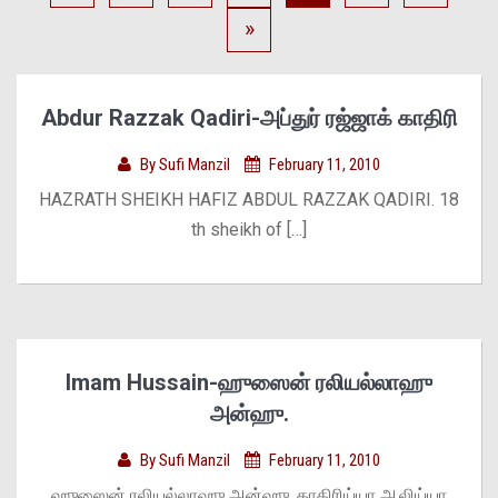
»
Abdur Razzak Qadiri-அப்துர் ரஜ்ஜாக் காதிரி
By
Sufi Manzil
February 11, 2010
HAZRATH SHEIKH HAFIZ ABDUL RAZZAK QADIRI. 18
th sheikh of […]
Imam Hussain-ஹுஸைன் ரலியல்லாஹு
அன்ஹு.
By
Sufi Manzil
February 11, 2010
ஹுஸைன் ரலியல்லாஹு அன்ஹு. காதிரிய்யா ஆலிய்யா