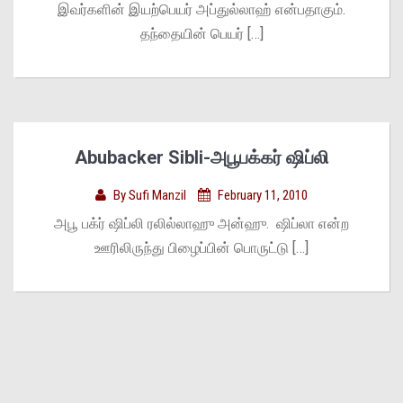
இவர்களின் இயற்பெயர் அப்துல்லாஹ் என்பதாகும்.
தந்தையின் பெயர் […]
Abubacker Sibli-அபூபக்கர் ஷிப்லி
By
Sufi Manzil
February 11, 2010
அபூ பக்ர் ஷிப்லி ரலில்லாஹு அன்ஹு. ஷிப்லா என்ற
ஊரிலிருந்து பிழைப்பின் பொருட்டு […]