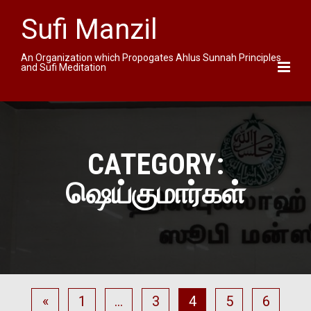
Sufi Manzil
An Organization which Propogates Ahlus Sunnah Principles
and Sufi Meditation
CATEGORY:
ஷெய்குமார்கள்
«
1
…
3
4
5
6