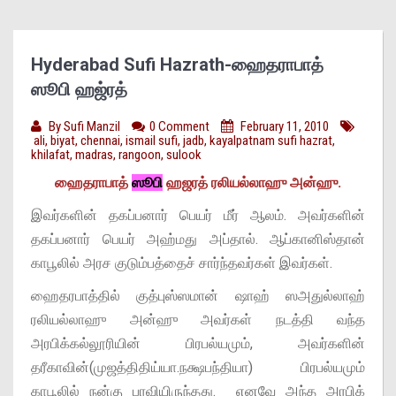
Hyderabad Sufi Hazrath-ஹைதராபாத்
ஸூபி ஹஜ்ரத்
By
Sufi Manzil
0 Comment
February 11, 2010
ali
,
biyat
,
chennai
,
ismail sufi
,
jadb
,
kayalpatnam sufi hazrat
,
khilafat
,
madras
,
rangoon
,
sulook
ஹைதராபாத்
ஸூபி
ஹஜரத் ரலியல்லாஹு அன்ஹு.
இவர்களின் தகப்பனார் பெயர் மீர் ஆலம். அவர்களின்
தகப்பனார் பெயர் அஹ்மது அப்தால். ஆப்கானிஸ்தான்
காபூலில் அரச குடும்பத்தைச் சார்ந்தவர்கள் இவர்கள்.
ஹைதரபாத்தில் குத்புஸ்ஸமான் ஷாஹ் ஸஅதுல்லாஹ்
ரலியல்லாஹு அன்ஹு அவர்கள் நடத்தி வந்த
அரபிக்கல்லூரியின் பிரபல்யமும், அவர்களின்
தரீகாவின்(முஜத்திதிய்யா.நக்ஷபந்தியா) பிரபல்யமும்
காபூலில் நன்கு பரவியிருந்தது. எனவே அந்த அரபிக்