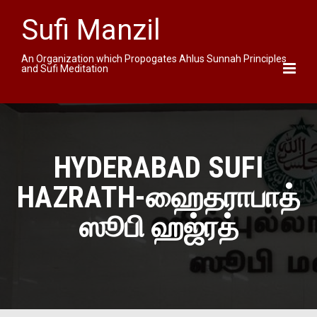
Sufi Manzil
An Organization which Propogates Ahlus Sunnah Principles
and Sufi Meditation
HYDERABAD SUFI
HAZRATH-ஹைதராபாத்
ஸூபி ஹஜ்ரத்