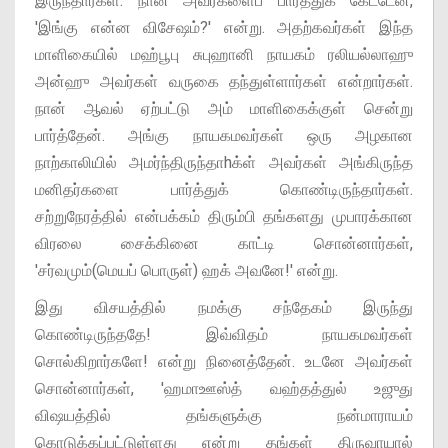
இருந்தார்கள். நான் அவர்களைப் பார்த்துக் கேட்டேன்,
'இங்கு என்ன விசேஷம்?' என்று. அதற்கவர்கள் இந்த
மாளிகையில் மஹ்பூபு சுபுஹானி நாயகம் ரலியல்லாஹு
அன்ஹு அவர்கள் வருகை தந்துள்ளார்கள் என்றார்கள்.
நான் ஆவல் ஏற்பட்டு அம் மாளிகைக்குள் சென்று
பார்த்தேன். அங்கு நாயகமவர்கள் ஒரு அழகான
நாற்காலியில் அமர்ந்திருந்தாhக்ள் அவர்கள் அங்கிருந்த
மனிதர்களை பார்த்துக் கொண்டிருந்தார்கள்.
சற்றுநேரத்தில் என்பக்கம் திரும்பி தங்களது முபாரக்கான
விரலை சைக்கினை காட்டி சொன்னார்கள்,
'சர்வமும்(மெயப் பொருள்) ஹக் அவனே!' என்று.
இது விசயத்தில் நமக்கு சந்தேகம் இருந்து
கொண்டிருந்ததே! இவ்விதம் நாயகமவர்கள்
சொல்கிறார்களே! என்று நினைத்தேன். உடனே அவர்கள்
சொன்னார்கள், 'ஹமாஊஸ்த் வஹ்தத்துல் உஜுது
விஷயத்தில் தங்களுக்கு நன்மாராயம்
கொடுக்கப்பட்டுள்ளது என்று தங்கள் திருவாயால்