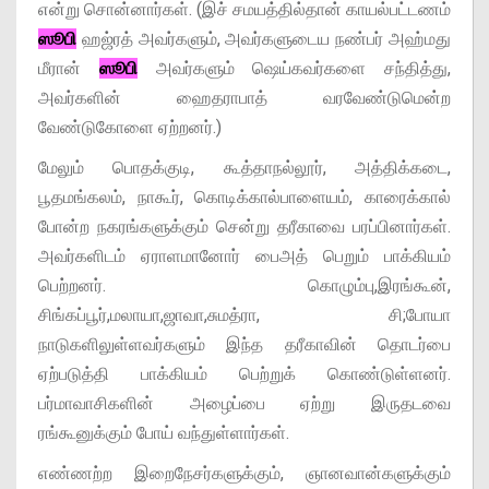
என்று சொன்னார்கள். (இச் சமயத்தில்தான் காயல்பட்டணம்
ஸூபி
ஹஜ்ரத் அவர்களும், அவர்களுடைய நண்பர் அஹ்மது
மீரான்
ஸூபி
அவர்களும் ஷெய்கவர்களை சந்தித்து,
அவர்களின் ஹைதராபாத் வரவேண்டுமென்ற
வேண்டுகோளை ஏற்றனர்.)
மேலும் பொதக்குடி, கூத்தாநல்லூர், அத்திக்கடை,
பூதமங்கலம், நாகூர், கொடிக்கால்பாளையம், காரைக்கால்
போன்ற நகரங்களுக்கும் சென்று தரீகாவை பரப்பினார்கள்.
அவர்களிடம் ஏராளமானோர் பைஅத் பெறும் பாக்கியம்
பெற்றனர். கொழும்பு,இரங்கூன்,
சிங்கப்பூர்,மலாயா,ஜாவா,சுமத்ரா, சி;போயா
நாடுகளிலுள்ளவர்களும் இந்த தரீகாவின் தொடர்பை
ஏற்படுத்தி பாக்கியம் பெற்றுக் கொண்டுள்ளனர்.
பர்மாவாசிகளின் அழைப்பை ஏற்று இருதடவை
ரங்கூனுக்கும் போய் வந்துள்ளார்கள்.
எண்ணற்ற இறைநேசர்களுக்கும், ஞானவான்களுக்கும்