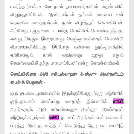
மலர்ந்தார்கள். உடனே நான் நாயகமவர்களின் பாதங்களில்
விழுந்துவிட்டேன். ஆண்டவர்கள் தங்கள் கையை என்
நெஞசில் வைத்தார்கள். நான் விழித்துக் கொண்டேன்.
அப்போது பஜ்ரு உடைய பாங்கு சொல்லிக் கொண்டிருந்தது.
எனது நெஞ்சு இறைவனது மெஞ்ஞானத்தைக் கொண்டு
விசாலமாகிவிட்டது. இப்போது என்னை தூக்குமரத்தில்
ஏற்றினாலும் நான் வஹ்தத்து உஜுது எனும்
கொள்கையிலிருந்து மாறமாட்டேன்' என்று சொன்னார்கள்.
ஸெய்யிதினா அலி ரலியல்லாஹு அன்ஹு அவர்களிடம்
பைஅத் பெறுதல்:-
ஒரு தடவை முராகபாவில் இருக்கும்போது, 'ஒரு மஜ்லிஸில்
குத்புநாயகம் ஸெய்யிது ஸாதாத் இஸ்மாயில்
ஸூபி
அவர்களும், அலி ரலியல்லாஹு அன்ஹு அவர்களும்
வீற்றிருக்கிறார்கள்.
ஸூபி
நாயகம் அவர்கள் என் கையைப்
பிடித்து அலி நாயகத்திடம் கொடுத்து நேரடியாக பைஅத்
பெறும் பாக்கியத்தை ஏற்படுத்தி தந்தார்கள்.