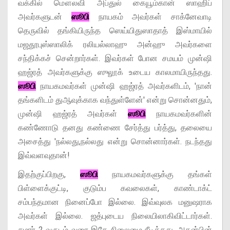
வக்கில் மௌலவி அப்துல் கையூம்கான் ஸாஹிப்
அவர்களுடன்
ஸூபி
நாயகம் அவர்கள் சாக்னேவாடி
தெருவில் தங்கியிருந்த ஸெய்யிதுஸாதாத் இஸ்மாயில்
மஜதூபுஸ்ஸாலிக் ரலியல்லாஹு அன்ஹு அவர்களை
சந்திக்கச் சென்றார்கள். இவர்கள் போன சமயம் முன்ஷி
ஹஜ்ரத் அவர்களுக்கு ஸுலூக் உடைய காலமாயிருந்தது.
ஸூபி
நாயகமவர்கள் முன்ஷி ஹஜ்ரத் அவர்களிடம், 'நான்
தங்களிடம் துஆவுக்காக வந்துள்ளேன்' என்று சொன்னதும்,
முன்ஷி ஹஜ்ரத் அவர்கள்
ஸூபி
நாயகமவர்களின்
கண்ணோடு தனது கண்ணை சேர்த்து பர்த்து, தலையை
அசைத்து 'நல்லது,நல்லது என்று சொன்னார்கள். நடந்தது
இவ்வளவுதான்!
இதற்குப்பிறகு,
ஸூபி
நாயகமவர்களுக்கு தங்கள்
பிள்ளைக்குட்டி, குடும்ப கவலைகள், காண்டாக்ட்
சம்பந்தமான நினைப்போ இல்லை. இவ்வுலக மனுஷராக
அவர்கள் இல்லை. ஜத்புடைய நிலையிலாகிவிட்டார்கள்.
சுமார் 2 வருடம் வரை இதே நிலைமை நீடித்தது. அதன்பின்