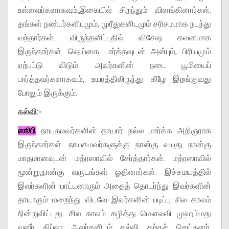
உள்ளவர்களாகவும்,இகையில் சிறந்தும் விளங்கினார்கள்.
தங்கள் நண்பர்களிடமும், முரீதுகளிடமும் சரிசமமாக நடந்து
வந்தார்கள். விருந்தளிப்பதில் விசேஷ கவனமாக
இருந்தார்கள். ஷெய்கை பார்த்தவுடன் அன்பும், பிரியமும்
ஏற்பட்டு விடும். அவர்களின் நடை பூமியைப்
பார்த்தவர்களாகவும், உயரத்திலிருந்து கீழே இறங்குவது
போலும் இருக்கும்.
கல்வி:-
ஸூபி
நாயகமவர்களின் தாயார் நல்ல மார்க்க அறிஞராக
இருந்தார்கள். நாயகமவர்களுக்கு நான்கு வயது நான்கு
மாதமானவுடன் மத்ரஸாவில் சேர்த்தார்கள். மத்ரஸாவில்
மூன்று,நான்கு வருடங்கள் ஓதினார்கள். இச்சமயத்தில்
இவர்களின் பாட்டனாரும் அதைத் தொடர்ந்து இவர்களின்
தாயாரும் மறைந்து விடவே இவர்களின் படிப்பு சில காலம்
நின்றுவிட்டது. சில காலம் கழித்து மௌலவி முஹம்மது
வஸீர் கிப்லா அவர்களிடம் கல்வி கற்கச் செய்தனர்.