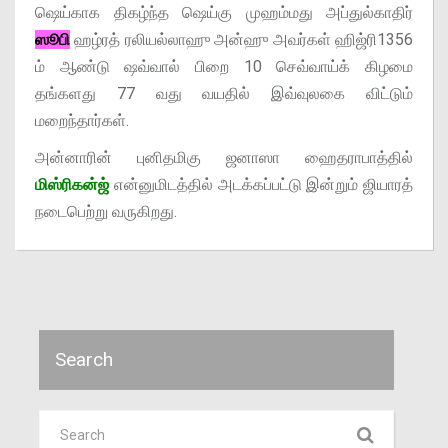
ஷெய்காக திகழ்ந்த ஷெய்கு முஹம்மது அப்துல்காதிர்
ஸூபி
ஹழ்ரத் ரலியல்லாஹு அன்ஹு அவர்கள் ஹிஜ்ரி1356
ம் ஆண்டு ஷவ்வால் பிறை 10 செவ்வாய்க் கிழமை
தங்களது 77 வது வயதில் இவ்வுலகை விட்டும்
மறைந்தார்கள்.
அன்னாரின் புனிதமிகு ஜனாஸா ஹைதராபாத்தில்
மிஸ்ரிகன்ஜ்
என்னுமிடத்தில் அடக்கப்பட்டு இன்றும் ஜியாரத்
நடைபெற்று வருகிறது.
Search