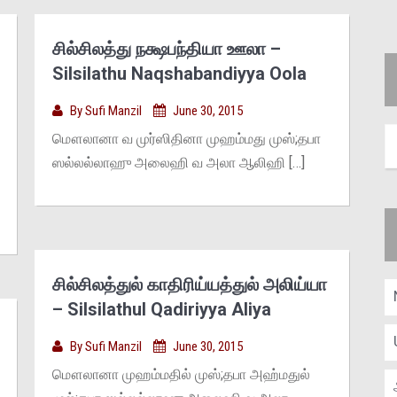
சில்சிலத்து நக்ஷபந்தியா ஊலா –
Silsilathu Naqshabandiyya Oola
By
Sufi Manzil
June 30, 2015
மௌலானா வ முர்ஸிதினா முஹம்மது முஸ்;தபா
ஸல்லல்லாஹு அலைஹி வ அலா ஆலிஹி […]
சில்சிலத்துல் காதிரிய்யத்துல் அலிய்யா
– Silsilathul Qadiriyya Aliya
By
Sufi Manzil
June 30, 2015
மௌலானா முஹம்மதில் முஸ்;தபா அஹ்மதுல்