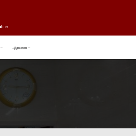
ation
மற்றயவை