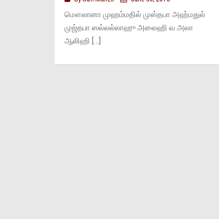
மௌலானா முஹம்மதில் முஸ்தபா அஹ்மதுல்
முஜ்தபா ஸல்லல்லாஹு அலைஹி வ அலா
ஆலிஹி […]