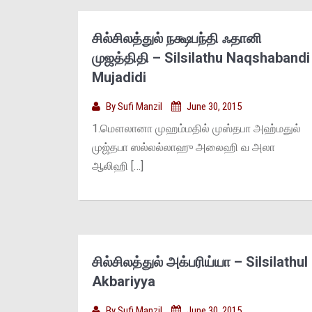
சில்சிலத்துல் நக்ஷபந்தி ஃதானி
முஜத்திதி – Silsilathu Naqshabandi
Mujadidi
By
Sufi Manzil
June 30, 2015
1.மௌலானா முஹம்மதில் முஸ்தபா அஹ்மதுல்
முஜ்தபா ஸல்லல்லாஹு அலைஹி வ அலா
ஆலிஹி […]
சில்சிலத்துல் அக்பரிய்யா – Silsilathul
Akbariyya
By
Sufi Manzil
June 30, 2015