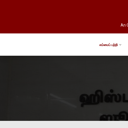
An O
எம்மைப் பற்றி