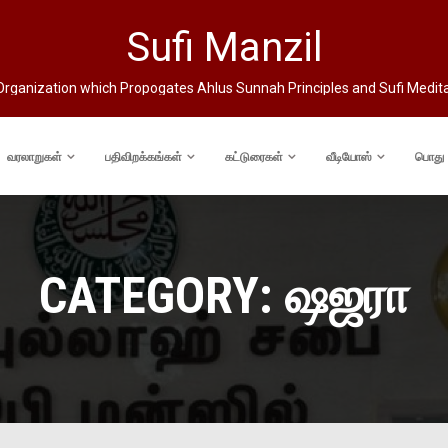
Sufi Manzil
rganization which Propogates Ahlus Sunnah Principles and Sufi Medit
வரலாறுகள்
பதிவிறக்கங்கள்
கட்டுரைகள்
வீடியோஸ்
பொது
CATEGORY:
ஷஜரா