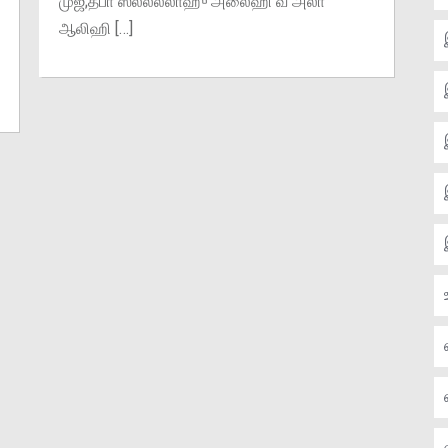
முஜ்;தபா ஸல்லல்லாஹு அலைஹி வ அலா
ஆலிஹி […]