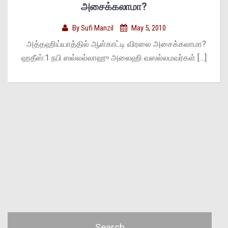
அசைக்கலாமா?
By
Sufi Manzil
May 5, 2010
அத்தஹிய்யாத்தில் ஆள்காட்டி விரலை அசைக்கலாமா?
ஹதீஸ்:1 நபி ஸல்லல்லாஹு அலைஹி வஸல்லமவர்கள் […]
Search