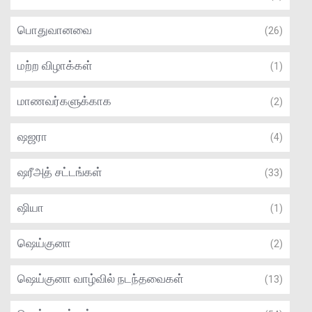
பொதுவானவை
(26)
மற்ற விழாக்கள்
(1)
மாணவர்களுக்காக
(2)
ஷஜரா
(4)
ஷரீஅத் சட்டங்கள்
(33)
ஷியா
(1)
ஷெய்குனா
(2)
ஷெய்குனா வாழ்வில் நடந்தவைகள்
(13)