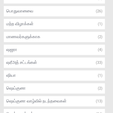
பொதுவானவை
(26)
மற்ற விழாக்கள்
(1)
மாணவர்களுக்காக
(2)
ஷஜரா
(4)
ஷரீஅத் சட்டங்கள்
(33)
ஷியா
(1)
ஷெய்குனா
(2)
ஷெய்குனா வாழ்வில் நடந்தவைகள்
(13)