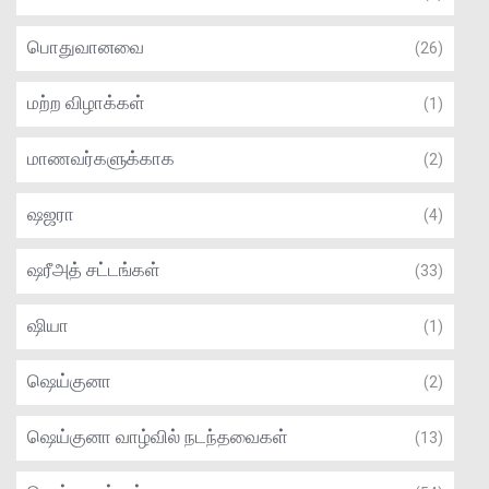
பொதுவானவை
(26)
மற்ற விழாக்கள்
(1)
மாணவர்களுக்காக
(2)
ஷஜரா
(4)
ஷரீஅத் சட்டங்கள்
(33)
ஷியா
(1)
ஷெய்குனா
(2)
ஷெய்குனா வாழ்வில் நடந்தவைகள்
(13)