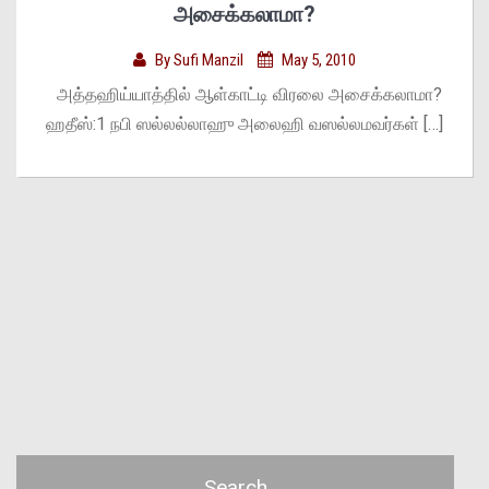
அசைக்கலாமா?
By
Sufi Manzil
May 5, 2010
அத்தஹிய்யாத்தில் ஆள்காட்டி விரலை அசைக்கலாமா?
ஹதீஸ்:1 நபி ஸல்லல்லாஹு அலைஹி வஸல்லமவர்கள் […]
Search