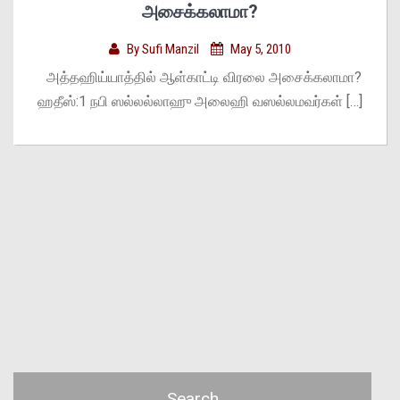
அசைக்கலாமா?
By
Sufi Manzil
May 5, 2010
அத்தஹிய்யாத்தில் ஆள்காட்டி விரலை அசைக்கலாமா?
ஹதீஸ்:1 நபி ஸல்லல்லாஹு அலைஹி வஸல்லமவர்கள் […]
Search