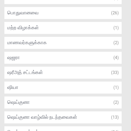
பொதுவானவை
(26)
மற்ற விழாக்கள்
(1)
மாணவர்களுக்காக
(2)
ஷஜரா
(4)
ஷரீஅத் சட்டங்கள்
(33)
ஷியா
(1)
ஷெய்குனா
(2)
ஷெய்குனா வாழ்வில் நடந்தவைகள்
(13)