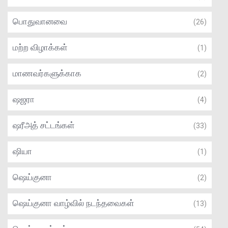
பொதுவானவை
(26)
மற்ற விழாக்கள்
(1)
மாணவர்களுக்காக
(2)
ஷஜரா
(4)
ஷரீஅத் சட்டங்கள்
(33)
ஷியா
(1)
ஷெய்குனா
(2)
ஷெய்குனா வாழ்வில் நடந்தவைகள்
(13)