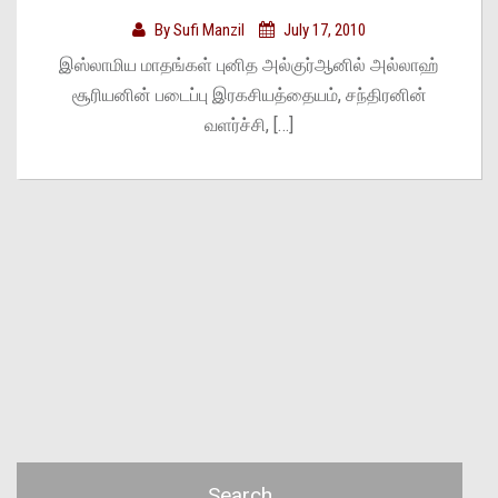
By
Sufi Manzil
July 17, 2010
இஸ்லாமிய மாதங்கள் புனித அல்குர்ஆனில் அல்லாஹ்
சூரியனின் படைப்பு இரகசியத்தையம், சந்திரனின்
வளர்ச்சி, […]
Search