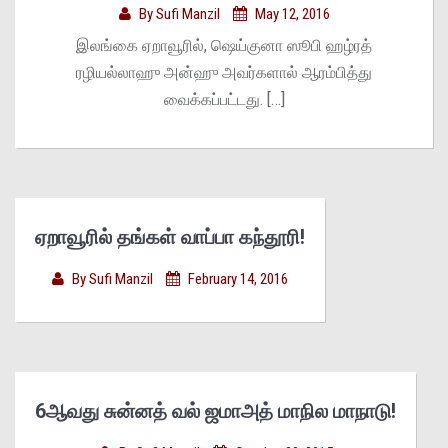
By
Sufi Manzil
May 12, 2016
இலங்கை ஏறாவூரில், ஷெய்குனா ஸூபி ஹழ்ரத்
ரழியல்லாஹு அன்ஹு அவர்களால் ஆரம்பித்து
வைக்கப்பட்டது. […]
ஏறாவூரில் தங்கள் வாப்பா கந்தூரி!
By
Sufi Manzil
February 14, 2016
6ஆவது சுன்னத் வல் ஜமாஅத் மாநில மாநாடு!