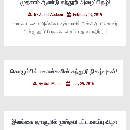
முதலாம் ஆண்டு கந்தூரி அழைப்பிதழ்!
By
Zainul Abdeen
February 10, 2019
காயல்பட்டினம் அஷ்ஷெய்குல் காமில் அல் ஆரிபுபில்லாஹ்
அல் முஹிப்பிர் ரஸூல் ஷெய்கப்துல் காதிர் […]
கொழும்பில் மகான்களின் கந்தூரி நிகழ்வுகள்!
By
Sufi Manzil
July 29, 2016
இலங்கை ஏறாவூரில் முஸ்தபி பட்டமளிப்பு விழா!