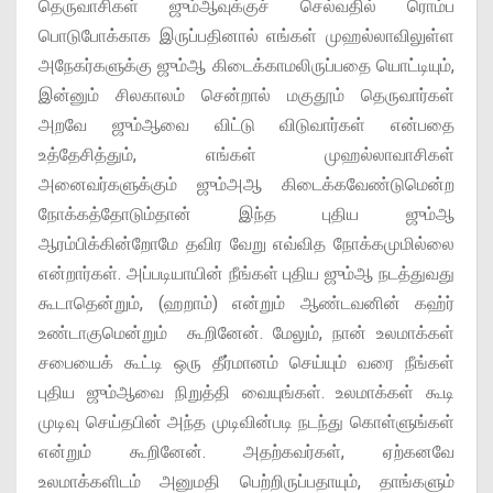
தெருவாசிகள் ஜும்ஆவுக்குச் செல்வதில் ரொம்ப
பொடுபோக்காக இருப்பதினால் எங்கள் முஹல்லாவிலுள்ள
அநேகர்களுக்கு ஜும்ஆ கிடைக்காமலிருப்பதை யொட்டியும்,
இன்னும் சிலகாலம் சென்றால் மகுதூம் தெருவார்கள்
அறவே ஜும்ஆவை விட்டு விடுவார்கள் என்பதை
உத்தேசித்தும், எங்கள் முஹல்லாவாசிகள்
அனைவர்களுக்கும் ஜும்அஆ கிடைக்கவேண்டுமென்ற
நோக்கத்தோடும்தான் இந்த புதிய ஜும்ஆ
ஆரம்பிக்கின்றோமே தவிர வேறு எவ்வித நோக்கமுமில்லை
என்றார்கள். அப்படியாயின் நீங்கள் புதிய ஜும்ஆ நடத்துவது
கூடாதென்றும், (ஹறாம்) என்றும் ஆண்டவனின் கஹ்ர்
உண்டாகுமென்றும் கூறினேன். மேலும், நான் உலமாக்கள்
சபையைக் கூட்டி ஒரு தீர்மானம் செய்யும் வரை நீங்கள்
புதிய ஜும்ஆவை நிறுத்தி வையுங்கள். உலமாக்கள் கூடி
முடிவு செய்தபின் அந்த முடிவின்படி நடந்து கொள்ளுங்கள்
என்றும் கூறினேன். அதற்கவர்கள், ஏற்கனவே
உலமாக்களிடம் அனுமதி பெற்றிருப்பதாயும், தாங்களும்