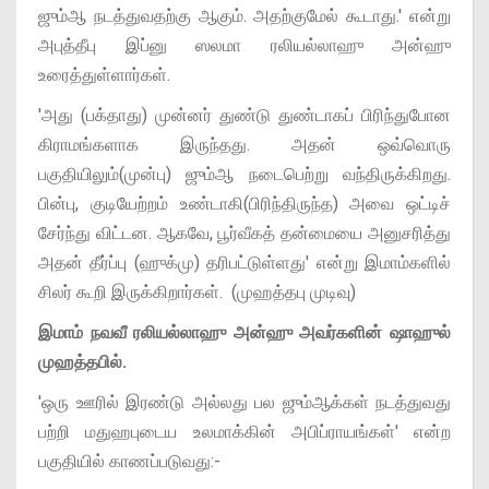
ஜும்ஆ நடத்துவதற்கு ஆகும். அதற்குமேல் கூடாது.' என்று
அபுத்தீபு இப்னு ஸலமா ரலியல்லாஹு அன்ஹு
உரைத்துள்ளார்கள்.
'அது (பக்தாது) முன்னர் துண்டு துண்டாகப் பிரிந்துபோன
கிராமங்களாக இருந்தது. அதன் ஒவ்வொரு
பகுதியிலும்(முன்பு) ஜும்ஆ நடைபெற்று வந்திருக்கிறது.
பின்பு, குடியேற்றம் உண்டாகி(பிரிந்திருந்த) அவை ஒட்டிச்
சேர்ந்து விட்டன. ஆகவே, பூர்வீகத் தன்மையை அனுசரித்து
அதன் தீர்ப்பு (ஹுக்மு) தரிபட்டுள்ளது' என்று இமாம்களில்
சிலர் கூறி இருக்கிறார்கள். (முஹத்தபு முடிவு)
இமாம் நவவீ ரலியல்லாஹு அன்ஹு அவர்களின் ஷாஹுல்
முஹத்தபில்.
'ஒரு ஊரில் இரண்டு அல்லது பல ஜும்ஆக்கள் நடத்துவது
பற்றி மதுஹபுடைய உலமாக்கின் அபிப்ராயங்கள்' என்ற
பகுதியில் காணப்படுவது:-