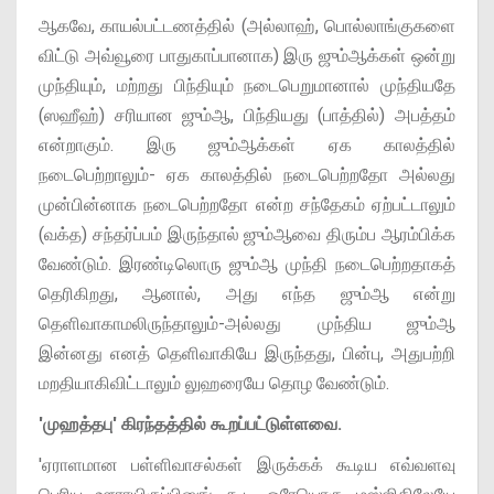
ஆகவே, காயல்பட்டணத்தில் (அல்லாஹ், பொல்லாங்குகளை
விட்டு அவ்வூரை பாதுகாப்பானாக) இரு ஜும்ஆக்கள் ஒன்று
முந்தியும், மற்றது பிந்தியும் நடைபெறுமானால் முந்தியதே
(ஸஹீஹ்) சரியான ஜும்ஆ, பிந்தியது (பாத்தில்) அபத்தம்
என்றாகும். இரு ஜும்ஆக்கள் ஏக காலத்தில்
நடைபெற்றாலும்- ஏக காலத்தில் நடைபெற்றதோ அல்லது
முன்பின்னாக நடைபெற்றதோ என்ற சந்தேகம் ஏற்பட்டாலும்
(வக்த) சந்தர்ப்பம் இருந்தால் ஜும்ஆவை திரும்ப ஆரம்பிக்க
வேண்டும். இரண்டிலொரு ஜும்ஆ முந்தி நடைபெற்றதாகத்
தெரிகிறது, ஆனால், அது எந்த ஜும்ஆ என்று
தெளிவாகாமலிருந்தாலும்-அல்லது முந்திய ஜும்ஆ
இன்னது எனத் தெளிவாகியே இருந்தது, பின்பு, அதுபற்றி
மறதியாகிவிட்டாலும் லுஹரையே தொழ வேண்டும்.
'முஹத்தபு' கிரந்தத்தில் கூறப்பட்டுள்ளவை.
'ஏராளமான பள்ளிவாசல்கள் இருக்கக் கூடிய எவ்வளவு