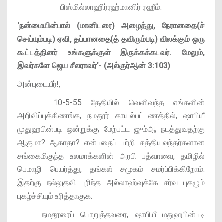
பிஸ்மில்லாஹிர்ரஹ்மானிர் ரஹீம்.
'நன்மையின்பால் (மானிடரை) அழைத்து, நேரானதை(ச்
செய்யும்படி) ஏவி, தப்பானதை(த் தவிரும்படி) விலக்கும் ஒரு
கூட்டத்தினர் உங்களுக்குள் இருக்கக்கடவர். மேலும்,
இவர்களே ஜெய சீலராவர்'- (அல்குர்ஆன் 3:103)
அன்புடையீர்!,
10-5-55 தேதியில் வெளிவந்த எங்களின்
அறிவிப்புக்கிணங்க, நமதூர் காயல்பட்டணத்தில், ஷாபியீ
முதுஹபின்படி ஒன்றுக்கு மேற்பட்ட ஜும்ஆ நடத்துவதற்கு
ஆகுமா? ஆகாதா? என்பதைப் பற்றி சத்தியவந்தர்களான
சங்கைமிகுந்த உலமாக்களின் அரபி பத்வாவை, தமிழில்
பெமாழி பெயர்த்து, தங்கள் சமூகம் சமர்ப்பிக்கிறோம்.
இதற்கு நல்லுதவி புரிந்த அல்லாஹ்வுக்கே சர்வ புகழும்
புகழ்ச்சியும் உரித்தாகுக.
நமதூரைப் பொறுத்தவரை, ஷாபியீ மதுஹபின்படி