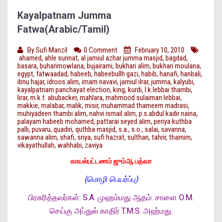
Kayalpatnam Jumma
Fatwa(Arabic/Tamil)
By
Sufi Manzil
0 Comment
February 10, 2010
ahamed
,
ahle sunnat
,
al jamiul azhar jumma masjid
,
bagdad
,
basara
,
buharimowlana
,
bujairami
,
bukhari alim
,
bukhari moulana
,
egypt
,
fatwaadad
,
habeeb
,
habeebullh gazi
,
habib
,
hanafi
,
hanbali
,
ibnu hajar
,
idroos alim
,
imam navavi
,
jamiul ilrar
,
jumma
,
kalyubi
,
kayalpatnam panchayat election
,
king
,
kurdi
,
l.k.lebbai thambi
,
lirar
,
m.k.t. abubacker
,
mahlara
,
mahmood sulaiman lebbai
,
makkie
,
malabar
,
malik
,
misir
,
muhammad thameem madrasi
,
muhiyadeen thambi alim
,
nahvi ismail alim
,
p.s.abdul kadir naina
,
palayam habeeb mohamed
,
pattarai seyed alim
,
periya kuthba
palli
,
puvaru
,
quadiri
,
quthba masjid
,
s.a.
,
s.o.
,
salai
,
savanna
,
sawanna alim
,
shafi
,
sriya
,
sufi hazrat
,
sulthan
,
tahrir
,
thamim
,
vikayathullah
,
wahhabi
,
zaviya
காயல்பட்டணம் ஜும்ஆ பத்வா
(மொழி பெயர்ப்பு)
பிரசுரித்தவர்கள்: S.A. முஹம்மது ஆதம்.
சாளை O.M.
செய்கு அப்துல் காதிர்
T.M.S. அஹ்மது.