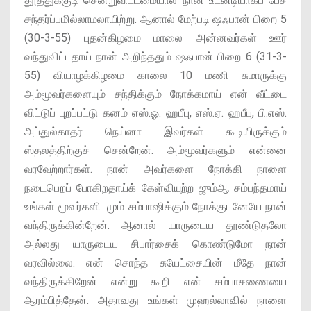
தூத்துக்குடி சென்றுவிட்டமையால் நான் உடனடியாகப் பேச
சந்தர்ப்பமில்லாமலாயிற்று. ஆனால் மேற்படி ஷஃபான் பிறை 5
(30-3-55) புதன்கிழமை மாலை அன்னவர்கள் ஊர்
வந்துவிட்டதாய் நான் அறிந்ததும் ஷஃபான் பிறை 6 (31-3-
55) வியாழக்கிழமை காலை 10 மணி சுமாருக்கு
அம்மூவர்களையும் சந்திக்கும் நோக்கமாய் என் வீட்டை
விட்டுப் புறப்பட்டு கனம் எஸ்.ஓ. ஹபீபு, எஸ்.ஏ. ஹபீபு, பி.எஸ்.
அப்துல்காதர் நெய்னா இவர்கள் கூடியிருக்கும்
ஸ்தலத்திற்குச் சென்றேன். அம்மூவர்களும் என்னை
வரவேற்றார்கள். நான் அவர்களை நோக்கி நாளை
நடைபெறப் போகிறதாய்க் கேள்வியுற்ற ஜும்ஆ சம்பந்தமாய்
உங்கள் மூவர்களிடமும் சம்பாஷிக்கும் நோக்குடனேயே நான்
வந்திருக்கின்றேன். ஆனால் யாருடைய தூண்டுதலோ
அல்லது யாருடைய சிபார்சைக் கொண்டுமோ நான்
வரவில்லை. என் சொந்த சுயேட்சையின் மீதே நான்
வந்திருக்கிறேன் என்று கூறி என் சம்பாசணையை
ஆரம்பித்தேன். அதாவது உங்கள் முஹல்லாவில் நாளை