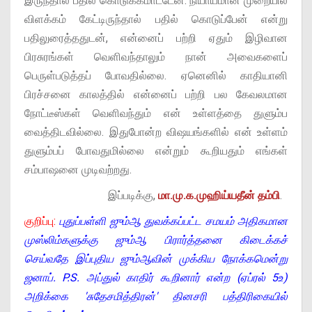
இருந்தால் பதில் கொடுக்கமாட்டேன். நியாயமான முறையில்
விளக்கம் கேட்டிருந்தால் பதில் கொடுப்பேன் என்று
பதிலுரைத்ததுடன், என்னைப் பற்றி ஏதும் இழிவான
பிரசுரங்கள் வெளிவந்தாலும் நான் அவைகளைப்
பெருள்படுத்தப் போவதில்லை. ஏனெனில் காதியானி
பிரச்சனை காலத்தில் என்னைப் பற்றி பல கேவலமான
நோட்டீஸ்கள் வெளிவந்தும் என் உள்ளத்தை துளும்ப
வைத்திடவில்லை. இதுபோன்ற விஷயங்களில் என் உள்ளம்
துளும்பப் போவதுமில்லை என்றும் கூறியதும் எங்கள்
சம்பாஷனை முடிவற்றது.
இப்படிக்கு,
மா.மு.க.முஹிய்யதீன் தம்பி
.
குறிப்பு:
புதுப்பள்ளி ஜும்ஆ துவக்கப்பட்ட சமயம் அதிகமான
முஸ்லிம்களுக்கு ஜும்ஆ பிரார்த்தனை கிடைக்கச்
செய்வதே இப்புதிய ஜும்ஆவின் முக்கிய நோக்கமென்று
ஜனாப். P.S. அப்துல் காதிர் கூறினார் என்ற (ஏப்ரல் 5உ)
அறிக்கை 'சுதேசமித்திரன்' தினசரி பத்திரிகையில்