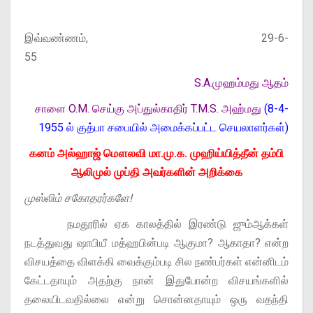
இவ்வண்ணம்,
29-6-
55
S.A.முஹம்மது ஆதம்
சாளை O.M. செய்கு அப்துல்காதிர்
T.M.S. அஹ்மது
(8-4-
1955 ல் குத்பா சபையில் அமைக்கப்பட்ட செயலாளர்கள்)
கனம் அல்ஹாஜ் மௌலவி மா.மு.க. முஹிய்யித்தீன் தம்பி
ஆலிமுல் முப்தி அவர்களின் அறிக்கை
முஸ்லிம் சகோதரர்களே!
நமதூரில் ஏக காலத்தில் இரண்டு ஜும்ஆக்கள்
நடத்துவது ஷாபியீ மத்ஹபின்படி ஆகுமா? ஆகாதா? என்ற
விசயத்தை விளக்கி வைக்கும்படி சில நண்பர்கள் என்னிடம்
கேட்டதாயும் அதற்கு நான் இதுபோன்ற விசயங்களில்
தலையிடவதில்லை என்று சொன்னதாயும் ஒரு வதந்தி