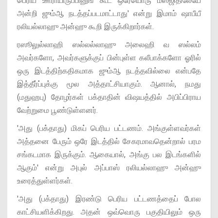
பெரிய ஊராயிருப்பினுங் கூட ஒரேயொரு மஸ்ஜிதிலேயே
அன்றி ஜும்ஆ நடத்தப்படமாட்டாது' என்று இமாம் ஷாபீயீ
ரலியல்லாஹு அன்ஹு கூறி இருக்கிறார்கள்.
ரஸூலுல்லாஹி ஸல்லல்லாஹு அலைஹி வ ஸல்லம்
அவர்களோ, அவர்களுக்குப் பின்புள்ள கலீபாக்களோ ஓரில்
ஒரு இடத்திற்கதிகமாக ஜும்ஆ நடத்தவில்லை என்பதே
இத்தீர்ப்புக்கு மூல அத்தாட்சியாகும். ஆனால், நமது
(மதுஹபு) தோழர்கள் பக்தாதின் விஷயத்தில் அபிப்பிராய
வேற்றுமை பூண்டுள்ளனர்.
'அது (பக்தாது) மிகப் பெரிய பட்டணம். அங்குள்ளவர்கள்
அத்தனை பேரும் ஒரே இடத்தில் சேகரமாவதென்றால் பரம
சங்கடமாக இருக்கும். ஆகையால், அங்கு பல இடங்களில்
ஆகும்' என்று அபுல் அப்பாஸ் ரலியல்லாஹு அன்ஹு
உரைத்துள்ளர்கள்.
'அது (பக்தாது) இரண்டு பெரிய பட்டணத்தைப் போல
காட்சியளிக்கிறது. அதன் ஒவ்வொரு பகுதியிலும் ஒரு