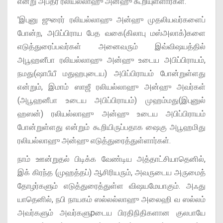
என்று அப்தரீ ரலியல்லாஹு அன்ஹு கூறியுள்ளார்கள்.
'இபுனு ஜுரைர் ரலியல்லாஹு அன்ஹு முதலியவர்களைப்
போன்ற, அபிப்பிராய பேத வகை(கிலாபு மஸ்அலாக்)களை
எடுத்துரைப்பவர்கள் அனைவரும் இவ்விஷயத்தில்
அபூஹனீபா ரலியல்லாஹு அன்ஹு உடைய அபிப்பிராயம்,
நமது(ஷாபீயீ மதுஹபுடைய) அபிப்பிராயம் போன்றுள்ளது
என்றும், இமாம் ஸாஜீ ரலியல்லாஹு அன்ஹு அவர்கள்
(அபூஹனீபா உடைய அபிப்பிராயம்) முஹம்மது(இபுனுல்
ஹஸன்) ரலியல்லாஹு அன்ஹு உடைய அபிப்பிராயம்
போன்றுள்ளது என்றும் கூறியிருப்பதாக ஷைகு அபூஹமிது
ரலியல்லாஹு அன்ஹு எடுத்துரைத்துள்ளார்கள்.
நாம் ஊன்றுதல் பிடிக்க வேண்டிய அத்தாட்சியாதெனில்,
இக் கிரந்த (முஹத்தப்) ஆசிரியரும், அவருடைய அருமைத்
தோழர்களும் எடுத்துரைத்துள்ள விஷயமேயாகும். அஃது
யாதெனில், நபி நாயகம் ஸல்லல்லாஹு அலைஹி வ ஸல்லம்
அவர்களும் அவர்களுpடைய பிரதிநிதிகளான குலபாயே