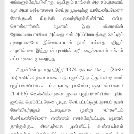
எங்களுக்கேற்படுகிறது, ஆயினும் நாங்கள் அத சம்பந்தமாய்
ஆர அமர அலோசனை செய்து முடிவுக்கு வரவேண்டமென்ற
நோக்குடன் நிறுத்தி வைத்திருக்கின்றோம் என்று
சொன்னார்கள். ஆனால் இது வினாவின்
தோரணையாகவோ அல்லது என் அபிப்பிராயத்தை கேட்கும்
முறையாகவோ இல்லாமையால் நான் எவ்வித பதிலும்
கூறவில்லை. இத்துடன் புகாரிஷ் ஷரீபு தைக்காவில் எங்கள்
சம்பாஷனை முடிவுற்றது.
அதன்பின் நாளது ஹிஜ்ரி 1374 ஷஃபான் பிறை 1 (26-3-
55) சனிக்கிழமை மாலை புதிய ஜும்ஆ நடத்தும் விஷயமாய்
புதுப்பள்ளியில் கூட்டம் கூடியதாயும் மேற்படி ஷஃபான் பிறை 7
(1-4-55) வெள்ளிக்கழமை முதல் புதுப்பள்ளியில்ள புதிய
ஜும்ஆ ஆரம்பிப்பதென முடிவு செய்யப்பட்டிருப்பதாயும் நான்
கேள்வியுற்றதும் உடனடியாக மூன்று நபர்களிடம்
பேசவேண்டுமென்ற எண்ணம் எனக்கேற்பட்டது. ஆனால்
தூத்துக்குடி சிலாபத்தை முன்னிட்டு அன்னவர்கள்