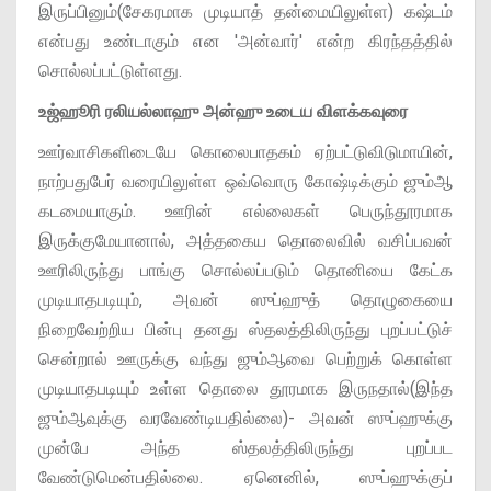
இருப்பினும்(சேகரமாக முடியாத் தன்மையிலுள்ள) கஷ்டம்
என்பது உண்டாகும் என 'அன்வார்' என்ற கிரந்தத்தில்
சொல்லப்பட்டுள்ளது.
உஜ்ஹூரி ரலியல்லாஹு அன்ஹு உடைய விளக்கவுரை
ஊர்வாசிகளிடையே கொலைபாதகம் ஏற்பட்டுவிடுமாயின்,
நாற்பதுபேர் வரையிலுள்ள ஒவ்வொரு கோஷ்டிக்கும் ஜும்ஆ
கடமையாகும். ஊரின் எல்லைகள் பெருந்தூரமாக
இருக்குமேயானால், அத்தகைய தொலைவில் வசிப்பவன்
ஊரிலிருந்து பாங்கு சொல்லப்படும் தொனியை கேட்க
முடியாதபடியும், அவன் ஸுப்ஹுத் தொழுகையை
நிறைவேற்றிய பின்பு தனது ஸ்தலத்திலிருந்து புறப்பட்டுச்
சென்றால் ஊருக்கு வந்து ஜும்ஆவை பெற்றுக் கொள்ள
முடியாதபடியும் உள்ள தொலை தூரமாக இருநதால்(இந்த
ஜும்ஆவுக்கு வரவேண்டியதில்லை)- அவன் ஸுப்ஹுக்கு
முன்பே அந்த ஸ்தலத்திலிருந்து புறப்பட
வேண்டுமென்பதில்லை. ஏனெனில், ஸுப்ஹுக்குப்