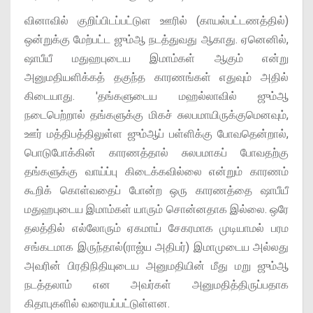
வினாவில் குறிப்பிடப்பட்டுள ஊரில் (காயல்பட்டணத்தில்)
ஒன்றுக்கு மேற்பட்ட ஜும்ஆ நடத்துவது ஆகாது. ஏனெனில்,
ஷாபீயீ மதுஹபுடைய இமாம்கள் ஆகும் என்று
அனுமதியளிக்கத் தகுந்த காரணங்கள் எதுவும் அதில்
கிடையாது. 'தங்களுடைய மஹல்லாவில் ஜும்ஆ
நடைபெற்றால் தங்களுக்கு மிகச் சுலபமாயிருக்குமெனவும்,
ஊர் மத்திபத்திலுள்ள ஜும்ஆப் பள்ளிக்கு போவதென்றால்,
பொடுபோக்கின் காரணத்தால் சுலபமாகப் போவதற்கு
தங்களுக்கு வாய்ப்பு கிடைக்கவில்லை என்றும் காரணம்
கூறிக் கொள்வதைப் போன்ற ஒரு காரணத்தை ஷாபீயீ
மதுஹபுடைய இமாம்கள் யாரும் சொன்னதாக இல்லை. ஒரே
தலத்தில் எல்லோரும் ஏகமாய் சேகரமாக முடியாமல் பரம
சங்கடமாக இருந்தால்(ராஜ்ய அதிபர்) இமாமுடைய அல்லது
அவரின் பிரதிநிதியுடைய அனுமதியின் மீது மறு ஜும்ஆ
நடத்தலாம் என அவர்கள் அனுமதித்திருப்பதாக
கிதாபுகளில் வரையப்பட்டுள்ளன.