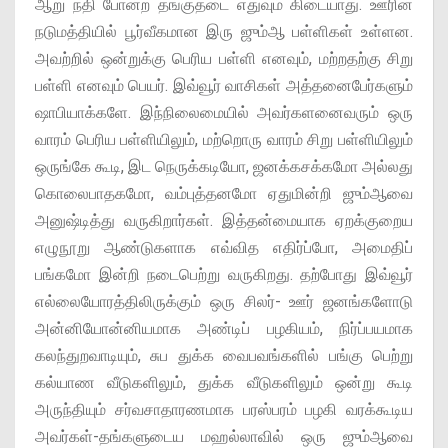
ஆறு நதி போன்ற தங்குதடை எதுவும் கிடையாது. ஊரின்
நடுமத்தியில் பூர்வீகமான இரு ஜும்ஆ பள்ளிகள் உள்ளன.
அவற்றில் ஒன்றுக்கு பெரிய பள்ளி எனவும், மற்றதற்கு சிறு
பள்ளி எனவும் பெயர். இவ்வூர் வாசிகள் அத்தனைபேர்களும்
ஷாபியாக்களே. இந்நிலைமையில் அவர்களனைவரும் ஒரு
வாரம் பெரிய பள்ளியிலும், மற்றொரு வாரம் சிறு பள்ளியிலும்
ஒருங்கே கூடி, இட நெருக்கடியோ, ஜனக்கசக்கமோ அல்லது
கொலைபாதகமோ, வம்புத்தனமோ ஏதுமின்றி ஜும்ஆவை
அனுஷ்டித்து வருகிறார்கள். இத்தன்மையாக ஏறக்குறைய
எழுநூறு ஆண்டுகளாக எவ்வித எதிர்ப்போ, அமைதிப்
பங்கமோ இன்றி நடைபெற்று வருகிறது. தற்போது இவ்வூர்
எல்லையோரத்திலிருக்கும் ஒரு சிலர்- ஊர் ஜனங்களோடு
அன்னியோன்னியமாக அண்டிப் பழகியம், நிர்ப்பயமாக
கலந்துறவாடியும், சுப துக்க வைபவங்களில் பங்கு பெற்று
கல்யாண வீடுகளிலும், துக்க வீடுகளிலும் ஒன்று கூடி
அருந்தியும் சர்வசாதாரணமாக பரஸ்பரம் பழகி வரக்கூடிய
அவர்கள்-தங்களுடைய மஹல்லாவில் ஒரு ஜும்ஆவை