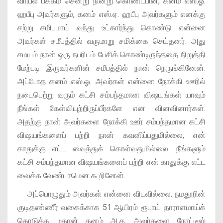
வாயல் பக்கம் சென்று நின்று கொண்டபின், கனம் எஸ்.ஓ.
ஹபீபு அவர்களும், கனம் எஸ்.ஏ. ஹபீபு அவர்களும் எனக்கு
சற்று சமிபமாய் வந்து உட்கார்ந்து கொண்டு என்னை
அவர்கள் சமீபத்தில் வருமாறு சமிக்கை செய்தனர். அது
சமயம் நான் ஒரு நபரிடம் பேசிக் கொண்டிருந்ததை நிறுத்தி
மேற்படி இருவர்களின் சமீபத்தில் நான் நெருங்கினேன்.
அப்போத கனம் எஸ்.ஓ. அவர்கள் என்னை நோக்கி ஊரில்
நடைபெற்று வரும் கட்சி சம்பந்தமான விஷயங்கள் யாவும்
நீங்கள் கேள்வியுற்றிருப்பீர்களே என வினவினார்கள்.
அதற்கு நான் அவர்களை நோக்கி ஊர் சம்பந்தமான கட்சி
விஷயங்களைப் பற்றி நான் கவனிப்பதுமில்லை, என்
காதுக்கு எட்ட வைத்துக் கொள்வதுமில்லை. நீங்களும்
கட்சி சம்பந்தமான விஷயங்களைப் பற்றி என் காதுக்கு எட்ட
வைக்க வேண்டாமென கூறினேன்.
அப்பொழுதும் அவர்கள் என்னை விடவில்லை. நமதூரின்
குடிதண்ணீர் வகைக்காக 51 ஆயிரம் ரூபாய் தாராளமாய்க்
கொடுத்த மகான் கனம் அ.க. அவர்களை நோட்டீஸ்