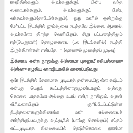
ராஷிதீன்களும், அவர்களுக்குப் பின்பு வந்த
ஸஹாபாக்களும், அவர்களுக்குப் பின்பு
வந்தவர்களும்(தாபியீன்களும்), ஒரு ஊரில் ஒன்றுக்கு
மேற்பட்ட இடத்தில் ஜும்ஆவை நடத்தவே இல்லை. ஆனால்,
அவர்களோ திறந்த வெளியிலும், சிறு பட்டணத்திலும்
ஈத்(பெருநாள்) தொழுகையை (பல இடங்களில்) நடத்தி
இருக்கிறார்கள் என்பதே. – (ஷரஹுல் முஹத்தப் முடிவு)
இக்னாஃ என்ற நூலுக்கு அல்லாமா புஜைரமீ ரலியல்லாஹு
அன்ஹு எழுதிய ஹாஷியாவில் காணப்படுவது
ஒரே இடத்தில் சேகரமாக முடியாத் தன்மையிலுள்ள கஷ்டம்
என்பது பெருங் கூட்டத்தினாலுமுண்டாகும். அல்லது
கொலை பாதகமோ-அல்லது உபாப் என்ற நூலிலும், அதன்
விரிவுரையிலும் குறிப்பிடப்பட்டுள்ள
நிபந்தனைகளுக்கிணங்க ஊர் எல்லையைச்
சார்ந்திருப்பவருக்கு அவ்வூரில் (பாங்கு சொல்லும்) சப்தம்
எட்டமுடியாத நிலைமையில் நெடுந்தொலை தூரமோ