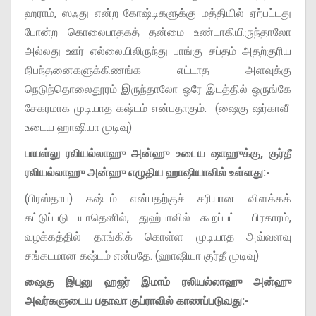
ஹராம், ஸஃது என்ற கோஷ்டிகளுக்கு மத்தியில் ஏற்பட்டது
போன்ற கொலைபாதகத் தன்மை உண்டாகியிருந்தாலோ
அல்லது ஊர் எல்லையிலிருந்து பாங்கு சப்தம் அதற்குரிய
நிபந்தனைகளுக்கிணங்க எட்டாத அளவுக்கு
நெடுந்தொலைதூரம் இருந்தாலோ ஒரே இடத்தில் ஒருங்கே
சேகரமாக முடியாத கஷ்டம் என்பதாகும். (ஷைகு ஷர்காவீ
உடைய ஹாஷியா முடிவு)
பாபள்லு ரலியல்லாஹு அன்ஹு உடைய ஷாஹுக்கு, குர்தீ
ரலியல்லாஹு அன்ஹு எழுதிய ஹாஷியாவில் உள்ளது:-
(பிரஸ்தாப) கஷ்டம் என்பதற்குச் சரியான விளக்கக்
கட்டுப்படு யாதெனில், துஹ்பாவில் கூறப்பட்ட பிரகாரம்,
வழக்கத்தில் தாங்கிக் கொள்ள முடியாத அவ்வளவு
சங்கடமான கஷ்டம் என்பதே. (ஹாஷியா குர்தீ முடிவு)
ஷைகு இபுனு ஹஜர் இமாம் ரலியல்லாஹு அன்ஹு
அவர்களுடைய பதாவா குப்ராவில் காணப்படுவது:-