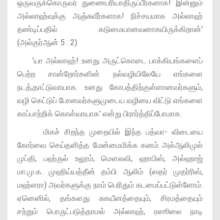
ஒருவருக்கொருவர் துணைபரியாதிருப்பீர்களாக! இன்னும்
அல்லாஹ்வுக்கு அஞ்சுவீர்களாக! நிச்சயமாக அல்லாஹ்
தண்டிப்பதில் கடுமையானவனாகயிருக்கிறான்'
(அல்குர்ஆன் 5 : 2)
'யா அல்லாஹ்! உனது அருட்கொடை பாக்கியங்களைப்
பெற்ற சான்றோர்களின் நல்வழியிலேயே எங்களை
நடத்;தாட்டுவாயாக. உனது கோபத்திற்குள்ளானவர்களும்,
வழி கெட்டுப் போனவர்களுமுடைய வழியை விட்டு எங்களை
காப்பாற்றிக் கொள்வாயாக' என்று பிரார்த்திப்போமாக.
மிகச் சிறந்த முறையில் இந்த பத்வா- விடையை
கோர்வை செய்தளித்த மேன்மைமிக்க கனம் அல்ஆலிமுல்
முப்தி, பஹ்ருல் உலூம், மௌலவி, ஹாபிஸ், அல்ஹாஜ்
மா.மு.க. முஹிய்யத்தீன் தம்பி ஆலிம் (ஸதர் முதர்ரிஸ்,
மஹ்ளரா) அவர்களுக்கு நாம் பெரிதும் கடமைப்பட்டுள்ளோம்.
ஏனெனில், தங்களது சுகயீனத்தையும், சிரமத்தையும்
சற்றும் பொருட்படுத்தாமல் அல்லாஹ், ரஸூலை நாடி