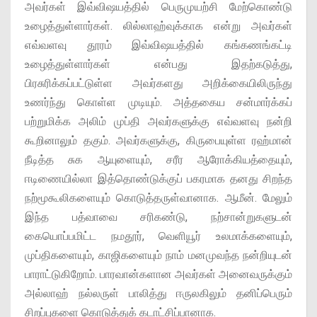
அவர்கள் இவ்விஷயத்தில் பெருமுயற்சி மேற்கொண்டு
உழைத்துள்ளார்கள். லில்லாஹ்வுக்காக என்று அவர்கள்
எவ்வளவு தூரம் இவ்விஷயத்தில் கங்கணங்கட்டி
உழைத்துள்ளார்கள் என்பது இதற்கடுத்து,
பிரசுரிக்கப்பட்டுள்ள அவர்களது அறிக்கையிலிருந்து
உணர்ந்து கொள்ள முடியும். அத்தகைய சன்மார்க்கப்
பற்றுமிக்க அலிம் முப்தி அவர்களுக்கு எவ்வளவு நன்றி
கூறினாலும் தகும். அவர்களுக்கு, கிருபையுள்ள ரஹ்மான்
நீடித்த சுக ஆயுளையும், சரீர ஆரோக்கியத்தையும்,
ஈடிணையில்லா இத்தொண்டுக்குப் பகரமாக தனது சிறந்த
நற்மூகூலிகளையும் கொடுத்தருள்வானாக. ஆமீன். மேலும்
இந்த பத்வாவை சரிகண்டு, நற்சான்றுகளுடன்
கையொப்பமிட்ட நமதூர், வெளியூர் உலமாக்களையும்,
முப்திகளையும், காஜிகளையும் நாம் மனமுவந்த நன்றியுடன்
பாராட்டுகிறோம். பாரவான்களான அவர்கள் அனைவருக்கும்
அல்லாஹ் நல்லருள் பாலித்து ஈருலகிலும் தனிப்பெரும்
சிறப்புகளை கொடுத்துக் கடாட்சிப்பானாக.