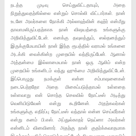
நடத்த முடிவு செய்துவிட்டதாயும், அதை
நிறுத்துவதற்கில்லை என்றும் சொல்லி விட்டார்கள். நான்
உடனே அவர்களை நோக்கி அல்லாஹ்வின் கஹ்ர் என்மீது
தாவாமலிருப்பதற்காக நான் விஷயத்தை உங்களுக்கு
அறிவித்துவிட்டேன். எனக்கு தவுலத்தும், ஸல்தனத்தும்
இருக்குமேயாயின் நான் இந்த ரூபத்தில் வராமல் உங்களை
அடக்கி வைக்கின்ற முறையில் வந்திருப்பேன். ஆனால்
அத்தன்மை இல்லாமையால் நான் ஒரு ஆலிம் என்ற
முறையில் உங்களிடம் வந்து ஹுக்மை அறிவித்துவிட்டேன்.
இப்பொழுது நமக்குள் என்ன சம்பாஷனைகள்
நடைபெற்றதோ அதை மிகைப்படுத்தாமல் உள்ளதை
உள்ளவாறு என் சொந்த செலவில் நோட்டீஸ் அடித்து
வெளியிடுவேன் என்று கூறினேன். அதற்கவர்கள்
உங்களுக்கு எதிர்ப்பு நோட்டீஸ் வந்தால் என்ன செய்வீர்கள்
என்று கனம் பி.எஸ். அப்துல்காதர் நெய்னா அவர்கள்
என்னிடம் வினவினார். அதற்கு நான் குதர்க்கவாதமாக