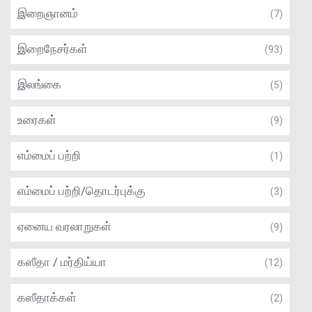
இறைஞானம்
(7)
இறைநேசர்கள்
(93)
இலங்கை
(5)
உரைகள்
(9)
எம்மைப் பற்றி
(1)
எம்மைப் பற்றி/தொடர்புக்கு
(3)
ஏனைய வரலாறுகள்
(9)
கஸீதா / மர்திய்யா
(12)
கஸீதாக்கள்
(2)