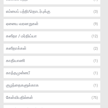
எம்மைப் பற்றி/தொடர்புக்கு
(3)
ஏனைய வரலாறுகள்
(9)
கஸீதா / மர்திய்யா
(12)
கஸீதாக்கள்
(2)
காதியாணி
(1)
காத்தமுன்னபீ
(1)
குழந்தைகளுக்காக
(1)
கேள்விபதில்கள்
(75)