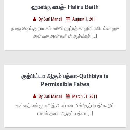
ஹாளிரு பைத்- Haliru Baith
By
Sufi Manzil
August 1, 2011
நமது ஷெய்கு நாயகம் ஸூபி ஹழ்ரத் காஹிரி ரலியல்லாஹு
அன்ஹு அவர்களின் ஆத்மீகத் […]
குத்பிய்யா ஆகும் பத்வா-Quthbiya is
Permissible Fatwa
By
Sufi Manzil
March 31, 2011
சுன்னத் வல் ஜமாஅத் அடிப்படையில் 'குத்பியத்' கூடும்
ஈசால் தவாபு ஆகும். பத்வா […]