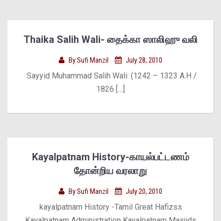
Thaika Salih Wali- தைக்கா ஸாலிஹு வலி
By
Sufi Manzil
July 28, 2010
Sayyid Muhammad Salih Wali: (1242 – 1323 A.H /
1826 […]
Kayalpatnam History-காயல்பட்டணம்
தோன்றிய வரலாறு
By
Sufi Manzil
July 20, 2010
kayalpatnam History -Tamil Great Hafizss
Kayalpatnam Administration Kayalpatnam Masjids