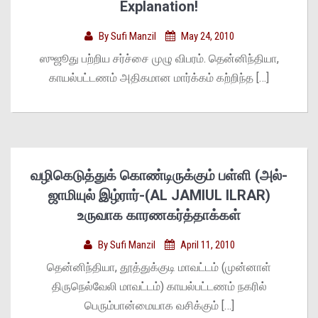
Explanation!
By
Sufi Manzil
May 24, 2010
ஸுஜூது பற்றிய சர்ச்சை முழு விபரம். தென்னிந்தியா,
காயல்பட்டணம் அதிகமான மார்க்கம் கற்றிந்த […]
வழிகெடுத்துக் கொண்டிருக்கும் பள்ளி (அல்-
ஜாமியுல் இழ்ரார்-(AL JAMIUL ILRAR)
உருவாக காரணகர்த்தாக்கள்
By
Sufi Manzil
April 11, 2010
தென்னிந்தியா, தூத்துக்குடி மாவட்டம் (முன்னாள்
திருநெல்வேலி மாவட்டம்) காயல்பட்டணம் நகரில்
பெரும்பான்மையாக வசிக்கும் […]