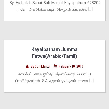
By: Hisbullah Sabai, Sufi Manzil, Kayalpatnam-628204
Inida. அல்ஆரிபுல்லாஹ் அல்முஹிப்புர்ரஸூல் […]
Kayalpatnam Jumma
Fatwa(Arabic/Tamil)
By
Sufi Manzil
February 10, 2010
காயல்பட்டணம் ஜும்ஆ பத்வா (மொழி பெயர்ப்பு)
பிரசுரித்தவர்கள்: S.A. முஹம்மது ஆதம். சாளை […]