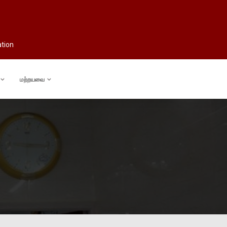
ation
மற்றயவை