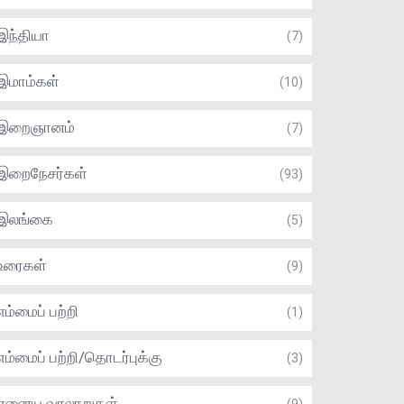
இந்தியா
(7)
இமாம்கள்
(10)
இறைஞானம்
(7)
இறைநேசர்கள்
(93)
இலங்கை
(5)
உரைகள்
(9)
எம்மைப் பற்றி
(1)
எம்மைப் பற்றி/தொடர்புக்கு
(3)
ஏனைய வரலாறுகள்