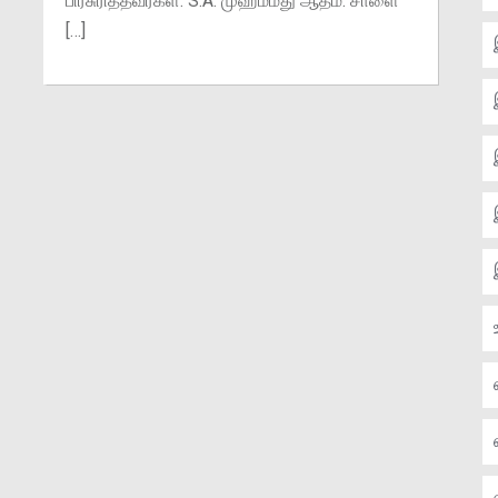
பிரசுரித்தவர்கள்: S.A. முஹம்மது ஆதம். சாளை
[…]