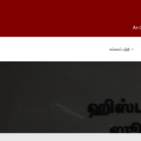
An O
எம்மைப் பற்றி