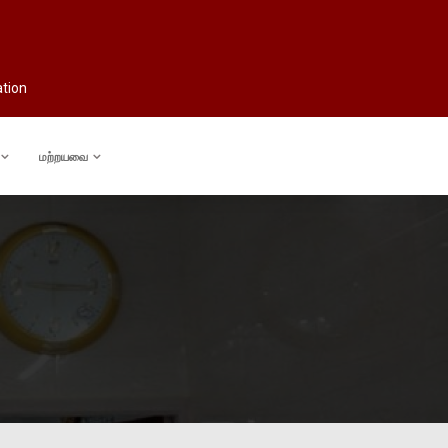
ation
மற்றயவை