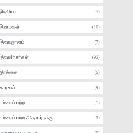
இந்தியா
(7)
இமாம்கள்
(10)
இறைஞானம்
(7)
இறைநேசர்கள்
(93)
இலங்கை
(5)
உரைகள்
(9)
எம்மைப் பற்றி
(1)
எம்மைப் பற்றி/தொடர்புக்கு
(3)
ஏனைய வரலாறுகள்