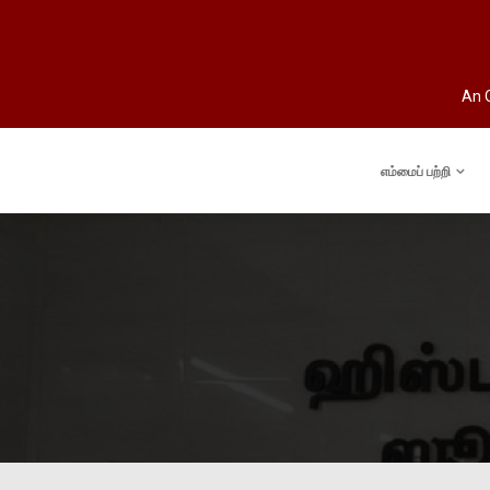
An O
எம்மைப் பற்றி