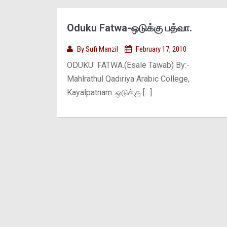
Oduku Fatwa-ஒடுக்கு பத்வா.
By
Sufi Manzil
February 17, 2010
ODUKU FATWA.(Esale Tawab) By:-
Mahlrathul Qadiriya Arabic College,
Kayalpatnam. ஒடுக்கு […]