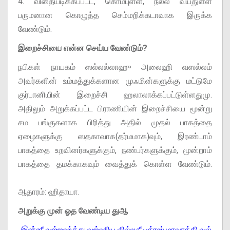
4. விதையடிக்கப்பட்ட, கொம்புள்ள, நல்ல வயதுள்ள
பருமனான கொழுத்த செம்மறிக்கடாவாக இருக்க
வேண்டும்.
இறைச்சியை என்ன செய்ய வேண்டும்?
நபிகள் நாயகம் ஸல்லல்லாஹு அலைஹி வஸல்லம்
அவர்களின் உம்மத்துக்களான முஃமின்களுக்கு மட்டுமே
குர்பானியின் இறைச்சி ஹலாலாக்கப்பட்டுள்ளதுமு.
அதிலும் அறுக்கப்பட்ட பிராணியின் இறைச்சியை மூன்று
சம பங்குகளாக பிரித்து அதில் முதல் பாகத்தை
ஏழைகளுக்கு ஸதகாவாக(தர்மமாக)வும், இரண்டாம்
பாகத்தை உறவினர்களுக்கும், நண்பர்களுக்கும், மூன்றாம்
பாகத்தை தமக்காகவும் வைத்துக் கொள்ள வேண்டும்.
ஆதாரம்: ஹிதாயா.
அறுக்கு முன் ஓத வேண்டிய துஆ
இன்னீ வஜ்ஜஹ்த்து வஜ்ஹிய லில்லதீ பத்ரஸ் மாவாத்தி வல்