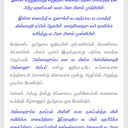
அர்ழ ஹனீஃபன் வமா அன மினல் முஷ்ரிகீன்.
இன்ன ஸலாத்தீ வ நுஸுக்கீ வ மஹ்யாய வ மமாத்தீ
லில்லாஹி ரப்பில் ஆலமீன். லாஷரீகலஹு வபி தாலிக்க
உமிர்த்து வ அன மினல் முஸ்லிமீன்.
மேற்கண்ட துஆவை ஓதியபின் குர்பானியின் பிராணியை
கிப்லாவின் பக்கம் முகம் இருக்குமாறு படுக்க வைத்த
அறுப்பவர்
'அல்லாஹும்ம லக வ மின்க பிஸ்மில்லாஹி
அல்லாஹு அக்பர்'
என்று ஓதியபடியே கூர்மையான
கத்தியைக் கொண்டு விரைவாக மூன்று அறுப்பில் அறுத்து
முடிக்க வேண்டும்.
பின்னர் அங்கு நின்று கிப்லாவை முன்னோக்கி கைகளை
உயர்த்தி கீழ்காணும் துஆவை ஓத வேண்டும்.
அல்லாஹும்ம தகப்பல் மின்னீ கமா தகப்பல்த்த மின்
கலீலிக்க ஸையிதினா இப்றாஹிம வ மின் ஹபீபிக்க
ஸையிதினா முஹம்மதின் ஸல்லல்லாஹு அலைஹி வ அலா