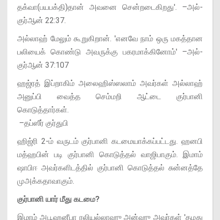
தக்வா(பயபக்தி)தான் அவனை சென்றடைகிறது'. –அல்-
குர்ஆன் 22:37.
அல்லாஹ் மேலும் கூறுகிறான். 'எனவே நாம் ஒரு மகத்தான
பலியைக் கொண்டு அவருக்கு பகரமாக்கினோம்' –அல்-
குர்ஆன் 37:107
ஹஜ்ரத் இப்றாகிம் அலைஹிஸ்ஸலாம் அவர்கள் அல்லாஹ்
அனுப்பி வைத்த செம்மறி ஆட்டை குர்பானி
கொடுத்தார்கள்.
–தப்ஸீர் குர்துபி
ஹிஜ்ரி 2-ம் வருடம் குர்பானி கடமையாக்கப்பட்டது. ஹனபி
மத்ஹபின் படி குர்பானி கொடுத்தல் வாஜிபாகும். இமாம்
ஷாபிஈ அவர்களிடத்தில் குர்பானி கொடுத்தல் சுன்னத்தே
முஅக்கதாவாகும்.
குர்பானி யார் மீது கடமை?
இமாம் அபூஹனீபா ரலியல்லாஹு அன்ஹு அவர்கள் 'தமது