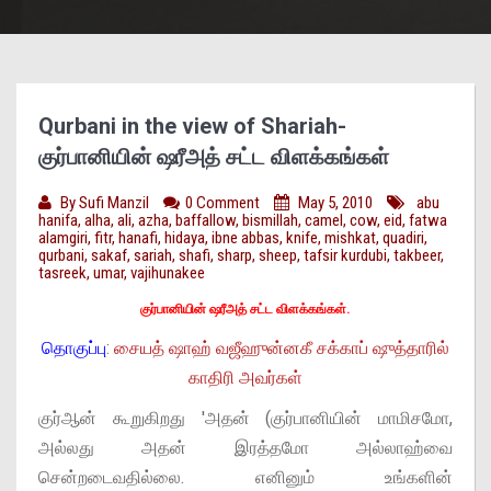
Qurbani in the view of Shariah-
குர்பானியின் ஷரீஅத் சட்ட விளக்கங்கள்
By
Sufi Manzil
0 Comment
May 5, 2010
abu
hanifa
,
alha
,
ali
,
azha
,
baffallow
,
bismillah
,
camel
,
cow
,
eid
,
fatwa
alamgiri
,
fitr
,
hanafi
,
hidaya
,
ibne abbas
,
knife
,
mishkat
,
quadiri
,
qurbani
,
sakaf
,
sariah
,
shafi
,
sharp
,
sheep
,
tafsir kurdubi
,
takbeer
,
tasreek
,
umar
,
vajihunakee
குர்பானியின் ஷரீஅத் சட்ட விளக்கங்கள்.
தொகுப்பு
:
சையத் ஷாஹ் வஜீஹுன்னகீ சக்காப் ஷுத்தாரில்
காதிரி அவர்கள்
குர்ஆன் கூறுகிறது 'அதன் (குர்பானியின் மாமிசமோ,
அல்லது அதன் இரத்தமோ அல்லாஹ்வை
சென்றடைவதில்லை. எனினும் உங்களின்