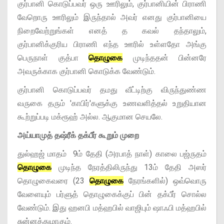
குர்பானி கொடுப்பவர் ஒரு ஊரிலும், குர்பானியின் பிராணி
வேறொரு ஊரிலும் இருந்தால் அவர் எனது குர்பானியை
நிறைவேற்றுங்கள் எனத் த கவல் தந்தாலும்,
குர்பானிக்குரிய பிராணி எந்த ஊரில் உள்ளதோ அங்கு
பெருநாள் குத்பா
தொழுகை
முடிந்ததன் பின்னரே
அவருக்காக குர்பானி கொடுக்க வேண்டும்.
குர்பானி கொடுப்பவர் தமது வீட்டிற்கு விருந்துண்ண
வருகை தரும் 'காபிர்'களுக்கு உணவளித்தல் உறுதியான
கூற்றுப்படி மக்ரூஹ் அல்ல. ஆகுமான செயலே.
அய்யாமுத் தஷ்ரீக் தக்பீர் கூறும் முறை
துல்ஹஜ் மாதம் 9ம் தேதி (அரபாத் நாள்) காலை பஜ்ருதம்
தொழுகை
முடிந்த நேரத்திலிருந்து 13ம் தேதி அஸர்
தொழுகைவரை (23
தொழுகை
நேரங்களில்) ஒவ்வொரு
வேளையும் பர்ளுத் தொழுகைக்குப் பின் தக்பீர் சொல்ல
வேண்டும். இது ஹனபி மத்ஹபில் வாஜிபும் ஷாஃபி மத்ஹபில்
சுன்னத்துமாகும்.