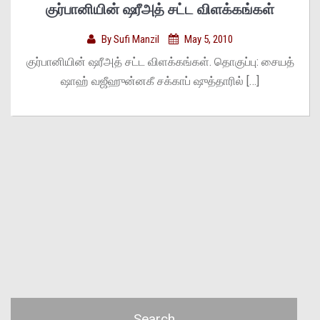
குர்பானியின் ஷரீஅத் சட்ட விளக்கங்கள்
By
Sufi Manzil
May 5, 2010
குர்பானியின் ஷரீஅத் சட்ட விளக்கங்கள். தொகுப்பு: சையத்
ஷாஹ் வஜீஹுன்னகீ சக்காப் ஷுத்தாரில் […]
Search