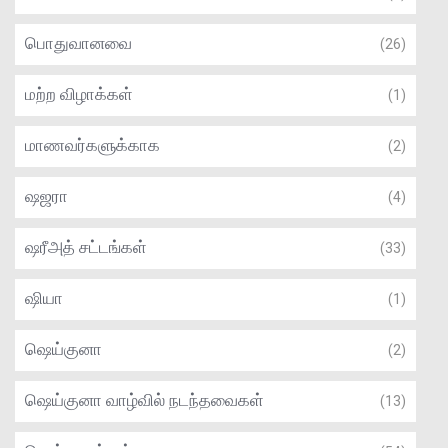
பொதுவானவை
(26)
மற்ற விழாக்கள்
(1)
மாணவர்களுக்காக
(2)
ஷஜரா
(4)
ஷரீஅத் சட்டங்கள்
(33)
ஷியா
(1)
ஷெய்குனா
(2)
ஷெய்குனா வாழ்வில் நடந்தவைகள்
(13)