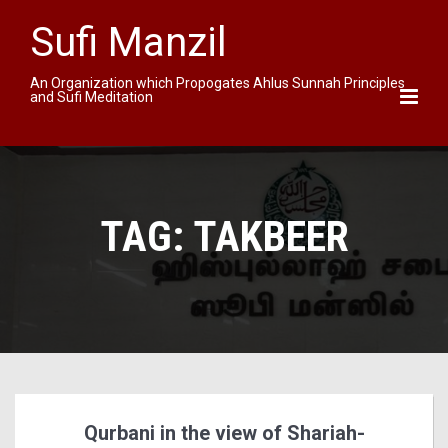
Sufi Manzil
An Organization which Propogates Ahlus Sunnah Principles
and Sufi Meditation
TAG:
TAKBEER
Qurbani in the view of Shariah-