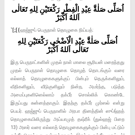
اُصَلِّى صَلٰةَّ عِيْدِ الْفِطْرِ رَكْعَتَيْنِ لِلهِ تَعَالٰى
اَللهُ اَكْبَرْ
`[;[{
ஹஜ்ஜுப் பெருநாள் தொழுகை நிய்யத்:
اُصَلِّى صَلٰةَّ عِيْدِ الْاَضْحٰى رَكْعَتَيْنِ لِلهِ
تَعَالٰى اَللهُ اَكْبَرْ
இரு பெருநாட்களின் முதல் நாள் மாலை சூரியன் மறைந்தது
முதல் பெருநாள் தொழுகை தொழத் தொடங்கும் வரை
எல்லாத் தொழுகைகளுக்குப் பின்பும் தெருக்களிலும்,
வீதிகளிலும், வீடுகுளிலும் நின்ற, அமர்ந்த, படுத்த
அமைப்புகளிளெல்லாம் தக்பீர் சொல்லிக் கொண்டே
இருப்பது சுன்னத்தாகும். இதற்கு தக்பீர் முர்ஸல் என்று
பெயர். ஹஜ்ஜுப் பெருநாளில் அரபா தினத்தின் ஸுப்{ஹத்
தொழுகையிலிருந்து அய்யாமுத் தஷ்ரீக் (துல்ஹஜ் பிறை
13) அஸர் வரை எல்லாத் தொழுகைகளுக்கும் பின்பு மட்டும்