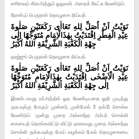
ஸூராவும் கிராஅத்தும் ஓதுவார். அதைக் கேட்க வேண்டும்.
நோன்புப் பெருநாள் தொழுகை நிய்யத்:
نَوَيْتُ اَنْ اُصَلِّ لِلهِ تَعَااٰى رَكَعَتَيْنِ صَلٰوةَ
عِيْدِ الْفِطْرِ اِقْتَدَيْتُ بِهٰذَالْاِمَامِ مُتَوَجِّهًا اِلٰى
جِهْةِ الْكَعْبَةِ الشَّرِيْفَةِ اللهُ اَكْبَرُ
ஹஜ்ஜுப் பெருநாள் தொழுகை நிய்யத்:
نَوَيْتُ اَنْ اُصَلِّ لِلهِ تَعَااٰى رَكَعَتَيْنِ صَلٰوةَ
عِيْدِ الْاَضْحٰى اِقْتَدَيْتُ بِهٰذَالْاِمَامِ مُتَوَجِّهًا
اِلٰى جِهْةِ الْكَعْبَةِ الشَّرِيْفَةِ اللهُ اَكْبَرُ
இரண்டாவது ரக்அத்தில் ஓத வேண்டியதை ஓதி முடித்து
ருகூவுக்கு போகும் முன்னர், முன்போல் 3 தக்பீர் சொல்ல
வேண்டும். மூன்று முறை அல்லா{ஹ அக்பர் சொல்லி
கையைத் தொங்கவிட்டு விட்டு நாலாவது முறை அல்லா{ஹ
சொல்லி ருக்கூவுக்கு போய் வழக்கம் போல் தொழுகையை