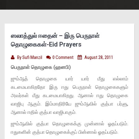
ஸலாத்துல் ஈதைன் – இரு பெருநாள்
தொழுகைகள்-Eid Prayers
By
Sufi Manzil
0 Comment
August 28, 2011
பெருநாள் தொழுகை (ஹனபி)
ஜும்ஆத் தொழுகை யார் யார் மீது எல்லாம்
கடமையாகிறதோ இரு ஈது பெருநாள் தொழுகைகளும்
அவர்கள் மீது கடமையாகிறது. ஆனால் ஈது தொழுகை
வாஜிபு ஆகும். இம்மாதிரியே ஜும்ஆவில் குத்பா பர்ளு,
ஆனால் ஈதில் குத்பா வாஜிபாகும்.
ஜும்ஆவில் குத்பா தொழுகைக்கு முன்னால் ஓதப்படும்.
ஈதுகளின் குத்பா தொழுகைக்குப் பின்னால் ஓதப்படும்.