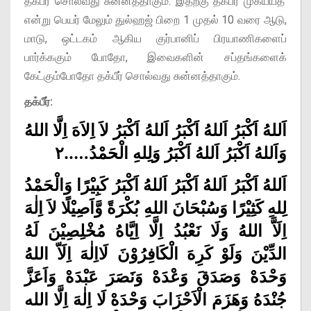
தக்பீர் சொல்வது சுன்னத்தாகும். இதற்கு தக்பீர் முகய்யத்'
என்று பெயர் மேலும் துல்ஹஜ் பிறை 1 முதல் 10 வரை ஆடு,
மாடு, ஒட்டகம் ஆகிய குர்பானிப் பிரயாணிகளைப்
பார்க்ககும் போதோ, இவைகளின் சப்தங்களைக்
கேட்கும்போதோ தக்பீர் சொல்வது சுன்னத்தாகும்.
தக்பீர்:
اَللهُ اَكْبَرُ اَللهُ اَكْبَرُ اَللهُ اَكْبَرُ لاَ اِلاَهَ اِلَّا اللهُ
وَاَللهُ اَكْبَرُ اَللهُ اَكْبَرُ وَلِلهِ الْحَمْدُ…..۲
اَللهُ اَكْبَرُ اَللهُ اَكْبَرُ اَللهُ اَكْبَرُ كَبِيْرًا وَالْحَمْدُ
لِلهِ كَثِيْرًا وَسُبْحَانَ اللهِ بُكْرَةً وَّاَصِيْلًا لاَ اِلٰهَ
اِلَاَّ اللهُ وَلَا نَعْبُدُ اِلَّا اِيَّاهُ مُخْلِصِيْنَ لَهُ
الدِّيْنَ وَلَوْ كَرِهَ الْكَافِرُوْنَ لَااِلٰهَ اِلَاّ اللهُ
وَحْدَهْ وَصَدَقَ وَعْدَهْ وَنَصَرَ عَبْدَهْ وَاَعَزَّ
جُنْدَهُ وَهَزَمَ الْاَحْزَابَ وَحْدَهْ لَا اِلٰهَ اِلَّا الله