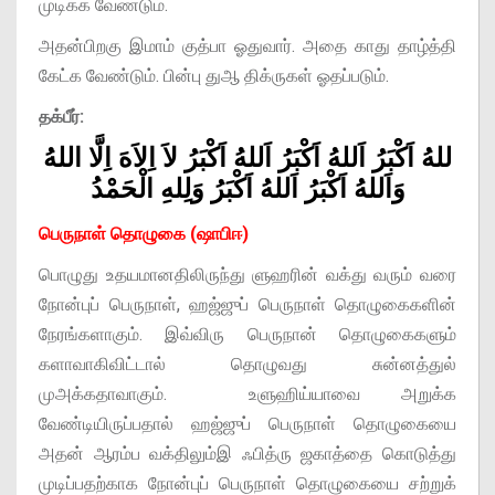
முடிக்க வேண்டும்.
அதன்பிறகு இமாம் குத்பா ஓதுவார். அதை காது தாழ்த்தி
கேட்க வேண்டும். பின்பு துஆ திக்ருகள் ஓதப்படும்.
தக்பீர்:
للهُ اَكْبَرُ اَللهُ اَكْبَرُ اَللهُ اَكْبَرُ لاَ اِلاَهَ اِلَّا اللهُ
وَاَللهُ اَكْبَرُ اَللهُ اَكْبَرُ وَلِلهِ الْحَمْدُ
பெருநாள் தொழுகை (ஷாபிஈ)
பொழுது உதயமானதிலிருந்து ளுஹரின் வக்து வரும் வரை
நோன்புப் பெருநாள், ஹஜ்ஜுப் பெருநாள் தொழுகைகளின்
நேரங்களாகும். இவ்விரு பெருநான் தொழுகைகளும்
களாவாகிவிட்டால் தொழுவது சுன்னத்துல்
முஅக்கதாவாகும். உளுஹிய்யாவை அறுக்க
வேண்டியிருப்பதால் ஹஜ்ஜுப் பெருநாள் தொழுகையை
அதன் ஆரம்ப வக்திலும்இ ஃபித்ரு ஜகாத்தை கொடுத்து
முடிப்பதற்காக நோன்புப் பெருநாள் தொழுகையை சற்றுக்