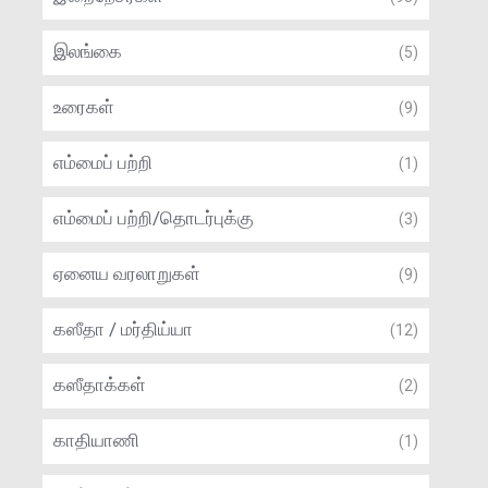
இலங்கை
(5)
உரைகள்
(9)
எம்மைப் பற்றி
(1)
எம்மைப் பற்றி/தொடர்புக்கு
(3)
ஏனைய வரலாறுகள்
(9)
கஸீதா / மர்திய்யா
(12)
கஸீதாக்கள்
(2)
காதியாணி
(1)