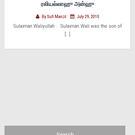
ரலியல்லாஹு அன்ஹு
By
Sufi Manzil
July 29, 2010
Sulaiman Waliyullah . Sulaiman Wali was the son of
[…]
Search