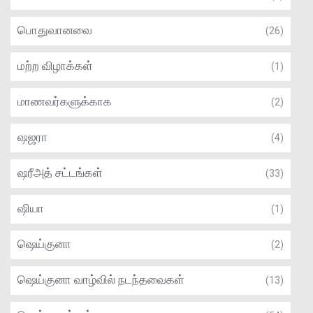
பொதுவானவை
(26)
மற்ற விழாக்கள்
(1)
மாணவர்களுக்காக
(2)
ஷஜரா
(4)
ஷரீஅத் சட்டங்கள்
(33)
ஷியா
(1)
ஷெய்குனா
(2)
ஷெய்குனா வாழ்வில் நடந்தவைகள்
(13)