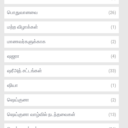
பொதுவானவை
(26)
மற்ற விழாக்கள்
(1)
மாணவர்களுக்காக
(2)
ஷஜரா
(4)
ஷரீஅத் சட்டங்கள்
(33)
ஷியா
(1)
ஷெய்குனா
(2)
ஷெய்குனா வாழ்வில் நடந்தவைகள்
(13)