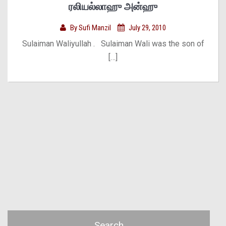
ரலியல்லாஹு அன்ஹு
By
Sufi Manzil
July 29, 2010
Sulaiman Waliyullah . Sulaiman Wali was the son of
[…]
Search