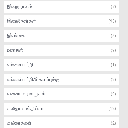
இறைஞானம்
(7)
இறைநேசர்கள்
(93)
இலங்கை
(5)
உரைகள்
(9)
எம்மைப் பற்றி
(1)
எம்மைப் பற்றி/தொடர்புக்கு
(3)
ஏனைய வரலாறுகள்
(9)
கஸீதா / மர்திய்யா
(12)
கஸீதாக்கள்
(2)