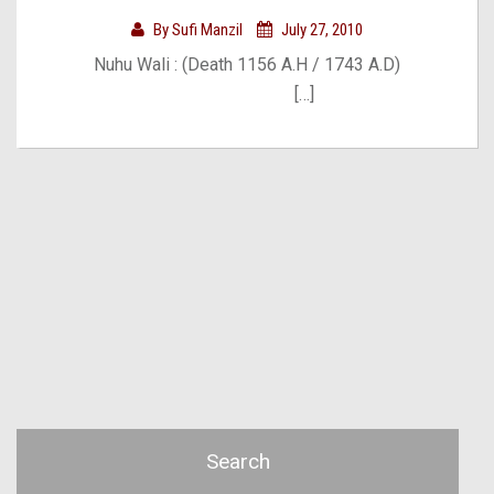
By
Sufi Manzil
July 27, 2010
Nuhu Wali : (Death 1156 A.H / 1743 A.D)
[…]
Search