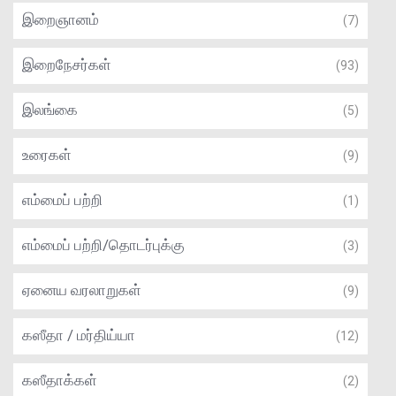
இறைஞானம்
(7)
இறைநேசர்கள்
(93)
இலங்கை
(5)
உரைகள்
(9)
எம்மைப் பற்றி
(1)
எம்மைப் பற்றி/தொடர்புக்கு
(3)
ஏனைய வரலாறுகள்
(9)
கஸீதா / மர்திய்யா
(12)
கஸீதாக்கள்
(2)