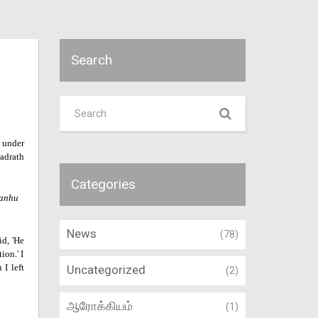
Search
e under
adrath
Categories
 anhu
News
(78)
d, 'He
ion.' I
I left
Uncategorized
(2)
ஆரோக்கியம்
(1)