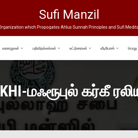
Sufi Manzil
rganization which Propogates Ahlus Sunnah Principles and Sufi Medit
வரலாறுகள்
பதிவிறக்கங்கள்
கட்டுரைகள்
வீடியோஸ்
பொது
HI-மஃரூபுல் கர்கீ ர