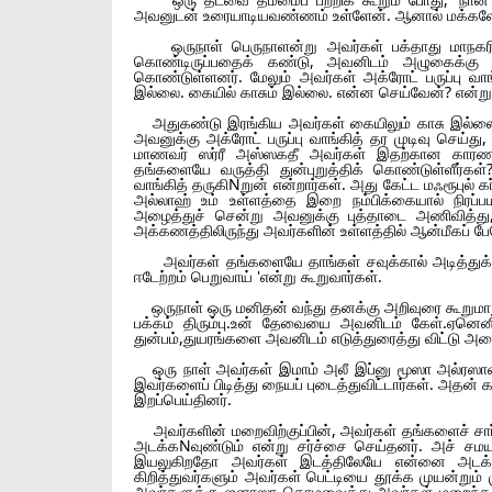
அவனுடன் உரையாடியவண்ணம் உள்ளேன். ஆனால் மக்களோ
ஒருநாள் பெருநாளன்று அவர்கள் பக்தாது மாநகரின்
கொண்டிருப்பதைக் கண்டு, அவனிடம் அழுகைக்கு க
கொண்டுள்ளனர். மேலும் அவர்கள் அக்ரோட் பருப்பு வ
இல்லை. கையில் காசும் இல்லை. என்ன செய்வேன்? என்
அதுகண்டு இரங்கிய அவர்கள் கையிலும் காசு இல்லை.எ
அவனுக்கு அக்ரோட் பருப்பு வாங்கித் தர முடிவு செய
மாணவர் ஸர்ரீ அஸ்ஸகதீ அவர்கள் இதற்கான காரணத
தங்களையே வருத்தி துன்புறுத்திக் கொண்டுள்ளீர்கள
வாங்கித் தருகிNறுன் என்றார்கள். அது கேட்ட மஃரூபுல் க
அல்லாஹ் உம் உள்ளத்தை இறை நம்பிக்கையால் நிரப்ப
அழைத்துச் சென்று அவனுக்கு புத்தாடை அணிவித்து, 
அக்கணத்திலிருந்து அவர்களின் உள்ளத்தில் ஆன்மீகப் ப
அவர்கள் தங்களையே தாங்கள் சவுக்கால் அடித்துக் க
ஈடேற்றம் பெறுவாய் 'என்று கூறுவார்கள்.
ஒருநாள் ஒரு மனிதன் வந்து தனக்கு அறிவுரை கூறுமா
பக்கம் திரும்பு.உன் தேவையை அவனிடம் கேள்.ஏனெனி
துன்பம்,துயரங்களை அவனிடம் எடுத்துரைத்து விட்டு அதை 
ஒரு நாள் அவர்கள் இமாம் அலீ இப்னு மூஸா அல்ரஸாவின்
இவர்களைப் பிடித்து நையப் புடைத்துவிட்டார்கள். அதன
இறப்பெய்தினர்.
அவர்களின் மறைவிற்குப்பின், அவர்கள் தங்களைச் சார்ந்த
அடக்கNவுண்டும் என்று சர்ச்சை செய்தனர். அச் சமய
இயலுகிறதோ அவர்கள் இடத்திலேயே என்னை அடக்க வே
கிறித்துவர்களும் அவர்கள் பெட்டியை தூக்க முயன்றும்
அவர்களுக்கு ஜனாஸா தொழவைத்து அவர்கள் மறைந்த இடத