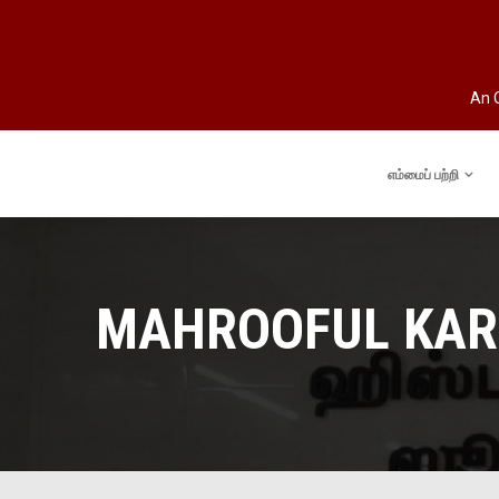
An O
எம்மைப் பற்றி
MAHROOFUL KARK