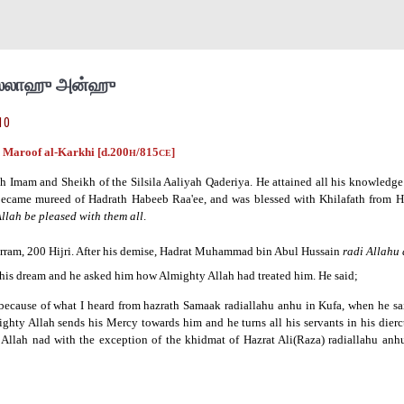
ியல்லாஹு அன்ஹு
10
 Maroof al-Karkhi [d.200
/815
]
H
CE
th Imam and Sheikh of the Silsila Aaliyah Qaderiya. He attained all his knowledg
became mureed of Hadrath Habeeb Raa'ee, and was blessed with Khilafath from H
llah be pleased with them all
.
arram, 200 Hijri. After his demise, Hadrat Muhammad bin Abul Hussain
radi Allahu
his dream and he asked him how Almighty Allah had treated him. He said;
ecause of what I heard from hazrath Samaak radiallahu anhu in Kufa, when he sai
ghty Allah sends his Mercy towards him and he turns all his servants in his dierct
Allah nad with the exception of the khidmat of Hazrat Ali(Raza) radiallahu anhu 