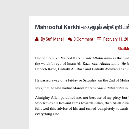
Mahrooful Karkhi-மஃரூபுல் கர்கீ ரல
By
Sufi Manzil
0 Comment
February 11, 20
Shaikh
Hadrath Sheikh Maroof Karkhi
radi Allahu anhu
is the nin
the watchful eye of Imam Ali Raza
radi Allahu anhu
. He 
Habeeb Ra'ee, Hadrath Ali Raza and Hadrath Awliyah Ta'ee
A
He passed away on a Friday or Saturday, on the 2nd of Muh
says, that he saw Hadrat Maroof Karkhi
radi Allahu anhu
in 
Almighty Allah pardoned me, not because of my piety but b
who leaves all ties and turns towards Allah, then Allah Almi
followed this advice of his and turned completely towards 
everything else.