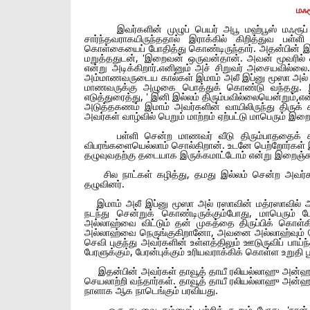
மஃர
இவர்களின் முழுப் பெயர் அபூ மஹ்பூஸ் மஃரூப்
சார்ந்தவராகயிருந்ததால் இராக்கில் கிறித்துவ பள்ள
கொள்கையைப் போதித்து கொண்டிருந்தார். அதன்பின்
மறுத்ததுடன், 'இறைவன் ஒருவன்தான். அவன் மூவரில் 
என்று அடிக்கிறார்.எனினும் அச் சிறுவர் அசையவில்லை. ப
அம்மாணவருடைய கால்கள் இமாம் அலீ இப்னு மூஸா அல் 
மாணவருக்கு அழுகை பொத்துக் கொண்டு வந்தது. இம
எடுத்துரைத்து, ' இனி இல்லம் திரும்பவில்லையென்றும
அடுத்தகணம் இமாம் அவர்களின் வாயிலிருந்து திருக்
அவர்கள் வாழ்வில் பெறும் மாற்றம் ஏற்பட்டு மாபெரும் இற
பள்ளி சென்ற மாணவர் வீடு திரும்பாததைக் கண்ட
விபரங்களையெல்லாம் சொல்கிறான். உடனே பெற்றோர்கள் இ
தழுவுவதற்கு தடையாக இருக்கமாட்டோம் என்று இறைஞ்சு
சில நாட்கள் கழித்து, தமது இல்லம் சென்ற அவர்க
தழுவினர்.
இமாம் அலீ இப்னு மூஸா அல் ரஸாவின் மத்ரஸாவில் அமர்
நடந்து சென்றுக் கொண்டிருக்கும்போது, மாபெரும் 
அல்லாஹ்வை விட்டும் தன் முகத்தை திருப்பிக் கொள்
அல்லாஹ்வை நெருங்குகிறானோ, அவனை அல்லாஹ்வும் நெரு
செவி புகுந்து அவர்களின் உள்ளத்திலும் ஊடுருவிப் பா
பேரளுக்கும், பேரன்புக்கும் உரியவராக்கிக் கொள்ள உறுதி ப
இதன்பின் அவர்கள் தாவூத் தாயீ ரலியல்லாஹு அன்ஹ
செயலாற்றி வந்தார்கள். தாவூத் தாயீ ரலியல்லாஹு அன்ஹ
நாளாக ஆக நாடெங்கும் பரவியது.
ஒரு தடவை தம்மைப் பற்றிக் கூறும் போது, 'நான் 