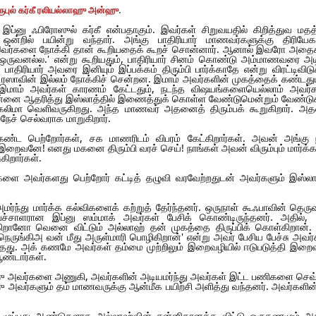
.
ூபுல் கர்கீ ரலியல்லாஹு அன்ஹு
 இப்னு ஃபிரோஸுல் கர்கீ என்பதாகும். இவர்கள் சிறுவயதில் கிறித்துவ மதத
ி ஒன்றில் பயின்று வந்தார். அங்கு பாதிரியார் மாணவர்களுக்கு திரியேக
 இவர்களை நோக்கி தான் கூறியதைக் கூறச் சொன்னார். ஆனால் இவரோ அதைக
ஒருவனல்ல.' என்று கூறியதும், பாதிரியார் சினம் கொண்டு அம்மாணவரை அட
ாதிரியார் அவரை இனியும் இப்பக்கம் திரும்பி பார்க்காதே என்று விரட்டிவிடுக
ரஸாவின் இல்லம் நோக்கிச் சென்றன. இமாம் அவர்களின் முகத்தைக் கண்டதும
ாம் அவர்கள் காரணம் கேட்டதும், நடந்த விஷயங்களையெல்லாம் அவர்க
்,என்னை ஆதரித்து இஸ்லாத்தில் இணைத்துக் கொள்ள வேண்டுமென்றும் வேண்டுக
 கலிமா வெளிவருகிறது. அந்த மாணவர் அதனைத் திரும்பக் கூறுகிறார். அதன
ைநேச் செல்வராக மாறுகிறார்.
 பெற்றோர்கள், சக மாணரிடம் விபரம் கேட்கிறார்கள். அவன் அங்கு 
றைவனே! எனது மகனை திரும்பி வரச் செய்! நாங்கள் அவன் விரும்பும் மார்க்
கிறார்கள்.
ளை அவர்களது பெற்றோர் கட்டித் தழுவி வரவேற்றதுடன் அவர்களும் இஸ்ல
ந்து மார்க்க கல்விகளைக் கற்றுத் தேர்ந்தனர். ஒருநாள் கூஃபாவின் தெரு
பேச்சாளரான இப்னு ஸம்மாக் அவர்கள் பேசிக் கொண்டிருந்தனர். அதில், 
கிறானோ வெனை விட்டும் அல்லாஹ் தன் முகத்தை திருப்பிக் கொள்கிறான்.
ங்கிஅ வன் மீது அருள்மாரி பொழிகிறான்' என்று அவர் பேசிய பேச்சு அவர்
ய்ந்தது. அக் கணமே அவர்கள் தம்மை முற்றிலும் இறைவழியில் ஈடுபடுத்தி இற
ூண்டார்கள்.
ு அவர்களை அணுகி, அவர்களின் அடியமர்ந்து அவர்கள் இட்ட பணிகளை செ
ு அவர்களும் தம் மாணவருக்கு ஆன்மீக பயிற்சி அளித்து வந்தனர். அவர்களின்
முப்பது ஆண்டுகளாக அல்லாஹ்வின் சன்னிதானத்த விட்டு ஒருகணமும் அ