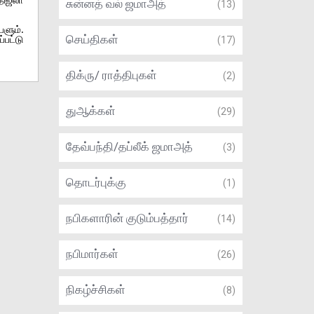
சுன்னத் வல் ஜமாஅத்
(13)
ளும்.
பட்டு
செய்திகள்
(17)
திக்ரு/ ராத்திபுகள்
(2)
துஆக்கள்
(29)
தேவ்பந்தி/தப்லீக் ஜமாஅத்
(3)
தொடர்புக்கு
(1)
நபிகளாரின் குடும்பத்தார்
(14)
நபிமார்கள்
(26)
நிகழ்ச்சிகள்
(8)