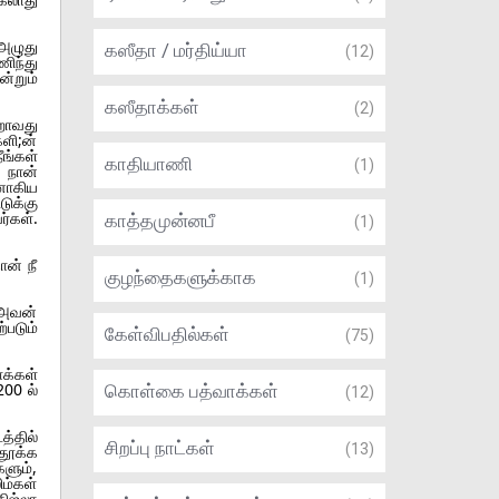
அழுது
கஸீதா / மர்திய்யா
(12)
ிந்து
்றும்
கஸீதாக்கள்
(2)
றாவது
ளி;ன்
ங்கள்
காதியாணி
(1)
 நான்
ானாகிய
ுக்கு
்கள்.
காத்தமுன்னபீ
(1)
ன் நீ
குழந்தைகளுக்காக
(1)
.அவன்
படும்
கேள்விபதில்கள்
(75)
க்கள்
200 ல்
கொள்கை பத்வாக்கள்
(12)
த்தில்
சிறப்பு நாட்கள்
(13)
தூக்க
ளும்,
ிம்கள்
ிஜ்லா