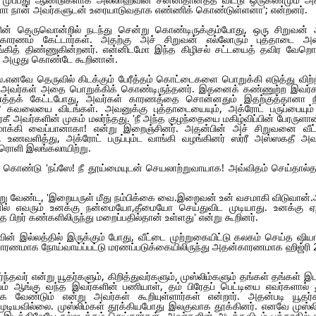
 நான் அவர்களுடன் உரையாடுவதாக எண்ணிக் கொண்டுள்ளனா'; என்றனர்.
 தெருவொன்றில் நடந்து சென்று கொண்டிருக்கும்போது, ஒரு சிறுவன் 
ாரணம் கேட்டார்கள். அதற்கு அச் சிறுவன் எல்லோரும் புத்தாடை அண
ாங்கித் திண்ணுகின்றனர். என்னிடமோ இந்த கிழிசல் சட்டயைத் தவிர வேறொன
று அழுது கொண்டே கூறினான்.
னவே தெருவில் கிடக்கும் பேரீத்தம் கொட்டைகளை பொறுக்கி எடுத்து விற்
்து, அவர்கள் அதை பொறுக்கிக் கொண்டிருந்தனர். இதனைக் கண்ணுற்ற இவர்க
்தக் கேட்டபோது, அவர்கள் காரணத்தை சொன்னதும் இதற்குத்தானா நீ
்? கவலையை விடங்கள். அவனுக்கு புத்தாடையையும், அக்ரோட் பருப்பையும்
ர்கீ அவர்களின் முகம் மலர்ந்தது. 'நீ அந்த குழந்தையை மகிழ்விப்பின் பேரருள
மாக்கி வைப்பானாகா! என்று இறைஞ்சினர். அதன்பின் அச் சிறுவனை வீட்ட
உணவளித்து, அக்ரோட் பருப்பும்ட வாங்கி வழங்கினர் ஸர்ரீ அஸ்ஸகதீ அவர
ேரொளி இலங்கலாயிற்று.
ொண்டு 'நப்ஸே! நீ தூய்மையுடன் செயலாற்றுவாயாக! அவ்விதம் செய்தால்தா
று வேண்ட, 'இறையருள் மீது நம்பிக்கை வை.இறைவன் உன் வசமாகி விடுவான்
ல் எவரும் உனக்கு நன்மையோ,தீமையோ செய்துவிட முடியாது. உனக்கு ஏற்
பிறர் கண்களிலிருந்து மறைப்பதில்தான் உள்ளது' என்று கூறினர்.
 இல்லத்தில் இருக்கும் போது, வீட்டை முற்றுகையிட்டு கலகம் செய்த ஷியா
் காரணமாக நோய்வாய்ப்பட்டு மரணப்படுக்கையிலிருந்து அதன்காரணமாக ஹிஜ்ரி 
வர் என்று யூதர்களும், கிறித்துவர்களும், முஸ்லிம்களும் தங்கள் தங்கள் இட
ம் ஆங்கு வந்த இவர்களின் பணியாள், தம் பிரேதப் பெட்டியை எவர்களால் 
ண்டும் என்று அவர்கள் கூறியுள்ளார்கள் என்றார். அதன்படி யூதர்க
 முடியவில்லை. முஸ்லிம்கள் தூக்கியபோது இலகுவாக தூக்கினர். எனவே முஸ்ல
்திலேயே நல்லடக்கம் செய்தார்கள். அவர்களின் அடக்கவிடம் பக்தாதில் த