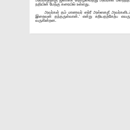
நதியின் மேற்கு கரையில் உள்ளது.
அவர்கள் தம் மாணவர் ஸர்ரீ அஸ்ஸகதீ அவர்களிடம், 
இறைவன் தந்தருள்வான்.' என்று சுறியதற்கேற்ப எவர
வருகின்றன.