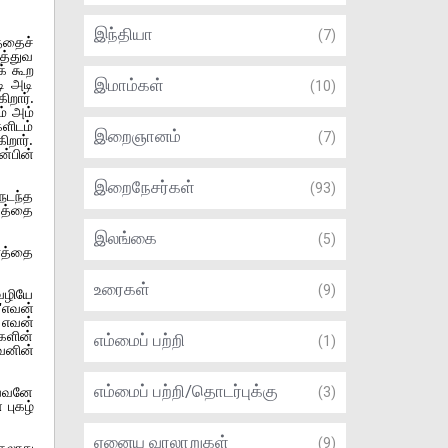
இந்தியா
(7)
்தைச்
த்துவ
் கூற
ி அடி
இமாம்கள்
(10)
ிறார்.
் அம்
ளிடம்
இறைஞானம்
(7)
ிறார்.
்பின்
இறைநேசர்கள்
(93)
நடந்த
கத்தை
இலங்கை
(5)
ாத்தை
உரைகள்
(9)
வழியே
'எவன்
 எவன்
களின்
எம்மைப் பற்றி
(1)
ைவனின்
எம்மைப் பற்றி/தொடர்புக்கு
வ்வனே
(3)
 புகழ்
ஏனைய வரலாறுகள்
(9)
கலாது