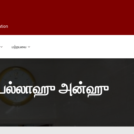
ation
மற்றயவை
லியல்லாஹு அன்ஹு