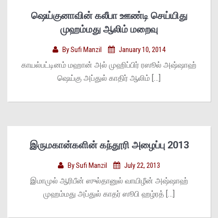
ஷெய்குனாவின் கலீபா ஊண்டி செய்யிது
முஹம்மது ஆலிம் மறைவு
By
Sufi Manzil
January 10, 2014
காயல்பட்டினம் மஹான் அல் முஹிப்பிர் ரஸூல் அஷ்ஷாஹ்
ஷெய்கு அப்துல் காதிர் ஆலிம் […]
இருமகான்களின் கந்தூரி அழைப்பு 2013
By
Sufi Manzil
July 22, 2013
இமாமுல் ஆரிபீன் ஸுல்தானுல் வாயிழீன் அஷ்ஷாஹ்
முஹம்மது அப்துல் காதர் ஸூபி ஹழ்ரத் […]