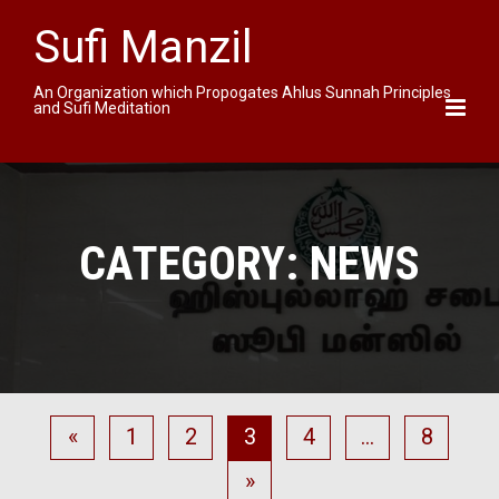
Sufi Manzil
An Organization which Propogates Ahlus Sunnah Principles
and Sufi Meditation
CATEGORY:
NEWS
«
1
2
3
4
…
8
»