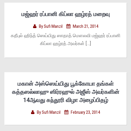
மஜ்ஹர் ரப்பானி கிப்லா ஹழ்ரத் மறைவு
By
Sufi Manzil
March 21, 2014
கதீபுல் ஹிந்த் ஸெய்யிது ஸாதாத் மௌலவி மஜ்ஹர் ரப்பானி
கிப்லா ஹழ்ரத் அவர்கள் […]
மகான் அஸ்ஸெய்யிது பூக்கோயா தங்கள்
கத்தஸல்லாஹு ஸிர்ரஹுல் அஜீஸ் அவர்களின்
14ஆவது கந்தூரி விழா அழைப்பிதழ்
By
Sufi Manzil
February 23, 2014