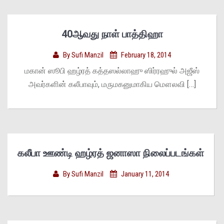
40ஆவது நாள் பாத்திஹா
By
Sufi Manzil
February 18, 2014
மகான் ஸூபி ஹழ்ரத் கத்தஸல்லாஹு ஸிர்ரஹுல் அஜீஸ்
அவர்களின் கலீபாவும், மருமகனுமாகிய மௌலவி […]
கலீபா ஊண்டி ஹழ்ரத் ஜனாஸா நிலைப்படங்கள்
By
Sufi Manzil
January 11, 2014