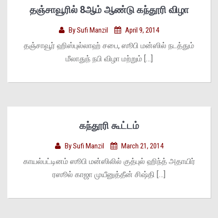
தஞ்சாவூரில் 8ஆம் ஆண்டு கந்தூரி விழா
By
Sufi Manzil
April 9, 2014
தஞ்சாவூர் ஹிஸ்புல்லாஹ் சபை, ஸூபி மன்ஸில் நடத்தும்
மீலாதுந் நபி விழா மற்றும் […]
கந்தூரி கூட்டம்
By
Sufi Manzil
March 21, 2014
காயல்பட்டினம் ஸூபி மன்ஸிலில் குத்புல் ஹிந்த் அதாயிர்
ரஸூல் காஜா முயீனுத்தீன் சிஷ்தி […]