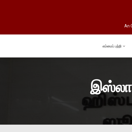
An O
எம்மைப் பற்றி
இஸ்லா