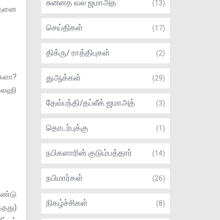
சுன்னத் வல் ஜமாஅத்
(13)
அதனை
செய்திகள்
(17)
திக்ரு/ ராத்திபுகள்
(2)
்களா?
துஆக்கள்
(29)
லைஹி
தேவ்பந்தி/தப்லீக் ஜமாஅத்
(3)
தொடர்புக்கு
(1)
நபிகளாரின் குடும்பத்தார்
(14)
நபிமார்கள்
(26)
ரண்டு
நிகழ்ச்சிகள்
(8)
்தது)