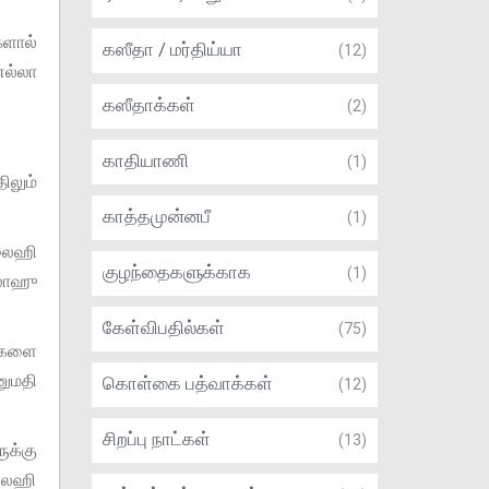
ளால்
கஸீதா / மர்திய்யா
(12)
எல்லா
கஸீதாக்கள்
(2)
காதியாணி
(1)
ிலும்
காத்தமுன்னபீ
(1)
அலைஹி
குழந்தைகளுக்காக
(1)
்லாஹு
கேள்விபதில்கள்
(75)
்களை
னுமதி
கொள்கை பத்வாக்கள்
(12)
சிறப்பு நாட்கள்
(13)
க்கு
அலைஹி