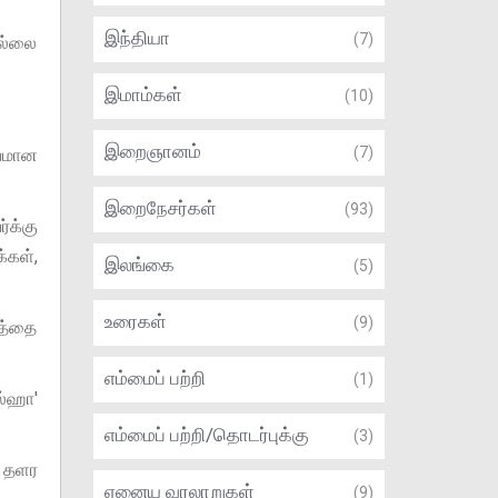
இந்தியா
(7)
இல்லை
இமாம்கள்
(10)
இறைஞானம்
(7)
்வமான
இறைநேசர்கள்
(93)
்க்கு
்கள்,
இலங்கை
(5)
உரைகள்
(9)
த்தை
எம்மைப் பற்றி
(1)
ல்ஹா'
எம்மைப் பற்றி/தொடர்புக்கு
(3)
 தளர
ஏனைய வரலாறுகள்
(9)