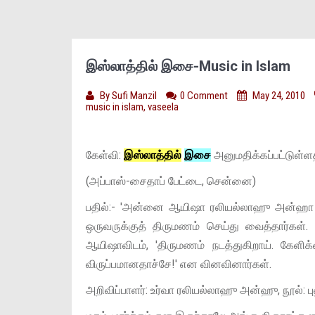
இஸ்லாத்தில் இசை-Music in Islam
By
Sufi Manzil
0 Comment
May 24, 2010
music in islam
,
vaseela
கேள்வி:
இஸ்லாத்தில்
இசை
அனுமதிக்கப்பட்டுள்ள
(அப்பாஸ்-சைதாப் பேட்டை, சென்னை)
பதில்:- 'அன்னை ஆயிஷா ரலியல்லாஹு அன்ஹா 
ஒருவருக்குத் திருமணம் செய்து வைத்தார்க
ஆயிஷாவிடம், 'திருமணம் நடத்துகிறாய். கேளிக
விருப்பமானதாச்சே!' என வினவினார்கள்.
அறிவிப்பாளர்: உர்வா ரலியல்லாஹு அன்ஹு, நூல்: ப