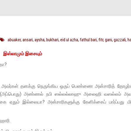
abuaker
,
ansari
,
aysha
,
bukhari
,
eid ul azha
,
fathul bari
,
fitr
,
gani
,
gazzali
,
ha
இஸ்லாமும் இசையும்
தா?
அவர்கள் தனக்கு நெருங்கிய ஒருப் பெண்ணை அன்சாரித் தோழர்க
ள். (அப்பொது) அண்ணல் நபி ஸல்லல்லாஹு அலைஹி வஸல்லம் அவர
்கை ஏதும் இல்லையா? அன்சாரிகளுக்கு கேளிக்கைப் பார்ப்பது மி
ுஹாரி.