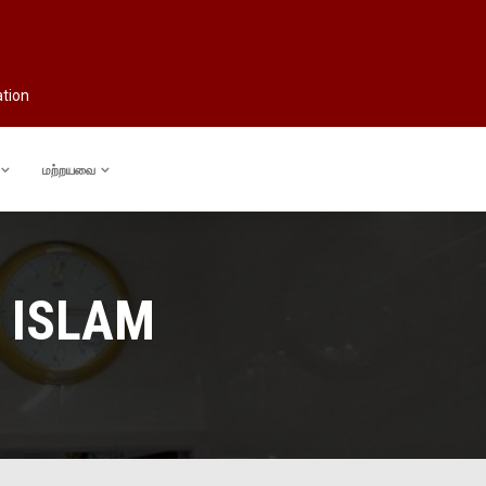
ation
மற்றயவை
 ISLAM