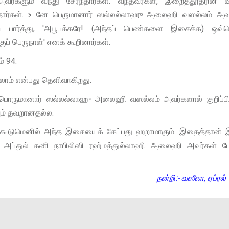
களும் வந்து சேர்ந்தார்கள். வந்தவர்கள், இறைத்தூதரின் வீட
தார்கள். உடனே பெருமானார் ஸல்லல்லாஹு அலைஹி வஸல்லம் அவர
 பார்த்து, 'அபூபக்கரே! (அந்தப் பெண்களை இசைக்க) ஒவ்
குப் பெருநாள்' எனக் கூறினார்கள்.
ம் 94.
லாம் என்பது தெளிவாகிறது.
ொருமானார் ஸல்லல்லாஹு அலைஹி வஸல்லம் அவர்களால் குறிப்பிட
யும் தவறானதல்ல.
் கூடுமெனில் அந்த இசையைக் கேட்பது ஹறாமாகும். இதைத்தான் 
 அப்துல் கனி நாபிலிஸி ரஹ்மத்துல்லாஹி அலைஹி அவர்கள் ப
நன்றி:- வஸீலா, ஏப்ரல்