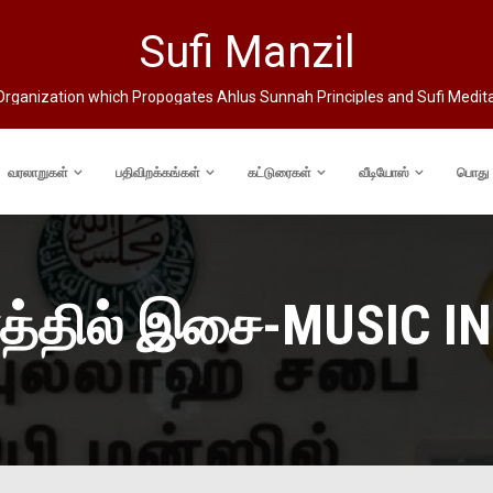
Sufi Manzil
rganization which Propogates Ahlus Sunnah Principles and Sufi Medit
வரலாறுகள்
பதிவிறக்கங்கள்
கட்டுரைகள்
வீடியோஸ்
பொது
த்தில் இசை-MUSIC IN