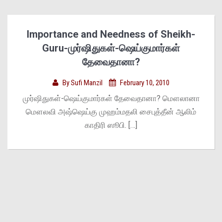
Importance and Needness of Sheikh-
Guru-முர்ஷிதுகள்-ஷெய்குமார்கள்
தேவைதானா?
By
Sufi Manzil
February 10, 2010
முர்ஷிதுகள்-ஷெய்குமார்கள் தேவைதானா? மௌலானா
மௌலவி அஷ்ஷெய்கு முஹம்மதலி சைபுத்தீன் ஆலிம்
காதிரி ஸூபி. […]