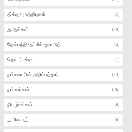
திக்ரு/ ராத்திபுகள்
(2)
துஆக்கள்
(29)
தேவ்பந்தி/தப்லீக் ஜமாஅத்
(3)
தொடர்புக்கு
(1)
நபிகளாரின் குடும்பத்தார்
(14)
நபிமார்கள்
(26)
நிகழ்ச்சிகள்
(8)
நூரிஷாஹ்
(6)