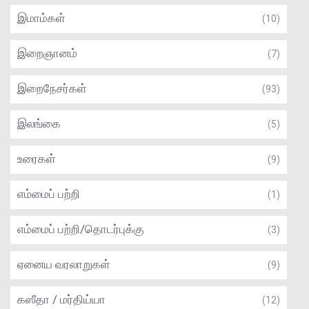
இமாம்கள்
(10)
இறைஞானம்
(7)
இறைநேசர்கள்
(93)
இலங்கை
(5)
உரைகள்
(9)
எம்மைப் பற்றி
(1)
எம்மைப் பற்றி/தொடர்புக்கு
(3)
ஏனைய வரலாறுகள்
(9)
கஸீதா / மர்திய்யா
(12)