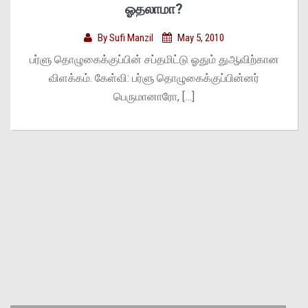
ஓதலாமா?
By
Sufi Manzil
May 5, 2010
பர்ளு தொழுகைக்குப்பின் சப்தமிட்டு ஓதும் துஆவிற்கான
விளக்கம். கேள்வி: பர்ளு தொழுகைக்குப்பின்னர்
பெருமானாரோ, […]