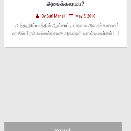
அசைக்கலாமா?
By
Sufi Manzil
May 5, 2010
அத்தஹிய்யாத்தில் ஆள்காட்டி விரலை அசைக்கலாமா?
ஹதீஸ்:1 நபி ஸல்லல்லாஹு அலைஹி வஸல்லமவர்கள் […]
Search