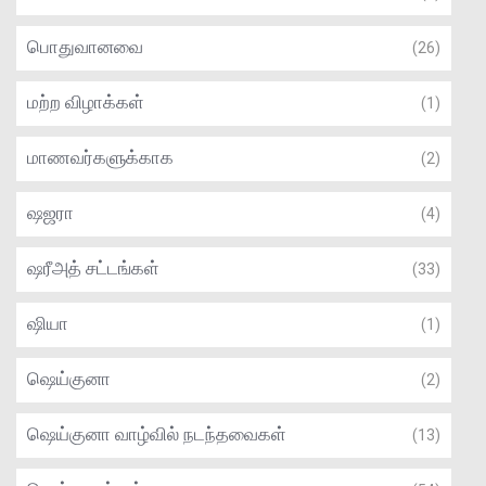
பொதுவானவை
(26)
மற்ற விழாக்கள்
(1)
மாணவர்களுக்காக
(2)
ஷஜரா
(4)
ஷரீஅத் சட்டங்கள்
(33)
ஷியா
(1)
ஷெய்குனா
(2)
ஷெய்குனா வாழ்வில் நடந்தவைகள்
(13)