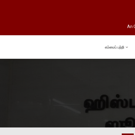
An O
எம்மைப் பற்றி