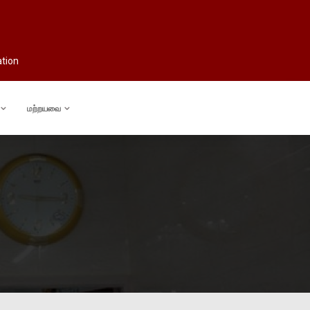
ation
மற்றயவை