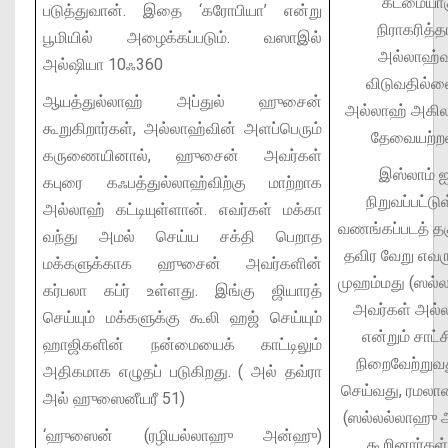
கடமையாகு
படுத்துவான். இதை ‘கரோபியா’ என்று
நிராகரித்
பூமியில் அழைக்கப்படும். வஸாஇல்
அல்லாஹ்வு
அல்ஷியா 10ஃ360
விடுவதில்ல
ஆயத்துல்லாஹ் அப்துல் ஹுசைன்
அல்லாஹ் அகிலத
கூறுகிறார்கள், அல்லாஹ்வின் அளப்பெரும்
தேவையற்றவன
கருணையினால், ஹுசைன் அவர்கள்
இஸ்லாம் ஐ
கபுரை கஃபத்துல்லாஹ்விற்கு மாற்றாக
நிறுவப்பட்ட
அல்லாஹ் கட்டியுள்ளான். எவர்கள் மக்கா
வணங்கப்படத் 
வந்து அமல் செய்ய சக்தி பெறாத
தவிர வேறு எவர
மக்களுக்காக ஹுசைன் அவர்களின்
முஹம்மது (ஸல
கர்பலா கப்ர் உள்ளது. இங்கு ஜியாரத்
அவர்கள் அல்
செய்யும் மக்களுக்கு கூலி ஹஜ் செய்யும்
என்றும் சாட
ஹாஜிகளின் நன்மையைக் காட்டிலும்
நிறைவேற்றுவத
அதிகமாக எழுதப் படுகிறது. ( அல் தவ்ரா
செய்வது, ரமலான
அல் ஹுஸைனீயரீ 51)
(ஸல்லல்லாஹு 
‘ஹுஸைன் (ரழியல்லாஹு அன்ஹு)
கூறினார்கள்