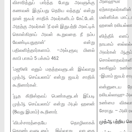
அன்ஹுமா 
விசாரித்துப் பார்த்த போது அவளுக்கு
ஏற்காதவர்கள
கணவன் இருப்பது தெரிய வந்தது’ என்று
மன்னிக்க மாட்டா
நான் ஜஃபர் சாதிக் அவர்களிடம் கேட்டேன்.
ஹஸன் ரலியல்ல
அதற்கு அவர்கள் ‘நீ ஏன் இதுபற்றி அலட்டிக்
கொள்கிறாய் அவள் கூறுவதை நீ நம்ப
ஸித்தீக் எனப
வேண்டியதுதான்’ என்று
நாயகம் ஸல்ல
பதிலளித்தார்களாம்.
–அல்புரூவு மினல்
அவர்கள் ஆகும
காபி பாகம் 5 பக்கம் 462
சொல்லாதவர்கள
உலகிலும் உண்ம
‘மஜூஸி எனும் மதத்தவளுடன் இவ்வாறு
-இமாம் ஜஃபர் ச
முத்ஆ செய்யலாம்’ என்று ஜஃபர் சாதிக்
கூறினார்கள்.
என்னுடைய நேச
ரலியல்லாஹு அன
‘யூத கிறிஸ்தவப் பெண்களுடன் இப்படி
உண்மை விசுவா
முத்ஆ செய்யலாம்’ என்று அபுல் ஹஸன்
சேராது.
– அலி ர
(8வது இமாம்) கூறினார்.
முத்ஆ பற்றிய 
‘விபச்சாரத்தையே தொழிலாகக்
கொண்டவளுடனும் இவ்வாறு வாடகை