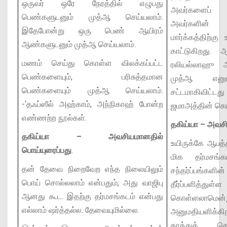
ஒருவர் ஒரே நேரத்தில் எழுபது
அவர்களைப் ப
பெண்களுடனும் முத்ஆ செய்யலாம்.
அவர்களின் த
இதேபோன்று ஒரு பெண் ஆயிரம்
மார்க்கத்திற்கு
ஆண்களுடனும் முத்ஆ செய்யலாம்.
காட்டுகிறது.
மணம் செய்து கொள்ள விலக்கப்பட்ட
ரலியல்லாஹு 
பெண்களையும், பரிசுத்தமான
முத்ஆ எனும
பெண்களையும் முத்ஆ செய்யலாம்.
சட்டமாகிவிட்டத
-‘தஃப்ஸீல் அஹ்காம், அந்நிகாஹ் போன்ற
ஜமாஅத்தின் கொ
எண்ணற்ற நூல்கள்.
தகிய்யா – அவசி
தகிய்யா – அவசியமானதில்
உயிருக்கே ஆபத
பொய்யுரைப்பது
.
மிக தர்மசங்
தன் தேவை நிறைவேற எந்த நிலையிலும்
சந்தர்ப்பங்களி
பொய் சொல்லலாம் என்பதும், அது வாஜிபு
தீர்ப்பளித்துள
ஆனது கூட. இதற்கு தர்மசங்கடம் என்பது
கொள்ளலா
எல்லாம் ஷர்த்தல்ல. தேவையுமில்லை.
அனுமதியளிக்க
காத்துக்