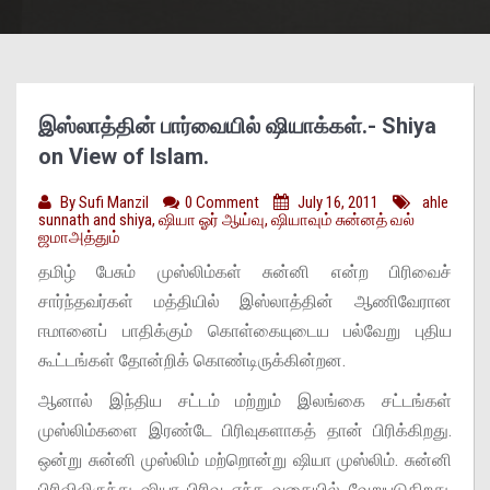
இஸ்லாத்தின் பார்வையில் ஷியாக்கள்.- Shiya
on View of Islam.
By
Sufi Manzil
0 Comment
July 16, 2011
ahle
sunnath and shiya
,
ஷியா ஓர் ஆய்வு
,
ஷியாவும் சுன்னத் வல்
ஜமாஅத்தும்
தமிழ் பேசும் முஸ்லிம்கள் சுன்னி என்ற பிரிவைச்
சார்ந்தவர்கள் மத்தியில் இஸ்லாத்தின் ஆணிவேரான
ஈமானைப் பாதிக்கும் கொள்கையுடைய பல்வேறு புதிய
கூட்டங்கள் தோன்றிக் கொண்டிருக்கின்றன.
ஆனால் இந்திய சட்டம் மற்றும் இலங்கை சட்டங்கள்
முஸ்லிம்களை இரண்டே பிரிவுகளாகத் தான் பிரிக்கிறது.
ஒன்று சுன்னி முஸ்லிம் மற்றொன்று ஷியா முஸ்லிம். சுன்னி
பிரிவிலிருந்து ஷியா பிரிவு எந்த வகையில் வேறுபடுகிறது.