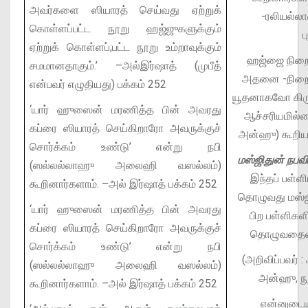
அவர்களை ஸியாரத் செய்வது ஏற்றுக்
-ரலியல்ல
கொள்ளப்பட்ட நூறு ஹஜ்ஜுகளுக்கும்
ப
ஏற்றுக் கொள்ளப்;பட்ட நூறு உம்றாவுக்கும்
ஹஜ்ஜை நிறைவே
சமமானதாகும்.’
–அல்இர்ஷாத் (முபீத்
அதனை -நிறை வ
என்பவர் எழுதியது) பக்கம் 252
யூதனாகவோ கிர
‘யார் ஹுஸைன் மரணித்த பின் அவரது
ஆச்சரியமில்
கப்ரை ஸியாரத் செய்கிறாரோ அவருக்குச்
அன்ஹு) கூறியத
சொர்க்கம் உண்டு’ என்று நபி
மஸ்ஜிதுன் நபவிய
(ஸல்லல்லாஹு அலைஹி வஸல்லம்)
இந்தப் பள்
கூறினார்களாம்.
–அல் இர்ஷாத் பக்கம் 252
தொழுவது மஸ்ஜ
‘யார் ஹுஸைன் மரணித்த பின் அவரது
பிற பள்ளிக
கப்ரை ஸியாரத் செய்கிறாரோ அவருக்குச்
தொழுவதைவி
சொர்க்கம் உண்டு’ என்று நபி
(அறிவிப்பவர்
(ஸல்லல்லாஹு அலைஹி வஸல்லம்)
அன்ஹு, நூற்
கூறினார்களாம்.
–அல் இர்ஷாத் பக்கம் 252
என்னுடைய 