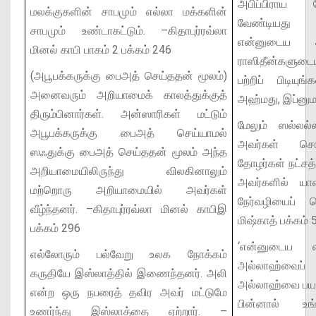
அபிப்பிராய 
மலக்குகளின் சாபமும் எல்லா மக்களின்
வேண்டியது ஏ
சாபமும் உண்டாகட்டும்.
–கிதாபுர்ரவ்லா
என்னுடைய சு
மினல் காபி பாகம் 2 பக்கம் 246
ராஸிதீன்களுடை
(அபூபக்கருக்கு பைஅத் செய்ததன் மூலம்)
பற்றிப் பிடியுங்கள
அனைவரும் அறியாமைக் காலத்துக்குத்
அஹ்மது, இப்னுமா
திரும்பினார்கள். அன்ஸாரிகள் மட்டும்
மேலும் ஸல்ல
அபூபக்கருக்கு பைஅத் செய்யாமல்
அவர்கள் சொல
ஸஃதுக்கு பைஅத் செய்ததன் மூலம் அந்த
தோழர்கள் நட்சத
அறியாமையிலிருந்து விலகினாலும்
அவர்களில் யார
மற்றொரு அறியாமையில் அவர்கள்
நேர்வழியைப் பெற
வீழ்ந்தனர்.
–கிதாபுர்ரவ்லா மினல் காபிஇ
மிஷ்காத் பக்கம் 
பக்கம் 296
‘என்னுடைய ஸ
எல்லோரும் பல்வேறு உலக நோக்கம்
அல்லாஹ்வைப்
கருதியே இஸ்லாத்தில் இணைந்தனர். அலி
அல்லாஹ்வை பயந்
என்ற ஒரு நபரைத் தவிர அவர் மட்டுமே
பின்னால் உங
உணர்ந்து இஸ்லாத்தை ஏற்றார்.
–