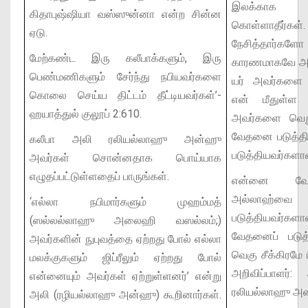
இலக்காக 
கிதாபுஷ்ஷியா வஸ்ஸுன்னா என்ற சின்ன
கொள்ளாதீர்க
ஏடு.
நேசித்தார்களோ 
மேற்கண்ட இரு கலீபாக்களும், இரு
காரணமாகவே அவர்
பெண்மணிகளும் சேர்ந்து நபியவர்களை
யர் அவர்களை 
கொலை செய்ய திட்டம் தீட்டியவர்கள்’-
என் மீதுள்ள
ஹயாத்துல் குலூப் 2:610.
அவர்களை வெறுத
வேதனை படுத்த
கலீபா அலி ரலியல்லாஹு அன்ஹு
படுத்தியவர்களாவ
அவர்கள் சொன்னதாக பொய்யாக
எழுதப்பட்டுள்ளதைப் பாருங்கள்.
என்னை வேதன
அல்லாஹ
‘எல்லா நபிமார்களும் முஹம்மத்
படுத்தியவர்
(ஸல்லல்லாஹு அலைஹி வஸல்லம்;)
வேதனைப் படு
அவர்களின் நுபுவத்தை ஏற்றது போல் எல்லா
வெகு சீக்கிரமே
மலக்குகளும் ஜிப்ரீலும் ஏற்றது போல்
அறிவிப்பாளர்: 
என்னையும் அவர்கள் ஏற்றுள்ளனர்’ என்று
ரலியல்லாஹு அன்ஹ
அலி (ரழியல்லாஹு அன்ஹு) கூறினார்கள்.