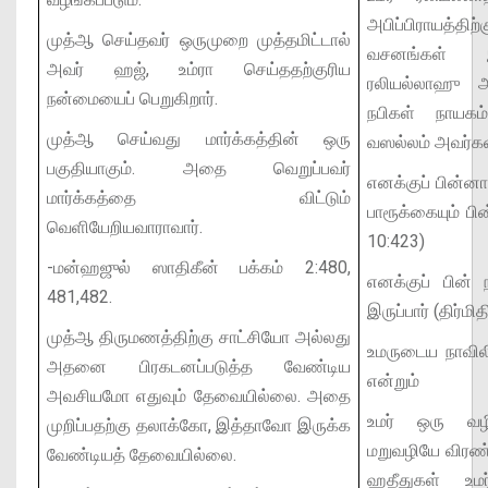
அபிப்பிராயத்த
முத்ஆ செய்தவர் ஒருமுறை முத்தமிட்டால்
வசனங்கள் இறக
அவர் ஹஜ், உம்ரா செய்ததற்குரிய
ரலியல்லாஹு 
நன்மையைப் பெறுகிறார்.
நபிகள் நாயக
முத்ஆ செய்வது மார்க்கத்தின் ஒரு
வஸல்லம் அவர்கள
பகுதியாகும். அதை வெறுப்பவர்
எனக்குப் பின்னால
மார்க்கத்தை விட்டும்
பாரூக்கையும் பின்
வெளியேறியவாராவார்.
10:423)
-மன்ஹஜுல் ஸாதிகீன் பக்கம் 2:480,
எனக்குப் பின் 
481,482.
இருப்பார் (திர்மித
முத்ஆ திருமணத்திற்கு சாட்சியோ அல்லது
உமருடைய நாவிலி
அதனை பிரகடனப்படுத்த வேண்டிய
என்றும்
அவசியமோ எதுவும் தேவையில்லை. அதை
உமர் ஒரு வழ
முறிப்பதற்கு தலாக்கோ, இத்தாவோ இருக்க
மறுவழியே விரண்
வேண்டியத் தேவையில்லை.
ஹதீதுகள் உம