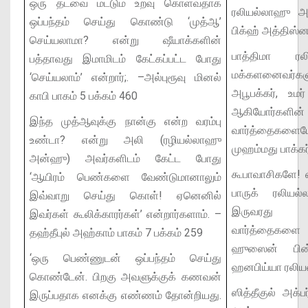
ஒரு தடவை மட்டும் உறவு கொள்வதாக
ரலியல்லாஹு அ
ஒப்பந்தம் செய்து கொண்டு ‘முத்ஆ’
பிக்ஹ் அத்திஸ்ன
செய்யலாமா? என்று ஷீயாக்களின்
பாத்திமா ர
பத்தாவது இமாமிடம் கேட்கப்பட்ட போது
மக்களனைவர்
‘செய்யலாம்’ என்றார்;.
–அல்புரூவு மினல்
அபூபக்கர், உ
காபி பாகம் 5 பக்கம் 460
ஆகியோர்களி
இந்த முத்ஆவுக்கு நான்கு என்ற வரம்பு
வார்த்தைகளை
உண்டா? என்று அலி (ரழியல்லாஹு
முஹம்மது பாக்க
அன்ஹு) அவர்களிடம் கேட்ட போது
கூபாவாசிகளே! ஸி
‘ஆயிரம் பெண்களை வேண்டுமானாலும்
பாருக் ரலிய
இவ்வாறு செய்து கொள்! ஏனெனில்
இருவரது வ
இவர்கள் கூலிக்காரர்கள்’ என்றார்களாம்.
–
வார்த்தைகளை ப
தஹ்தீபுல் அஹ்காம் பாகம் 7 பக்கம் 259
ஹுஸைன் பின
‘ஒரு பெண்ணுடன் ஒப்பந்தம் செய்து
ஹனபிய்யா ரலி
கொண்டேன். பிறகு அவளுக்குக் கணவன்
ஸித்தீகுல் அக்ப
இருப்பதாக எனக்கு எண்ணம் தோன்றியது.