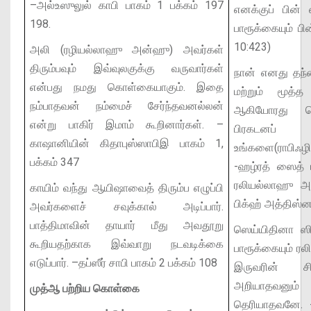
–அல்உஸுலுல் காபி பாகம் 1 பக்கம் 197
எனக்குப் பின் ஸ
198.
பாரூக்கையும் பின்
10:423)
அலி (ரழியல்லாஹு அன்ஹு) அவர்கள்
திரும்பவும் இவ்வுலகுக்கு வருவார்கள்
நான் எனது தந்
என்பது நமது கொள்கையாகும். இதை
மற்றும் மூத்
நம்பாதவன் நம்மைச் சேர்ந்தவனல்லன்
ஆகியோரது க
என்று பாகிர் இமாம் கூறினார்கள்.
–
பிரகடனப் ப
காஷானியின் கிதாபுஸ்ஸாபிஇ பாகம் 1,
உங்களை(ராபிஃழி
பக்கம் 347
-ஹழ்ரத் ஸைத் 
ரலியல்லாஹு அ
காயிம் வந்து ஆயிஷாவைத் திரும்ப எழுப்பி
பிக்ஹ் அத்திஸ்ன
அவர்களைச் சவுக்கால் அடிப்பார்.
பாத்திமாவின் தாயார் மீது அவதூறு
ஸெய்யிதினா ஸித்
கூறியதற்காக இவ்வாறு நடவடிக்கை
பாரூக்கையும் 
எடுப்பார்.
–தப்ஸீர் சாபி பாகம் 2 பக்கம் 108
இருவரின் சி
அறியாதவனும்
முத்ஆ பற்றிய கொள்கை
தெரியாதவனே.
-