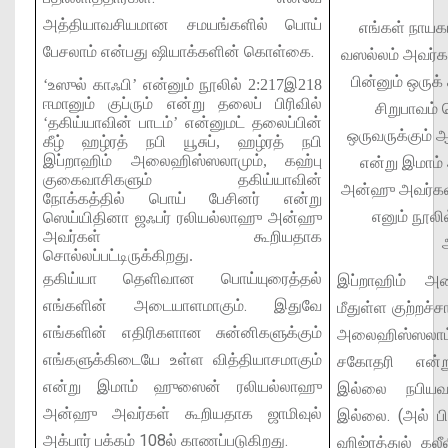
அத்தியாவசியமான சமயங்களில் பொய்
எங்கள் நாய
பேசலாம் என்பது ஷியாக்களின் கொள்கை.
வஸல்லம் அவர்க
பின்னும் ஒருக
‘உஸுல் காஃபி’ என்னும் நூலில் 2:217இ218
ஈமானும் குப்ரும் என்று தலைப் பிரிவில்
சிறுபாவம்
‘தகிய்யாவின் பாடம்’ என்னுமட் தலைப்பின்
ஒருவருக்கும்
கீழ் ஹழ்ரத் நபி யூசுப், ஹழ்ரத் நபி
இப்றாஹிம் அலைஹிஸ்ஸலாமும், கஹ்பு
என்று இமாம
குகைவாசிகளும் தகிய்யாவின்
அன்ஹு அவர்கள்
நோக்கத்தில் பொய் பேசினர் என்று
எனும் நூலி
ஸெய்யிதினா ஜஃபர் ரலியல்லாஹு அன்ஹு
அவர்கள் கூறியதாக
சொல்லப்பட்டிருக்கிறது.
தகிய்யா தெளிவான பொய்யுரைத்தல்
இப்றாஹிம் அ
எங்களின் அடையாளமாகும். இதுவே
மீதுள்ள குற்றச்சா
எங்களின் எதிரிகளான சுன்னிகளுக்கும்
அலைஹிஸ்ஸலாம
எங்களுக்கிடையே உள்ள வித்தியாசமாகும்
சகோதரி என்ற
என்று இமாம் ஹுஸைன் ரலியல்லாஹு
இல்லை நபியவ
அன்ஹு அவர்கள் கூறியதாக ஜாமிவுல்
இல்லை. (அல் ப
அக்பார் பக்கம் 108ல் காணப்படுகிறது.
ஹிஜ்ரத்துல் கல