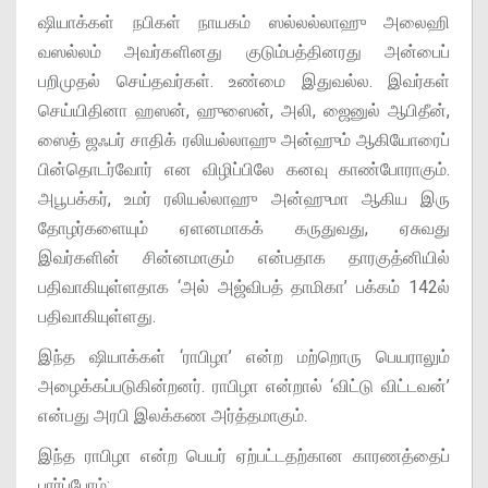
ஷியாக்கள் நபிகள் நாயகம் ஸல்லல்லாஹு அலைஹி
வஸல்லம் அவர்களினது குடும்பத்தினரது அன்பைப்
பறிமுதல் செய்தவர்கள். உண்மை இதுவல்ல. இவர்கள்
செய்யிதினா ஹஸன், ஹுஸைன், அலி, ஜைனுல் ஆபிதீன்,
ஸைத் ஜஃபர் சாதிக் ரலியல்லாஹு அன்ஹும் ஆகியோரைப்
பின்தொடர்வோர் என விழிப்பிலே கனவு காண்போராகும்.
அபூபக்கர், உமர் ரலியல்லாஹு அன்ஹுமா ஆகிய இரு
தோழர்களையும் ஏளனமாகக் கருதுவது, ஏசுவது
இவர்களின் சின்னமாகும் என்பதாக தாரகுத்னியில்
பதிவாகியுள்ளதாக ‘அல் அஜ்விபத் தாமிகா’ பக்கம் 142ல்
பதிவாகியுள்ளது.
இந்த ஷியாக்கள் ‘ராபிழா’ என்ற மற்றொரு பெயராலும்
அழைக்கப்படுகின்றனர். ராபிழா என்றால் ‘விட்டு விட்டவன்’
என்பது அரபி இலக்கண அர்த்தமாகும்.
இந்த ராபிழா என்ற பெயர் ஏற்பட்டதற்கான காரணத்தைப்
பார்ப்போம்: