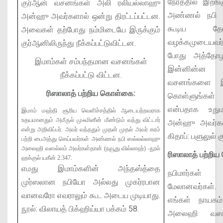
நேரத்தில் இறங்
குர்ஆன் வசனங்கள் அலி ரலியல்லாஹு
அண்ணல் நபி 
அன்ஹு அவர்களால் ஒன்று திரட்டப்பட்டன.
கூடிய தோ
அவைகள் தற்போது நம்மிடையே இருக்கும்
வழக்கமுடையவர
குர்ஆனிலிருந்து நீக்கப்பட்டுவிட்டன.
போது அத்தோழர
இமாம்கள் சம்பந்தமான வசனங்கள்
இன்னின்ன வ
நீக்கப்பட்டு விட்டன.
வசனங்களை இந
ரிஸாலாத் பற்றிய கொள்கை:
கொள்ளுங்கள்
என்பதாக உது
இமாம் மஹ்தி சூரிய வெளிச்சத்தில் ஆடையற்றவராக
உதயமானதும் அமீருல் முஃமினீன் மீண்டும் வந்து விட்டார்
அன்ஹு அவர்கள்
என்று அறிவிப்பர். அவர் வந்ததும் முதன் முதல் அவர் கரம்
கிதாப்: பளுலுல் 
பற்றி பைஅத்து செய்பவர்கள் அண்ணல் நபி ஸல்லல்லாஹு
அலைஹி வஸல்லம் அவர்கள்தான் (நவூது வில்லாஹ்)
-நூல்
ரிஸாலாத் பற்றி
ஹக்குல் யகீன் 2:347.
எமது இமாம்களின் அந்தஸ்த்தை
நபிமார்கள் 
முர்ஸலான நபியோ அல்லது முகர்ரபான
மேலானவர்கள்.
வானவரோ எவராலும் கூட அடைய முடியாது.
எங்கள் நாயகம
நூல்: விலாயத் பிக்ஹிய்யா பக்கம் 58.
அலைஹி வஸல்