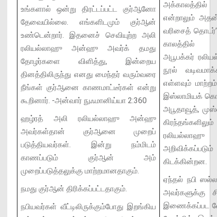
அக்காலத்தில
உங்களால் ஒன்று திரட்டப்பட்ட குர்ஆனோ
என்றாலும் அதன
தேவையில்லை. எங்களிடமும் குர்ஆன்
வரிசைத் தொடர
உண்டென்றார். இதனைச் செவியுற்ற அலி
காலத்தில் தொ
ரலியல்லாஹு அன்ஹு அவர்க் தமது
அபூபக்கர் ரலி
தோழர்களை விளித்து, இன்றைய
நூல் வடிவமாக
தினத்திலிருந்து எனது மைந்தர் வரும்வரை
எள்ளவும் மாற்ற
நீங்கள் குர்ஆனை காணமாட்டீர்கள் என்று
இஸ்லாமியக் கொள்
கூறினார்.
-அன்வார் நுஃமானிய்யா 2:360
அபூதாவூத், மு
ஹழ்ரத் அலி ரலியல்லாஹு அன்ஹு
கிரந்தங்களிலு
அவர்கள்தான் குர்ஆனை முறைப்
ரலியல்லாஹ
படுத்தியவர்கள். இன்று நம்மிடம்
அறிவிக்கப்ப
காணப்படும் குர்ஆன் அம்
கிடக்கின்றன.
முறைப்படுத்தலுக்கு மாற்றமானதாகும்.
ஏந்தல் நபி ஸ
நமது குர்ஆன் திரிக்கப்பட்டதாகும்.
அவர்களுக்கு 
இணைக்கப்பட வ
நபியவர்கள் வீட்டிலிருக்கும்போது இறங்கிய