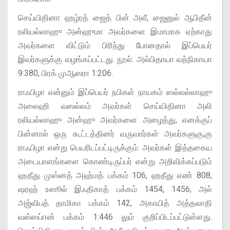
செய்யிதினா ஹழ்ரத் ஜைத் பின் அலீ, ஜைனுல் ஆபிதீன்
ரலியல்லாஹு அன்ஹுமா அவர்களை இமாமாக ஏற்காது
அவர்களை விட்டும் பிரிந்து போனதால் இப்பெயர்
இவர்களுக்கு வழங்கப்பட்டது. நூல்: அல்பிதாயா வந்நிகாயா
9:380, பிரக் முஆஸரா 1:206.
ராஃபிழா என்னும் இப்பெயர் நபிகள் நாயகம் ஸல்லல்லாஹு
அலைஹி வஸல்லம் அவர்கள் செய்யிதினா அலி
ரலியல்லாஹு அன்ஹு அவர்களை அழைத்து, எனக்குப்
பின்னால் ஒரு கூட்டத்தினர் வருவார்கள் அவர்களுகு;கு
ராஃபிழா என்று பெயரிடப்பட்டிருக்கும். அவர்கள் இத்தகைய
அடையாளங்களை கொண்டிருப்பர் என்று அறிவிக்கப்படும்
ஹதீது முஸ்னத் அஹ்மத் பக்கம் 106, ஹதீது எண் 808,
ஷரஹ் உஸூல் இஃதிகாத் பக்கம் 1454, 1456, அல்
அஜ்விபத் தாமிகா பக்கம் 142, அகாயித் அத்தலாதி
வஸ்ஸப்ஈன் பக்கம் 1:446 லும் குறிப்பிடப்பட்டுள்ளது.