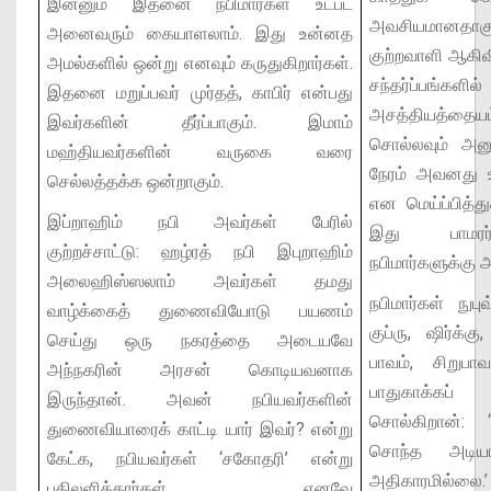
இன்னும் இதனை நபிமார்கள் உட்பட்
அவசியமானதாக
அனைவரும் கையாளலாம். இது உன்னத
குற்றவாளி ஆகிவி
அமல்களில் ஒன்று எனவும் கருதுகிறார்கள்.
சந்தர்ப்பங்க
இதனை மறுப்பவர் முர்தத், காபிர் என்பது
அசத்தியத்தையம
இவர்களின் தீர்ப்பாகும். இமாம்
சொல்லவும் அனு
மஹ்தியவர்களின் வருகை வரை
நேரம் அவனது
செல்லத்தக்க ஒன்றாகும்.
என மெய்ப்பித்த
இப்றாஹிம் நபி அவர்கள் பேரில்
இது பாமரர்க
குற்றச்சாட்டு: ஹழ்ரத் நபி இபுறாஹிம்
நபிமார்களுக்கு 
அலைஹிஸ்ஸலாம் அவர்கள் தமது
நபிமார்கள் நுபுவ
வாழ்க்கைத் துணைவியோடு பயணம்
குப்ரு, ஷிர்க்
செய்து ஒரு நகரத்தை அடையவே
பாவம், சிறுபா
அந்நகரின் அரசன் கொடியவனாக
பாதுகாக்கப்
இருந்தான். அவன் நபியவர்களின்
சொல்கிறான்: 
துணைவியாரைக் காட்டி யார் இவர்? என்று
சொந்த அடியா
கேட்க, நபியவர்கள் ‘சகோதரி’ என்று
அதிகாரமில்லை.’
பதிலளித்தார்கள். எனவே