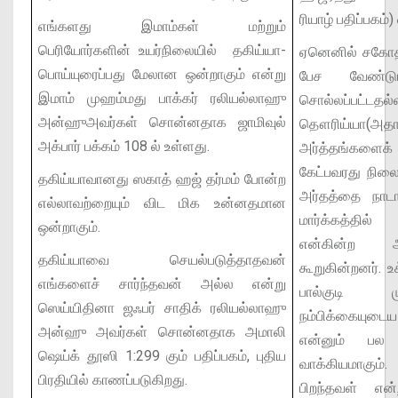
ரியாழ் பதிப்பகம்)
எங்களது இமாம்கள் மற்றும்
பெரியோர்களின் உயர்நிலையில் தகிய்யா-
ஏனெனில் சகோத
பொய்யுரைப்பது மேலான ஒன்றாகும் என்று
பேச வேண்டு
இமாம் முஹம்மது பாக்கர் ரலியல்லாஹு
சொல்லப்ப
அன்ஹுஅவர்கள் சொன்னதாக ஜாமிவுல்
தௌரிய்யா(அதா
அக்பார் பக்கம் 108 ல் உள்ளது.
அர்த்தங்களைக
கேட்பவரது நிலை
தகிய்யாவானது ஸகாத் ஹஜ் தர்மம் போன்ற
அர்தத்தை நாடா
எல்லாவற்றையும் விட மிக உன்னதமான
மார்க்கத்தில்
ஒன்றாகும்.
என்கின்ற அ
தகிய்யாவை செயல்படுத்தாதவன்
கூறுகின்றனர். உ
எங்களைச் சார்ந்தவன் அல்ல என்று
பால்குடி ம
ஸெய்யிதினா ஜஃபர் சாதிக் ரலியல்லாஹு
நம்பிக்கையுடை
அன்ஹு அவர்கள் சொன்னதாக அமாலி
என்னும் பல
ஷெய்க் தூஸி 1:299 கும் பதிப்பகம், புதிய
வாக்கியமாகு
பிரதியில் காணப்படுகிறது.
பிறந்தவள் என