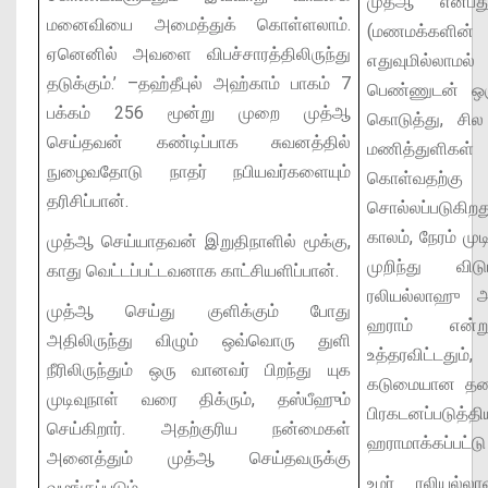
முத்ஆ என்பத
மனைவியை அமைத்துக் கொள்ளலாம்.
(மணமக்களின் 
ஏனெனில் அவளை விபச்சாரத்திலிருந்து
எதுவுமில்லா
தடுக்கும்.’
–தஹ்தீபுல் அஹ்காம் பாகம் 7
பெண்ணுடன் ஒர
பக்கம் 256
மூன்று முறை முத்ஆ
கொடுத்து, சில
செய்தவன் கண்டிப்பாக சுவனத்தில்
மணித்துளிகள
நுழைவதோடு நாதர் நபியவர்களையும்
கொள்வதற்
தரிசிப்பான்.
சொல்லப்படுகிறத
காலம், நேரம் மு
முத்ஆ செய்யாதவன் இறுதிநாளில் மூக்கு,
முறிந்து விடும
காது வெட்டப்பட்டவனாக காட்சியளிப்பான்.
ரலியல்லாஹு
முத்ஆ செய்து குளிக்கும் போது
ஹராம் என்று
அதிலிருந்து விழும் ஒவ்வொரு துளி
உத்தரவிட்டது
நீரிலிருந்தும் ஒரு வானவர் பிறந்து யுக
கடுமையான தண்
முடிவுநாள் வரை திக்ரும், தஸ்பீஹும்
பிரகடனப்படு
செய்கிறார். அதற்குரிய நன்மைகள்
ஹராமாக்கப்பட்டு 
அனைத்தும் முத்ஆ செய்தவருக்கு
உமர் ரலியல்
வழங்கப்படும்.