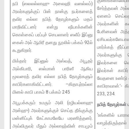
குணங்களிலேய
நபி (ஸலலல்லாஹு அலைஹி வஸல்லம்)
சேர்த்தவன் அல
அவர்களுக்குப் பின் நான்கு நபர்களைத்
ஏளனம் செய்வ
தவிர எல்லா நபித் தோழர்களும் மதம்
அவர்களின் கண
மாறிவிட்டனர் என்று ஷீயாக்களின்
பேசினவன் அத்
கொள்கைப் பரப்புச் செயலாளர் ஸலீம் இப்னு
ஏசியவர்களேய
கைஸ் அல் ஆமிரீ தனது நூலில் பக்கம் 92ல்
மார்க்கத் தீர்ப
கூறுகிறார்.
அவர்களுக்கு
மிக்தார் இப்னுல் அஸ்வத், அபூதர்
இவர்களை வெட
அல்கிபாரி, ஸல்மான் பாரிஸீ ஆகிய
இவர்கள் காபி
மூவரைத் தவிர எல்லா நபித் தோழர்களும்
வேதனை உண்டு எ
காபிர்களாகிவிட்டனர்.
–கிதாபுர்ரவ்லா
காபிராவான்.’- க
மினல் காபி பாகம் 8 பக்கம் 245
233, 234.
அபூபக்கரும் உமரும் அலி (ரழியல்லாஹு
நபித் தோழர்கள்
அன்ஹு) அவர்களுக்குச் செய்த தீங்குக்கு
‘உங்களில் யாரா
மன்னிப்புக் கேட்காமலேயே மரணித்தனர்.
வாழந்திருந்தா
அவ்விருவர் மீதும் அல்லாஹ்வின் சாபமும்