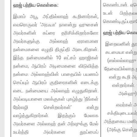
கொண்டான். ஏனென
ஹஜ் பற்றிய கொள்கை:
உடன் பிறந்தவ
இமாம் அபூ அப்தில்லாஹ் கூறினார்கள்,
கொண்டிருப்பதா
எவரொருவர் ‘அரஃபா’ நாளன்று ஹுசைன்
ஹஜ் பற்றிய கொ
அவர்களின் கப்ரை தரிசிக்கிறார்களோ
அவர்களுக்கு அல்லாஹ் ஏராளமான
இறைவனின் தூத
நன்மைகளை எழுதி திருப்தி அடைகிறான்.
கடமையா என்று 
இந்த நன்மைகளில் 10 லட்சம் ஹாஜிகள்
(ஸல்லல்லாஹு
நன்மை, ஆயிரம் அடிமைகளை விடுவித்த
தேவையில்லாத ஜ
நன்மை. அல்லாஹ்வின் பாதையில் பயணம்
என்று கூறி அத
செய்யும் ஆயிரம் குதிரைகளின் எடைக்கு
என்றார்கள்
எடை நன்மையை அல்லாஹ் எழுதுகிறான்.
அன்ஹு) 
அவ்வடியானை மலக்குகள் புகழ்ந்து ‘நீங்கள்
எவர்கள் 
நேர்வழி சென்றவர்கள்’ என்று
சக்தியுடையவர
வாழ்த்துகிறார்கள். இதற்கும் மேலாக
அத்தகைய மனிதர
அவர்களை அல்லாஹ் தன் அர்ஷுக்கு மேல்
(அங்கு சென்ற
உயர்த்தி அவர்களை தூய்மைப்