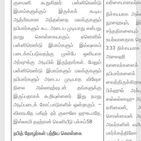
வரிசையானவர்கள
குமைனி கூறுகிறார்:
பன்னிரெண்டு
இமாம்களுக்கும் இருக்கக் கூடிய
நிச்சயமாக அல
ஆத்மீகமான அந்தஸ்தை மலக்குகளும்
நூஹையும், இப
நபிமார்களும் கூட அடைய முடியாது என்பது
சந்ததிகளையும்
நமது கொள்கையாகும். ஏனெனில்
உயர்வானதாக தெர
பன்னிரெண்டு இமாம்களும் இவ்வுலகம்
3:33
நிச்சயமாக
படைக்கப்படுவதற்கு முன்பே ஒளியாக
அலைஹி வ
அர்ஷுக்கு அடியில் இருந்தார்கள். மேலும்
வானவர்கள
பன்னிரெண்டு இமாம்களும் மலக்குகளும்
நபிமார்களைக
நபிமார்களும் அடைய முடியாத விஷேச
வைத்திருக்கிறா
நிலை அல்லாஹ்வுடன் தங்களுக்கு
பிக்ஹுல் அக்ப
இருப்பதாகக் கூறியுள்ளனர். இது நமது
ஸல்லல்லாஹு 
அடிப்படைக் கோட்பாடுகளில் ஒன்றாகும்.
–
ஏசினவன், அ
விலாயதே பகீஹ் தர் குஸுஸே ஹுகூமதே.
சொன்னவன் அல
இஸ்லாமி தஹ்ரான் வெளியீடு பக்கம்58
அவர்களின் வமி
மார்க்கத்தி
நபித் தோழர்கள் பற்றிய கொள்கை