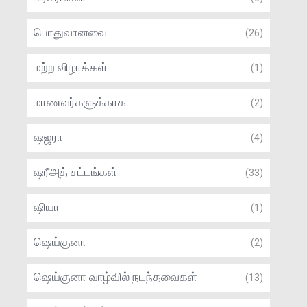
பொதுவானவை
(26)
மற்ற விழாக்கள்
(1)
மாணவர்களுக்காக
(2)
ஷஜரா
(4)
ஷரீஅத் சட்டங்கள்
(33)
ஷியா
(1)
ஷெய்குனா
(2)
ஷெய்குனா வாழ்வில் நடந்தவைகள்
(13)