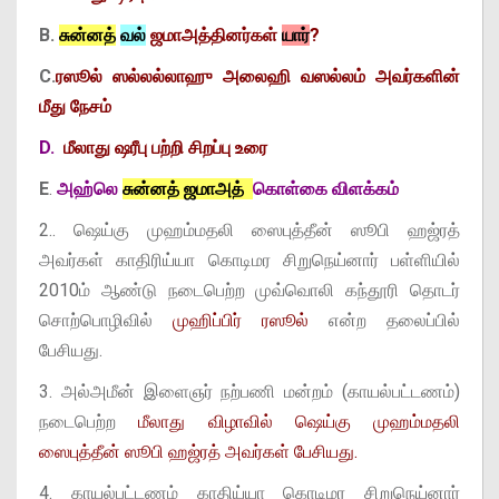
B.
சுன்னத்
வல்
ஜமாஅத்தினர்கள்
யார்
?
C.
ரஸூல் ஸல்லல்லாஹு அலைஹி வஸல்லம் அவர்களின்
மீது நேசம்
D.
மீலாது ஷரீபு பற்றி சிறப்பு உரை
E
.
அஹ்லெ
சுன்னத் ஜமாஅத்
கொள்கை விளக்கம்
2.. ஷெய்கு முஹம்மதலி ஸைபுத்தீன் ஸூபி ஹஜ்ரத்
அவர்கள் காதிரிய்யா கொடிமர சிறுநெய்னார் பள்ளியில்
2010ம் ஆண்டு நடைபெற்ற முவ்வொலி கந்தூரி தொடர்
சொற்பொழிவில்
முஹிப்பிர் ரஸூல்
என்ற தலைப்பில்
பேசியது.
3. அல்அமீன் இளைஞர் நற்பணி மன்றம் (காயல்பட்டணம்)
நடைபெற்ற
மீலாது விழாவில் ஷெய்கு முஹம்மதலி
ஸைபுத்தீன் ஸூபி ஹஜ்ரத் அவர்கள் பேசியது.
4. காயல்பட்டணம் காதிய்யா கொடிமர சிறுநெய்னார்