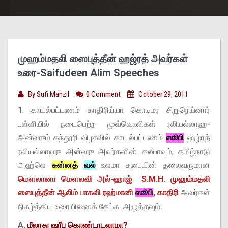
முஹம்மதலி ஸைபுத்தீன் ஹஜ்ரத் அவர்கள்
உரை-Saifudeen Alim Speeches
By
Sufi Manzil
0 Comment
October 29, 2011
1. காயல்பட்டணம் காதிரிய்யா கொடிமர சிறுநெய்னார்
பள்ளியில் நடைபெற்ற முவ்வொலிகள் ரலியல்லாஹு
அன்ஹும் கந்தூரி விழாவில் காயல்பட்டணம்
ஸூபி
ஹழ்ரத்
ரலியல்லாஹு அன்ஹு அவர்களின் கலீபாவும், தமிழ்நாடு
அஹ்லெ
சுன்னத்
வல்
உலமா சபையின் தலைவருமான
மௌலானா மௌலவி அல்-ஹாஜ் S.M.H. முஹம்மதலி
ஸைபுத்தீன் ஆலிம் பாகவி ரஹ்மானி
ஸூபி
, காதிரி
அவர்கள்
நிகழ்த்திய உரையினைக் கேட்க அழுத்தவும்:
A.
மீலாது ஷரீபு கொண்டாடலாமா?