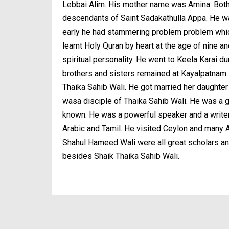
Lebbai Alim. His mother name was Amina. Both 
descendants of Saint Sadakathulla Appa. He wa
early he had stammering problem problem whi
learnt Holy Quran by heart at the age of nine 
spiritual personality. He went to Keela Karai d
brothers and sisters remained at Kayalpatnam .
Thaika Sahib Wali. He got married her daughte
wasa disciple of Thaika Sahib Wali. He was a g
known. He was a powerful speaker and a writ
Arabic and Tamil. He visited Ceylon and many 
Shahul Hameed Wali were all great scholars an
besides Shaik Thaika Sahib Wali.