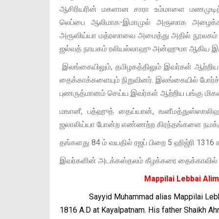
ஆசிரியரின் மகளான சாரா உம்மாளை மணமுடித்த
லெப்பை ஆலிமாக-இமாமுல் அரூஸாக அழைக்கப்பட்
அரூஸிய்யா மத்ரஸாவை அமைத்து அதில் நூலகம் ஒன
ஜல்வத் நாயகம் ரலியல்லாஹு அன்ஹுமா ஆகிய இரு 
இலங்கையிலும், தமிழகத்திலும் இவர்கள் ஆற்றி
தைக்காக்களையும் நிறுவினர். இலங்கையில் போர்ச்சி
புணருத்மானம் செய்ய இவர்கள் ஆற்றிய பங்கு மிகவ
மஙானீ, பத்ஹுத் தைய்யான், ஙனீமத்துஸ்ஸாலிஹீ
ஜலாலிய்யா போன்ற எண்ணற்ற கிரந்தங்களை நமக்க
தங்களது 84 ம் வயதில் ரஜப் பிறை 5 ஹிஜ்ரி 13
இவர்களின் அடக்கஸ்தலம் கீழக்கரை தைக்காவில் 
Mappilai Lebbai Alim
Sayyid Muhammad alias Mappilai Lebbai Al
1816 A.D at Kayalpatnam. His father Shaikh A