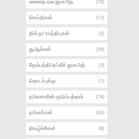
சுன்னத் வல் ஜமாஅத்
(13)
செய்திகள்
(17)
திக்ரு/ ராத்திபுகள்
(2)
துஆக்கள்
(29)
தேவ்பந்தி/தப்லீக் ஜமாஅத்
(3)
தொடர்புக்கு
(1)
நபிகளாரின் குடும்பத்தார்
(14)
நபிமார்கள்
(26)
நிகழ்ச்சிகள்
(8)