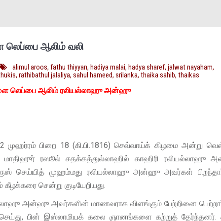
ளை லெப்பை ஆலிம் வலி
alimul aroos
,
fathu thiyyan
,
hadiya malai
,
hadya sharef
,
jalwat nayaham
,
thukis
,
rathibathul jalaliya
,
sahul hameed
,
srilanka
,
thaika sahib
,
thaikas
்ளை லெப்பை ஆலிம் ரலியல்லாஹு அன்ஹு
2 முஹர்ரம் பிறை 18 (கி.பி.1816) செவ்வாய்க் கிழமை அன்று வ
மாதிஹுர் ரஸூல் சதக்கத்துல்லாஹில் காஹிரி ரலியல்லாஹு அ
ூஸ் செய்யித் முஹம்மது ரலியல்லாஹு அன்ஹு அவர்கள் பிறந்தார
 கீழக்கரை சென்று குடியேறியது.
ாஹு அன்ஹு அவர்களின் மாணவராக விளங்கும் பேற்றினை பெற்றார
செய்து, பின் இஸ்லாமியக் கலை ஞானங்களை கற்றுத் தேர்ந்தனர்.