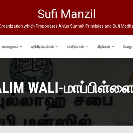
Sufi Manzil
rganization which Propogates Ahlus Sunnah Principles and Sufi Medit
வரலாறுகள்
பதிவிறக்கங்கள்
கட்டுரைகள்
வீடியோஸ்
பொது
LIM WALI-மாப்பிள்ள