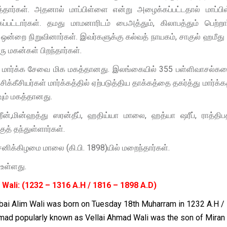
ார்கள். அதனால் மாப்பிள்ளை என்று அழைக்கப்பட்டதால் மாப்ப
டார்கள். தமது மாமனாரிடம் பைஅத்தும், கிலாபத்தும் பெற்றார
்றை நிறுவினார்கள். இவர்களுக்கு கல்வத் நாயகம், சாகுல் ஹமீது
மகன்கள் பிறந்தார்கள்.
ய மார்க்க சேவை மிக மகத்தானது. இலங்கையில் 355 பள்ளிவாசல்கள
க்கீசியர்கள் மார்க்கத்தில் ஏற்படுத்திய தாக்கத்தை தகர்த்து மார்க்
ும் மகத்தானது.
ன்,மின்ஹத்து ஸரன்தீப், ஹதிய்யா மாலை, ஹத்யா ஷரீப், ராத்திபத
ுத் தந்துள்ளார்கள்.
16 சனிக்கிழமை மாலை (கி.பி. 1898)யில் மறைந்தார்கள்.
உள்ளது.
 Wali: (1232 – 1316 A.H / 1816 – 1898 A.D)
im Wali was born on Tuesday 18th Muharram in 1232 A.H /
hmad popularly known as Vellai Ahmad Wali was the son of Miran