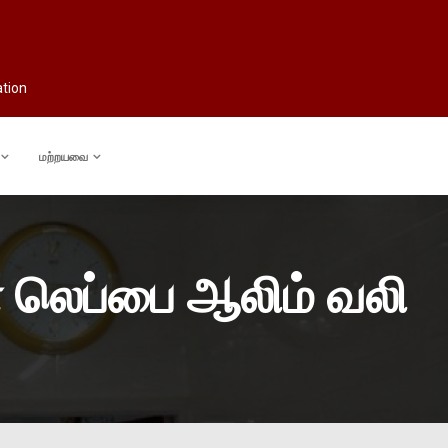
ation
மற்றயவை
ை லெப்பை ஆலிம் வலி