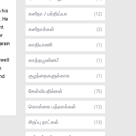
 his
கஸீதா / மர்திய்யா
(12)
. He
nt
கஸீதாக்கள்
(2)
er
arain
காதியாணி
(1)
 well
காத்தமுன்னபீ
(1)
n
குழந்தைகளுக்காக
and
(1)
கேள்விபதில்கள்
(75)
கொள்கை பத்வாக்கள்
(12)
சிறப்பு நாட்கள்
(13)