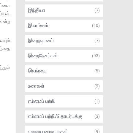
ிள்ளை
இந்தியா
(7)
்கள்.
 என்ற
இமாம்கள்
(10)
இறைஞானம்
ையும்
(7)
கத்தை
இறைநேசர்கள்
(93)
்துல்
இலங்கை
(5)
உரைகள்
(9)
எம்மைப் பற்றி
(1)
எம்மைப் பற்றி/தொடர்புக்கு
(3)
ஏனைய வரலாறுகள்
(9)