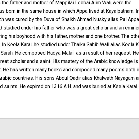
the father and mother of Mappilai Lebbai Alim Wali were the
s born in the same house in which Appa lived at Kayalpatnam. In
ch was cured by the Duva of Shaikh Ahmad Nusky alias Pal Appa
and studied under his father who was a great scholar and an emine
uring his boyhood with his father, mother and one brother. The oth
 In Keela Karai, he studied under Thaika Sahib Wali alias Keela K
r Sarah. He composed Hadya Malai as a result of her request. He
reat scholar and a saint. His mastery of the Arabic knowledge is
er. He has written many books and composed many poems both i
Arabic countries. His sons Abdul Qadir alias Khalwath Nayagam 
d saints. He expired on 1316 A.H. and was buried at Keela Karai