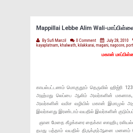
Mappillai Lebbe Alim Wali-மாப்பிள்
By
Sufi Manzil
0 Comment
July 28, 2010
kayaplatnam
,
khalwath
,
kilakkarai
,
magani
,
nagoore
,
por
மகான் மாப்பிள
காயல்பட்டணம் மொகுதூம் தெருவில் ஹிஜ்ரி 123
அஹ்மது லெப்பை ஆலிம் அவர்களின் மகனாக, 
அவர்களின் வமிச வழியில் மகான் இமாமுல் அர
இவர்களது இரண்டாம் வயதில் இவர்களின் குடும்பம்
ஞான மேதை கீழக்கரை தைக்கா ஸாஹிபு ரலியல்ல
தமது பத்தாம் வயதில் திருக்குர்ஆனை மனனம் 