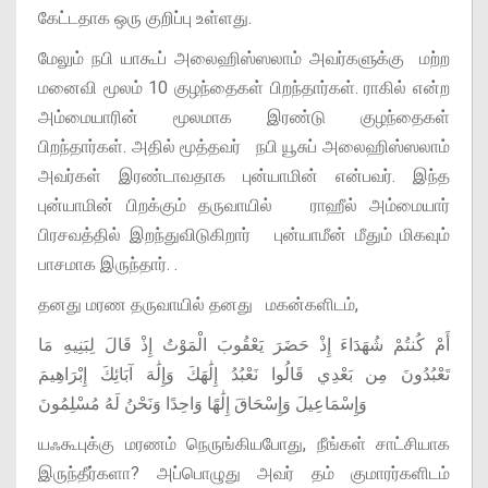
கேட்டதாக ஒரு குறிப்பு உள்ளது.
மேலும் நபி யாகூப் அலைஹிஸ்ஸலாம் அவர்களுக்கு மற்ற
மனைவி மூலம் 10 குழந்தைகள் பிறந்தார்கள். ராகில் என்ற
அம்மையாரின் மூலமாக இரண்டு குழந்தைகள்
பிறந்தார்கள். அதில் மூத்தவர் நபி யூசுப் அலைஹிஸ்ஸலாம்
அவர்கள் இரண்டாவதாக புன்யாமின் என்பவர். இந்த
புன்யாமின் பிறக்கும் தருவாயில் ராஹீல் அம்மையார்
பிரசவத்தில் இறந்துவிடுகிறார் புன்யாமீன் மீதும் மிகவும்
பாசமாக இருந்தார். .
தனது மரண தருவாயில் தனது மகன்களிடம்,
أَمْ كُنتُمْ شُهَدَاءَ إِذْ حَضَرَ يَعْقُوبَ الْمَوْتُ إِذْ قَالَ لِبَنِيهِ مَا
تَعْبُدُونَ مِن بَعْدِي قَالُوا نَعْبُدُ إِلَٰهَكَ وَإِلَٰهَ آبَائِكَ إِبْرَاهِيمَ
وَإِسْمَاعِيلَ وَإِسْحَاقَ إِلَٰهًا وَاحِدًا وَنَحْنُ لَهُ مُسْلِمُونَ
யஃகூபுக்கு மரணம் நெருங்கியபோது, நீங்கள் சாட்சியாக
இருந்தீர்களா? அப்பொழுது அவர் தம் குமாரர்களிடம்