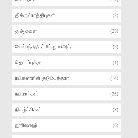
திக்ரு/ ராத்திபுகள்
(2)
துஆக்கள்
(29)
தேவ்பந்தி/தப்லீக் ஜமாஅத்
(3)
தொடர்புக்கு
(1)
நபிகளாரின் குடும்பத்தார்
(14)
நபிமார்கள்
(26)
நிகழ்ச்சிகள்
(8)
நூரிஷாஹ்
(6)