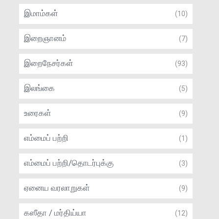
இமாம்கள்
(10)
இறைஞானம்
(7)
இறைநேசர்கள்
(93)
இலங்கை
(5)
உரைகள்
(9)
எம்மைப் பற்றி
(1)
எம்மைப் பற்றி/தொடர்புக்கு
(3)
ஏனைய வரலாறுகள்
(9)
கஸீதா / மர்திய்யா
(12)