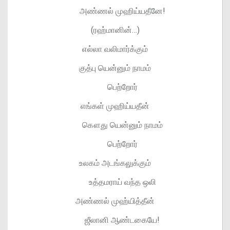
அண்ணல் முஹிய்யதீனே!
(ரஹ்மானின்…)
எல்லா வலிமார்க்கும்
குத்பு யென்னும் நாமம்
பெற்றோர்
எங்கள் முஹிய்யதீன்
கௌது யென்னும் நாமம்
பெற்றோர்
உலகம் அடங்கலுக்கும்
உத்தமராய் வந்த ஒலி
அண்ணல் முஹ்யித்தீன்
ஜீலானி ஆண்டகையே!