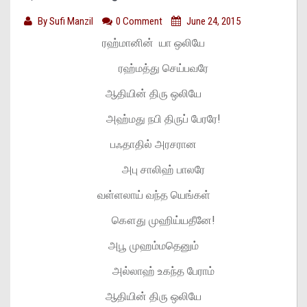
By
Sufi Manzil
0 Comment
June 24, 2015
ரஹ்மானின் யா ஒலியே
ரஹ்மத்து செய்பவரே
ஆதியின் திரு ஒலியே
அஹ்மது நபி திருப் பேரரே!
பஃதாதில் அரசரான
அபு சாலிஹ் பாலரே
வள்ளலாய் வந்த யெங்கள்
கௌது முஹிய்யதீனே!
அபூ முஹம்மதெனும்
அல்லாஹ் உகந்த பேராம்
ஆதியின் திரு ஒலியே