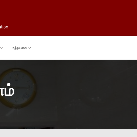
ation
மற்றயவை
ம்