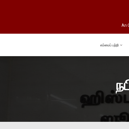
An O
எம்மைப் பற்றி
ந