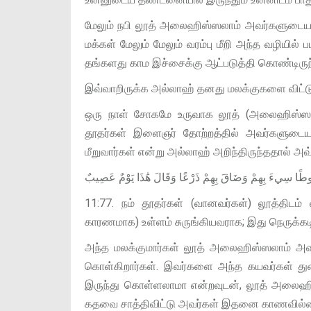
மேலும் நபி லூத் அலைஹிஸ்ஸலாம் அவர்களுடைய மூ
மக்கள் மேலும் மேலும் வரம்பு மீறி அந்த வழி
தங்களது காம இச்சைக்கு ஆட்படுத்தி கொண்டிருந
இவ்வாறிருக்க அல்லாஹ் தனது மலக்குகளை விட்டு 
ஒரு நாள் சோகமே உருவாக லூத் (அலைஹிஸ்ஸலாம
தூதர்கள் இளைஞர் தோற்றத்தில் அவர்களுடைய இ
மீறுவார்கள் என்று அல்லாஹ் அறிந்திருந்ததால் 
لُوطًا سِيءَ بِهِمْ وَضَاقَ بِهِمْ ذَرْعًا وَقَالَ هَٰذَا يَوْمٌ عَصِيبٌ
11:77. நம் தூதர்கள் (வானவர்கள்) லூத்திடம்
காரணமாக) உள்ளம் சுருங்கியவராக; இது நெருக்கடி 
அந்த மலக்குமார்கள் லூத் அலைஹிஸ்ஸலாம் அவ
கொள்கிறார்கள். இவர்களை அந்த கயவர்கள் துன்பு
இருந்து கொள்ளலாமா என்றவுடன், லூத் அலைஹி
கதவை சாத்திவிட்டு அவர்கள் இதனை காணவில்லை எ