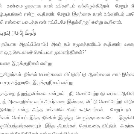
்மை தூதராக நான் உங்களிடம் வந்திருக்கிறேன். மேலும் நீங
படியுங்கள் என்று கூறினார். மேலும் இதற்காக நான் உங்களிடம் ய
ி என்னை படைத்த என் ராப்பிடமே இருக்கிறது’ என்று கூறினார்.
وَلُوطًا إِذْ قَالَ لِقَوْمِه
நபியாக அனுப்பினோம்;) அவர் தம் சமூகத்தாரிடம் கூறினார்: உலகத
ான ஒரு செயலைச் செய்யவா முனைந்தீர்கள்?”
மாக இருக்குறீர்கள் என்று.
ுகிறார்கள். நீங்கள் பெண்களை விட்டுவிட்டு ஆண்களை காம இச்ச
ீறிய சமூகத்தாரவே இருக்குறீர்கள் என்று
தேசத்தை நிறுத்தவில்லை என்றால் நீர் வெளியேற்றபடுபவராக ஆகிவிட
 லூத் அலைஹிஸ்ஸலாம் அவர்களை இவ்வுரை விட்டு வெளியேற்றி விடுங
ுகிறார் என்று அந்த மக்களில் சிலர் கூறினார்கள். மேலும் நபி
கள் செய்யும் இந்த தீங்கில் இருந்து வெறுத்தவனாகவே இருக்க
குடும்பத்தார்களையும் இந்த தீயவர்கள் செய்வதை விட்டும் அத
ாவல் தேடுகிறேன் என்று பிராத்தித்தார்.