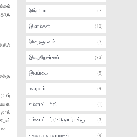
்கள்
இந்தியா
(7)
ாதொரு
இமாம்கள்
(10)
இறைஞானம்
(7)
்தில்
இறைநேசர்கள்
(93)
இலங்கை
(5)
ைக்கு
உரைகள்
(9)
ுவீர்
்கள்.
எம்மைப் பற்றி
(1)
 லூத்
எம்மைப் பற்றி/தொடர்புக்கு
ிறேன்
(3)
ற்கான
ஏனைய வரலாறுகள்
(9)