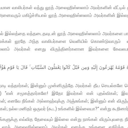
ுவமான வாலிபர்கள் வந்து லூத் அலைஹிஸ்ஸலாம் அவர்களின் வீட்டில் 
் அனைவரும் மகிழ்ச்சியால் லூத் அலைஹிஸ்ஸலாம் அவர்களின் இல்
ில் இல்லத்தை வந்தடைதவுடன் லூத் அலைஹிஸ்ஸலாம் அவர்களை பார
த மக்கள் லூதே அந்த வாலிபர்களை வெளியில் கொண்டுவாரும் எ
்ஸலாம் அவர்கள் எனது விருந்தினர்களான இவர்களை கேவலபட
ُ قَوْمُهُ يُهْرَعُونَ إِلَيْهِ وَمِن قَبْلُ كَانُوا يَعْمَلُونَ السَّيِّئَاتِ ۚ قَالَ يَا قَوْمِ هَٰؤُلَ
டி வந்தார்கள்; இன்னும் முன்னிருந்தே அவர்கள் தீய செயல்களே ச
்) “என் சமூகத்தார்களே! இதோ இவர்கள் என் புதல்விகள்; இவர
்கள்; எனவே நீங்கள் அல்லாஹ்வுக்கு அஞ்சுங்கள்; இன்னும் என் விருந்
ள்; நல்ல மனிதர் ஒருவர் (கூட) உங்களில் இல்லையா?” என்று கூறினார்
களுக்கு எவ்வித தேவையும் இல்லை என்று நாங்கள் விரும்புவதை நீ
கூற லூத் அலைஹிஸ்ஸலாம் அவர்கள் எனக்கு உங்களை எதிர்க்க ச