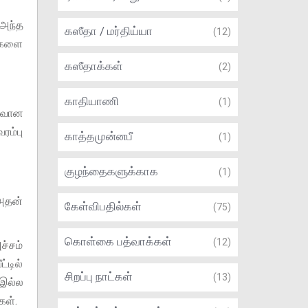
 அந்த
கஸீதா / மர்திய்யா
(12)
ர்களை
கஸீதாக்கள்
(2)
காதியாணி
(1)
ு வான
ரம்பு
காத்தமுன்னபீ
(1)
குழந்தைகளுக்காக
(1)
(அதன்
கேள்விபதில்கள்
(75)
கொள்கை பத்வாக்கள்
(12)
ச்சம்
்டில்
சிறப்பு நாட்கள்
(13)
 இல்ல
கள்.