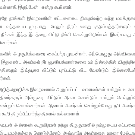
உள்ளாகி இருப்பேன் என்று கூறினார்.
ூதே நாங்கள் இறைவனின் கட்டளையை நிறைவேற்ற வந்த மலக்குகள்.
வந்தடைய முடியாது. மேலும் நீரும் உனது குடும்பத்தார்களும்
கள் இந்த இடத்தை விட்டு நீங்கி சென்றுவிடுங்கள். இவர்களது 
ினார்கள்.
ளில் அழகுமிக்கவரை கைப்பற்ற முயன்றார். அப்பொழுது அவ்விளவல
துகண்ட அவர்கள் நீர் சூனியக்காரர்களை உம் இல்லத்தில் விருந்தி
த்தினரும் இவ்வூரை விட்டும் புறப்பட்டு விட வேண்டும். இல்லையேல
ர்கள்.
ழித்தொழிக்க இறைவனால் அனுப்பப்பட்ட வானவர்கள் என்றும் உடனே
ினர்களும் அவ்வூரை விட்டும் அகல வேண்டும் என்றும் செல்லும
து என்றும் சொன்னார்கள். ஆனால் அவர்கள் செல்லும்போது நபி அவர்
ி திரும்பிப்பார்த்ததினால் கல்லானாள்.
்தவுடன் அல்லாஹ் கூறுகிறான் தந்து திருகுரானில் நம்முடைய கட்ட
 இடிமுழக்கத்தை கொடுத்தோம். அவ்வாறே அவர்களது ஊரை மேல்பு