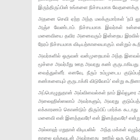
இருந்திருப்பின் உங்களை நிச்சயமாக வேதனைக்கு 
அதனை செவி ஏற்ற அந்த மலக்குமார்கள் ‘நபி ல
அஞ்ச வேண்டாம். நிச்சயமாக இவர்கள் உன்னை 
மனைவியை தவிர அனைவரும் இன்றைய இரவில் நீங்
நேரம் நிச்சயமாக விடியற்காலையாகும். என்றும் கூற
அவர்களில் ஒருவன் வன்முறையால் அந்த இளவல்க
மூச்சை அவர்மீது ஊத அவரது கண் குருடாகியது. இ
வைத்துள்ளீர். எனவே, நீரும் உம்முடைய குடும்ப
கண்களையும் குருடாக்கி விடுவோம்’ என்று கூறினா
அப்பொழுதுதான் அவ்விளவல்கள் நாம் இவ்வூரை அ
அலைஹிஸ்ஸலாம் அவர்களும், அவரது குடும்பத்த
எக்காரணம் கொண்டும் திரும்பிப் பார்க்க கூடா
மனைவி என் இனத்தவரே! என் இனத்தவரே! என்று கூற
அல்லாஹ் மறுநாள் விடியலில் அந்த மக்கள் எழுந
காலை வந்தவுடன் அவர்களது ஊரில் ஒரு பெரிய