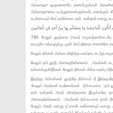
அல்லாஹு ஒருவனையே வணங்குங்கள் அவனின் உண
அல்லாஹுவை பயந்துகொள்ளுங்கள், எனக்கும் கீழ்
கூலியையும் கேட்கவில்லை. ஏன் என்றால் எனது கூல
ِ أَتَأْتُونَ الْفَاحِشَةَ مَا سَبَقَكُم بِهَا مِنْ أَحَدٍ مِّنَ الْعَالَمِينَ
7:80. மேலும் லூத்தை (அவர் சமூகத்தாரிடையே 
எவருமே உங்களுக்கு முன் செய்திராத மானக்கேட
மேலும் நீங்கள் அல்லா விதித்த வரம்பை கடந்த சமூக
மேலும் நபி லூத் அலைஹிஸ்ஸலாம் அவர்கள் கூற
உள்ளாக்குகிறீர்கள். மேலும் நீங்கள் மிக்க வரம்பு ம
இதற்கு அம்மக்கள் லூத்தே நிச்சயம் நீ இவ்வுப
.மேலும் அவர்கள் கூறினார்கள். நிச்சயமாக நபி
ஏன் ஏன்றால் அவர் பரிசுத்தமாக இருக்கவே நாட
அலைஹிஸ்ஸலாம் அவர்கள் நிச்சயமாக நான் நீங்
மேலும் அவர் எனது ரட்சகன் என்னையும் எனது 
உன்னுடைய தண்டனையில் இருந்தும் உன்னிடம் பாதுக