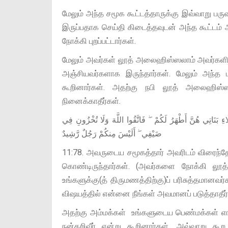
மேலும் அந்த சமூக கூட்டத்தாருக்கு இவ்வாறு பர
இருப்பதாக செய்தி கிடைத்தவுடன் அந்த கூட்டம
நோக்கி புறப்பட்டார்கள்.
மேலும் அவர்கள் லூத் அலைஹிஸ்ஸலாம் அவர்கள
அஞ்சியவர்களாக இருந்தார்கள். மேலும் அந்
கூறினார்கள். அதற்கு நபி லூத் அலைஹிஸ
நினைக்காதீர்கள்.
اءِ بَنَاتِي هُنَّ أَطْهَرُ لَكُمْ ۖ فَاتَّقُوا اللَّهَ وَلَا تُخْزُونِ فِي
ضَيْفِي ۖ أَلَيْسَ مِنكُمْ رَجُلٌ رَّشِيدٌ
11:78. அவருடைய சமூகத்தார் அவரிடம் விரைந்தோ
கொண்டிருந்தார்கள். (அவர்களை நோக்கி லூத
உங்களுக்கு(த் திருமணத்திற்கு)ப் பரிசுத்தமானவர
விஷயத்தில் என்னை நீங்கள் அவமானப் படுத்தாதீர்க
அதற்கு அம்மக்கள் உங்களுடைய பெண்மக்கள் எங்
நன்கறிவீர் என்று கூறினார்கள். அவ்வாறு 