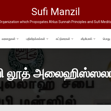
Sufi Manzil
rganization which Propogates Ahlus Sunnah Principles and Sufi Medit
வரலாறுகள்
பதிவிறக்கங்கள்
கட்டுரைகள்
வீடியோஸ்
பொது
பி லூத் அலைஹிஸ்ஸலா