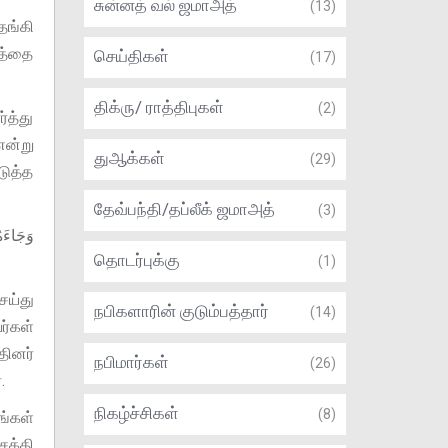
சுன்னத் வல் ஜமாஅத்
(13)
தங்கி
லத்தை
செய்திகள்
(17)
திக்ரு/ ராத்திபுகள்
(2)
்த்து
ன்று
துஆக்கள்
(29)
ுத்த
தேவ்பந்தி/தப்லீக் ஜமாஅத்
(3)
وَجَاءَه
தொடர்புக்கு
(1)
ெய்து
நபிகளாரின் குடும்பத்தார்
(14)
்கள்
தினர்
நபிமார்கள்
(26)
.
நிகழ்ச்சிகள்
(8)
ங்கள்
க்தி