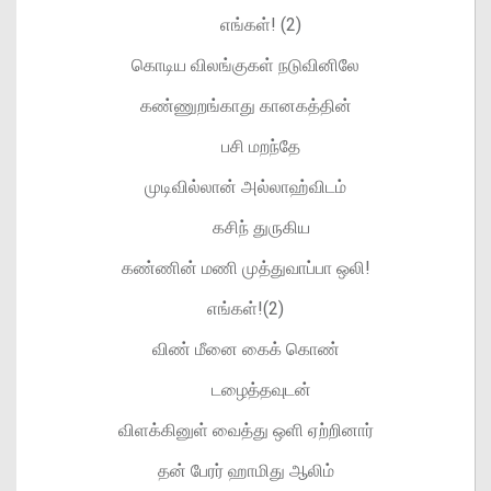
எங்கள்! (2)
கொடிய விலங்குகள் நடுவினிலே
கண்ணுறங்காது கானகத்தின்
பசி மறந்தே
முடிவில்லான் அல்லாஹ்விடம்
கசிந் துருகிய
கண்ணின் மணி முத்துவாப்பா ஒலி!
எங்கள்!(2)
விண் மீனை கைக் கொண்
டழைத்தவுடன்
விளக்கினுள் வைத்து ஒளி ஏற்றினார்
தன் பேரர் ஹாமிது ஆலிம்