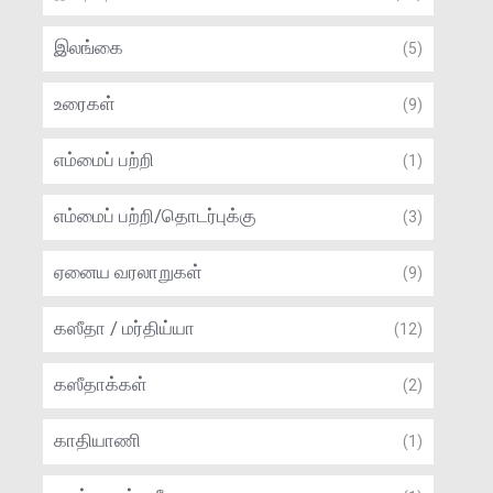
இலங்கை
(5)
உரைகள்
(9)
எம்மைப் பற்றி
(1)
எம்மைப் பற்றி/தொடர்புக்கு
(3)
ஏனைய வரலாறுகள்
(9)
கஸீதா / மர்திய்யா
(12)
கஸீதாக்கள்
(2)
காதியாணி
(1)