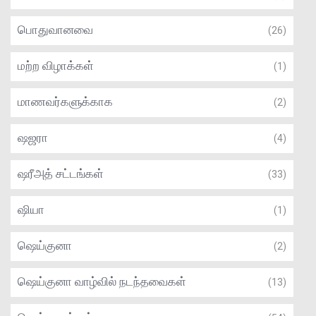
பொதுவானவை
(26)
மற்ற விழாக்கள்
(1)
மாணவர்களுக்காக
(2)
ஷஜரா
(4)
ஷரீஅத் சட்டங்கள்
(33)
ஷியா
(1)
ஷெய்குனா
(2)
ஷெய்குனா வாழ்வில் நடந்தவைகள்
(13)