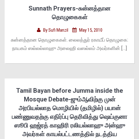
Sunnath Prayers-சுன்னத்தான
தொழுகைகள்
By
Sufi Manzil
May 15, 2010
சுன்னத்தான தொழுகைகள். லைலத்துர் ரகாயீப் தொழுகை:
நாயகம் ஸல்லல்லாஹு அலைஹி வஸல்லம் அவர்களின் […]
Tamil Bayan before Jumma inside the
Mosque Debate-ஜும்ஆவிற்கு முன்
அரபியல்லாத மொழியில் (தமிழில்) பயான்
பண்ணுவதற்கு எதிர்ப்பு தெரிவித்து ஷெய்குனா
ஸூபி ஹஜ்ரத் காஹிரி ரலியல்லாஹு அன்ஹு
அவர்கள் காயல்பட்டணத்தில் நடத்திய