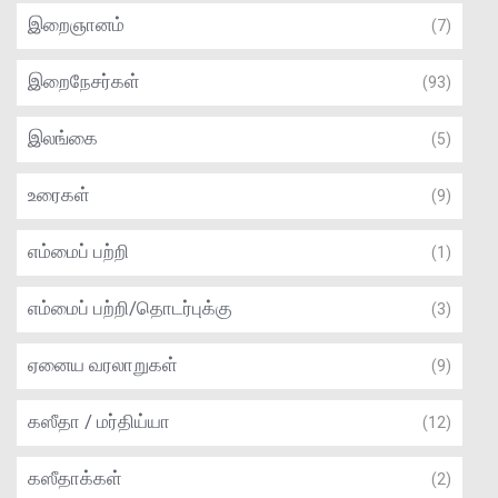
இறைஞானம்
(7)
இறைநேசர்கள்
(93)
இலங்கை
(5)
உரைகள்
(9)
எம்மைப் பற்றி
(1)
எம்மைப் பற்றி/தொடர்புக்கு
(3)
ஏனைய வரலாறுகள்
(9)
கஸீதா / மர்திய்யா
(12)
கஸீதாக்கள்
(2)