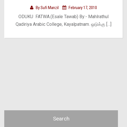
By
Sufi Manzil
February 17, 2010
ODUKU FATWA.(Esale Tawab) By:- Mahlrathul
Qadiriya Arabic College, Kayalpatnam. ஒடுக்கு […]
Search