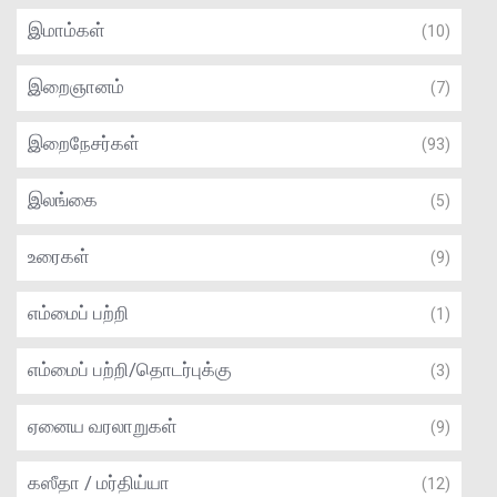
இமாம்கள்
(10)
இறைஞானம்
(7)
இறைநேசர்கள்
(93)
இலங்கை
(5)
உரைகள்
(9)
எம்மைப் பற்றி
(1)
எம்மைப் பற்றி/தொடர்புக்கு
(3)
ஏனைய வரலாறுகள்
(9)
கஸீதா / மர்திய்யா
(12)