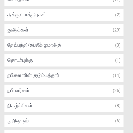
திக்ரு/ ராத்திபுகள்
(2)
துஆக்கள்
(29)
தேவ்பந்தி/தப்லீக் ஜமாஅத்
(3)
தொடர்புக்கு
(1)
நபிகளாரின் குடும்பத்தார்
(14)
நபிமார்கள்
(26)
நிகழ்ச்சிகள்
(8)
நூரிஷாஹ்
(6)