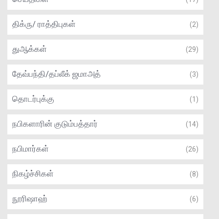
திக்ரு/ ராத்திபுகள்
(2)
துஆக்கள்
(29)
தேவ்பந்தி/தப்லீக் ஜமாஅத்
(3)
தொடர்புக்கு
(1)
நபிகளாரின் குடும்பத்தார்
(14)
நபிமார்கள்
(26)
நிகழ்ச்சிகள்
(8)
நூரிஷாஹ்
(6)