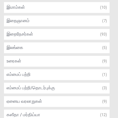
இமாம்கள்
(10)
இறைஞானம்
(7)
இறைநேசர்கள்
(93)
இலங்கை
(5)
உரைகள்
(9)
எம்மைப் பற்றி
(1)
எம்மைப் பற்றி/தொடர்புக்கு
(3)
ஏனைய வரலாறுகள்
(9)
கஸீதா / மர்திய்யா
(12)