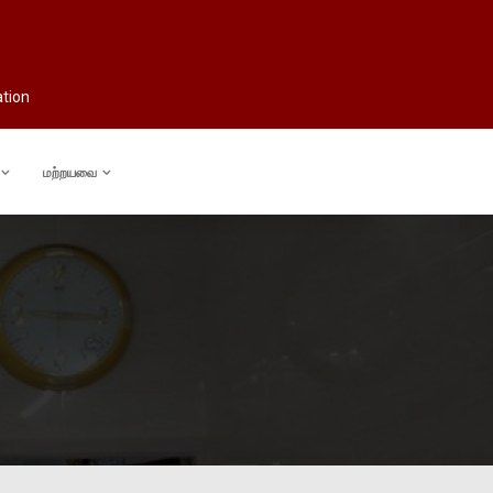
ation
மற்றயவை