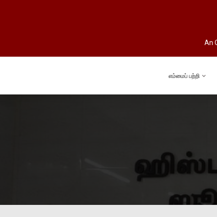
An O
எம்மைப் பற்றி