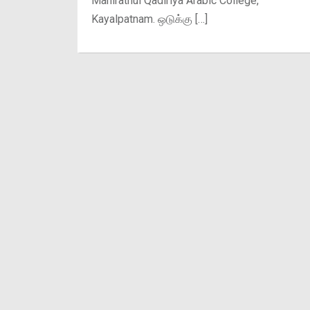
Mahlrathul Qadiriya Arabic College,
Kayalpatnam. ஒடுக்கு […]