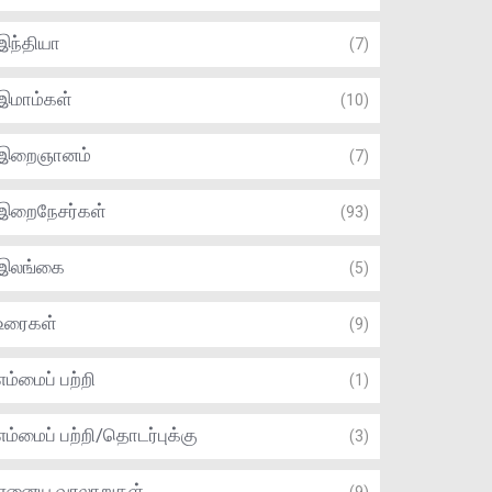
இந்தியா
(7)
இமாம்கள்
(10)
இறைஞானம்
(7)
இறைநேசர்கள்
(93)
இலங்கை
(5)
உரைகள்
(9)
எம்மைப் பற்றி
(1)
எம்மைப் பற்றி/தொடர்புக்கு
(3)
ஏனைய வரலாறுகள்