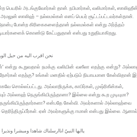
ற பெயரில் அடங்குவோர்கள் தான். நபிமார்கள், வலிமார்கள், ஸாலிஹீன
அமலுன் ஸாலிஹ் – நல்லமல்கள் எனப் பெயர் சூட்டப்பட்டவர்கள்தான்.
ன்பு போன்ற கிரிகைகளைத்தான் நல்லமல்கள் என்று அர்த்தம்
ியார்களைக் கொண்டு கேட்பதுதான் என்பது உறுதியாகிறது.
نحن اقرب اليه من حبل الور
்' என்று கூறுவதால் நமக்கு வலியின் வஸீலா எதற்கு என்று? அல்ல
ைநேசர்கள் எதற்கு? உங்கள் மனதில் ஏற்படும் நியாயமான கேள்விதான் இ
 சொல்லப்பட்டது. அவ்வாறிருக்க, காபிர்கள், முஷ்ரிகீன்கள்,
வும் அல்லாஹ் நெருங்கியிருந்தானா? இல்லை என்று கூற முடியுமா?
ெருங்கியிருந்தார்களா? என்பதே கேள்வி. அவர்களால் அல்லாஹ்வை
ெரிந்திருப்பீர்கள். ஏன் அவர்களுக்கு ஈமான் என்பது இல்லை. ஆனால்
ياايها النبيّ اناارسلناك شاهدا ومبشرا ونذيرا و