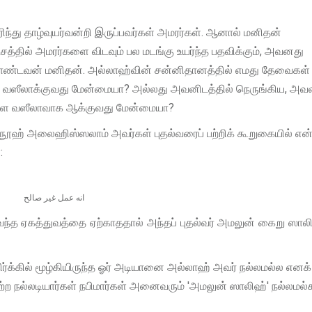
ந்து தாழ்வுயர்வன்றி இருப்பவர்கள் அமரர்கள். ஆனால் மனிதன்
சத்தில் அமரர்களை விடவும் பல மடங்கு உயர்ந்த பதவிக்கும், அவனது
ொண்டவன் மனிதன். அல்லாஹ்வின் சன்னிதானத்தில் எமது தேவைகள்
களை வஸீலாக்குவது மேன்மையா? அல்லது அவனிடத்தில் நெருங்கிய, அவ
ர்களை வஸீலாவாக ஆக்குவது மேன்மையா?
ி நூஹ் அலைஹிஸ்ஸலாம் அவர்கள் புதல்வரைப் பற்றிக் கூறுகையில் எ
:
انه عمل غير صالح
வந்த ஏகத்துவத்தை ஏற்காததால் அந்தப் புதல்வர் அமலுன் கைறு ஸால
்க்கில் மூழ்கியிருந்த ஓர் அடியானை அல்லாஹ் அவர் நல்லமல்ல எனக்
ற நல்லடியார்கள் நபிமார்கள் அனைவரும் 'அமலுன் ஸாலிஹ்' நல்லமல்