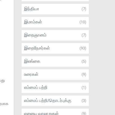
இந்தியா
(7)
இமாம்கள்
(10)
இறைஞானம்
(7)
இறைநேசர்கள்
(93)
இலங்கை
(5)
உரைகள்
(9)
பது
எம்மைப் பற்றி
(1)
எம்மைப் பற்றி/தொடர்புக்கு
(3)
கரமாக
ஏனைய வரலாறுகள்
(9)