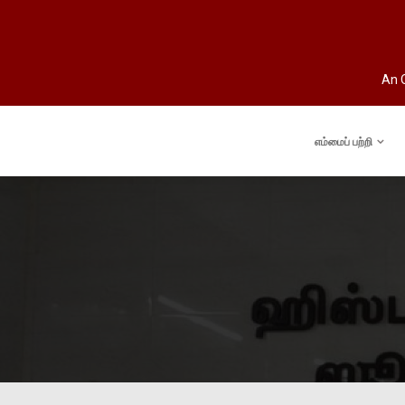
An O
எம்மைப் பற்றி