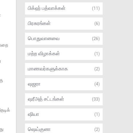
பிக்ஹ் பத்வாக்கள்
(11)
்
பிரசுரங்கள்
(6)
பொதுவானவை
(26)
ன்றை
மற்ற விழாக்கள்
(1)
ை
மாணவர்களுக்காக
(2)
ரு
ஷஜரா
(4)
ஷரீஅத் சட்டங்கள்
(33)
ேடிக்
ஷியா
(1)
து
ஷெய்குனா
(2)