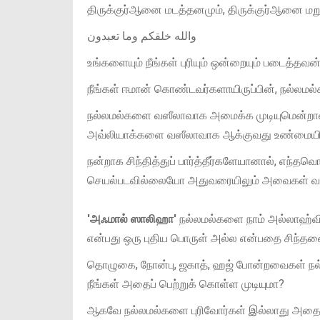
திருக்குர்ஆனை மடத்தனமும், திருக்குர்ஆனை மற
والله خلقكم وما تعبدون
உங்களையும் நீங்கள் புரியும் ஒன்றையும் படைத்தவன
நீங்கள் ஈமான் கொண்டவர்களாயிருப்பின், நல்லமல்க
நல்லமல்களை வஸீலாவாக அமைக்க முடியுமென்றா
அவ்லியாக்களை வஸீலாவாக ஆக்குவது உண்மையில
நன்றாக சிந்தித்துப் பார்த்தீர்களேயானால், எந்
செயல்படவில்லையோ அதுவரையிலும் அவைகள் வஸ
'அஃமால் ஸாலிஹா'
நல்லமல்களை நாம் அல்லாஹ்வி
என்பது ஒரு புதிய பொருள் அல்ல என்பதை சிந்தன
தொழுகை, நோன்பு, ஜகாத், ஹஜ் போன்றவைகள் நல்ல
நீங்கள் அதைப் பெற்றுக் கொள்ள முடியுமா?
ஆகவே நல்லமல்களை புரிவோர்கள் இல்லாது அதைப்