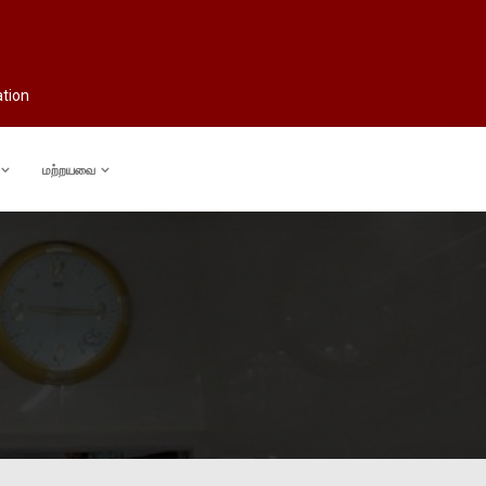
ation
மற்றயவை