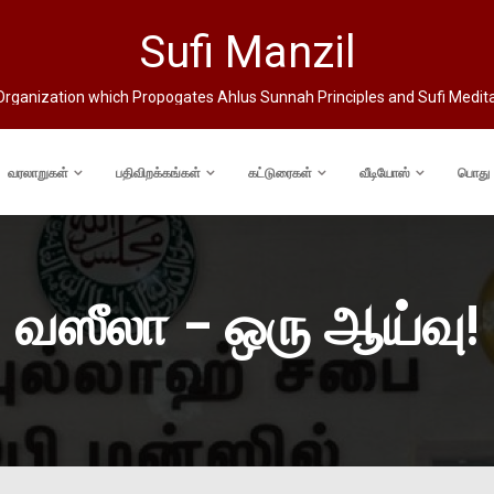
Sufi Manzil
rganization which Propogates Ahlus Sunnah Principles and Sufi Medit
வரலாறுகள்
பதிவிறக்கங்கள்
கட்டுரைகள்
வீடியோஸ்
பொது
வஸீலா – ஒரு ஆய்வு!