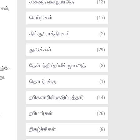
சுன்னத் வல் ஜமாஅத்
(13)
்கள்,
செய்திகள்
(17)
திக்ரு/ ராத்திபுகள்
(2)
துஆக்கள்
(29)
தேவ்பந்தி/தப்லீக் ஜமாஅத்
(3)
ாஹ்வே
து.
தொடர்புக்கு
(1)
நபிகளாரின் குடும்பத்தார்
(14)
நபிமார்கள்
,
(26)
நிகழ்ச்சிகள்
(8)