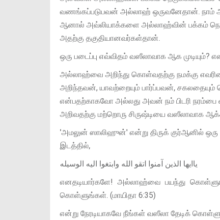
வணங்கப்படுபவன் அல்லாஹ் ஒருவனேதான். நாம
ஆனால் அவ்லியாக்களை அல்லாஹ்வின் பக்கம் நெர
அதற்கு தகுதியானவர்கள்தான்.
ஒரு படைப்பு எவ்விதம் வஸீலாவாக ஆக முடியும்? என
அல்லாஹ்வை அறிந்து கொள்வதற்கு நமக்கு எவரி
அறிந்தவன், யாவற்றையும் பார்ப்பவன், சகலதையும
என்பதற்காகவோ அல்லது அவன் நம் பிடரி நரம்ப
அறிவதற்கு மற்றொரு சிருஷ்டியை வஸீலாவாக ஆக
'அமலுன் ஸாலிஹுன்' என்று திருக் குர்ஆனில் 
இடத்தில்,
ياايها الذين آمنوا اتقو الله وابتغوا اليه الوسيله
எனதடியார்களே! அல்லாஹ்வை பயந்து கொள்ளுங்
கொள்ளுங்கள். (மாயிதா 6:35)
என்று நேரடியாகவே நீங்கள் வஸீலா தேடிக் கொள்