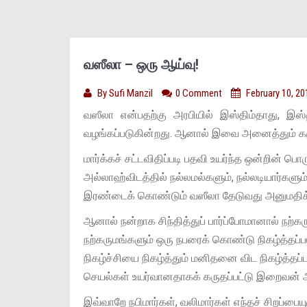
வஸீலா – ஒரு ஆய்வு!
By
Sufi Manzil
0 Comment
February 10, 20
வஸீலா என்பதற்கு அரபியில் இஸ்திம்தாது, 
வழங்கப்படுகின்றது. ஆனால் இவை அனைத்தும் கருத
மார்க்கச் சட்டவிதிப்படி பதவி உயர்ந்த ஒன்றின் ப
அல்லாஹ்விடத்தில் நல்லமல்களும், நல்லடியார்களு
இரண்டைக் கொண்டும் வஸீலா தேடுவது அனுமதிக்க
ஆனால் நன்றாக சிந்தித்துப் பார்ப்போமானால் நற
நற்கருமங்களும் ஒரு நபரைக் கொண்டு நிகழ்த்தப்ப
நிகழ்ச்சியை நிகழ்த்தும் மனிதனை விட நிகழ்த்த
செயல்கள் உயர்வானதாகக் கருதப்பட்டு இறைவன் அ
இவ்வாறே நபிமார்கள், வலிமார்கள் எந்தச் சிறப்ப