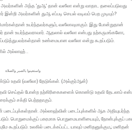
ல், அவர்களின் அந்த 'துஆ' தான் வஸீலா என்று வாதாட தலைப்படுவது
ர் இன்றி அவர்களின் துஆ எப்படி செயல் வடிவம் பெற முடியும்?
ார்கள்தான் உயர்ந்தவர்களும், வஸீலாவுமாகும். இது போன்றுதான்
் தான் உயர்ந்தவராவார். ஆதலால் வஸீலா என்பது நற்கருமங்களோ,
படுத்துபவர்கள்தான் உண்மையான வஸீலா என்று கூறப்படும்.
்ஆனில் அல்லாஹ்…
واستعينوا بالصبر والصلاة
 உதவி (வஸீலா) தேடுங்கள். (அல்குர்ஆன்)
 உதவி செய்தல் போன்ற நற்கிரிகைகளைக் கொண்டு உதவி தேடலாம் என்
ரைக்கும் சக்தி பெற்றதாகும்.
் படைப்புக்கள்தான். அல்லாஹ்வின் படைப்புக்களில் ஆக அதியுயர்ந்த
்படும். பொறுமைக்குப் பகரமாக பொறுமையாளியையும், நோன்புக்குப் ப
ே கூறப்படும். உலகில் படைக்கப்பட்ட யாவும் மனிதனுக்கும,; மனிதன்